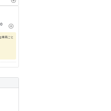
0
は車両ごと