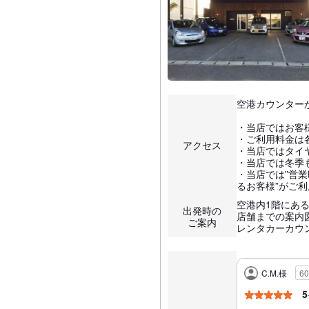
空港カウンター
・当店ではお客
・ご利用料金は各
アクセス
・当店ではタイ
・当店では冬季
・当店では”営
るお客様”がご利
空港内1階にあ
出発時の
店舗までの案内
ご案内
レンタカーカウ
C.M.様
6
5