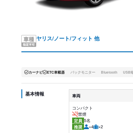
ヤリス/ノート/フィット 他
カーナビ
ETC車載器
バックモニター
Bluetooth
USB
基本情報
車両
コンパクト
禁煙
5名
定員
×4
×2
推奨