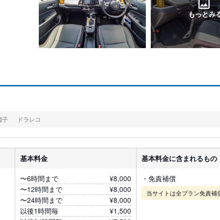
もっとみ
端子
ドラレコ
基本料金
基本料金に含まれるもの
〜6時間まで
¥8,000
・免責補償
〜12時間まで
¥8,000
当サイトは全プラン免責補
〜24時間まで
¥8,000
以後1時間毎
¥1,500