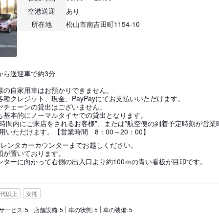
空港送迎
あり
所在地
松山市南吉田町1154-10
から送迎車で約3分
様の自家用車はお預かりできません。
種クレジット、現金、PayPayにてお支払いいただけます。
ヤチェーンの貸出はございません。
も基本的にノーマルタイヤでの貸出となります。
業時間内にご来店をされるお客様”、または”航空便の到着予定時刻が営業
用いただけます。【営業時間 8：00～20：00】
るレンタカーカウンターまでお越しください。
図が置いております。
ンターに向かって右側の出入口より約100ｍの青い看板が目印です。
0代以上
女性
サービス:
5
店舗設備:
5
車の状態:
5
車の装備:
5