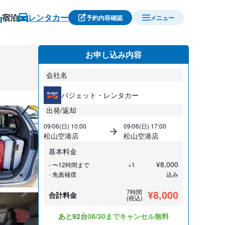
宿泊
レンタカー
予約内容確認
メニュー
お申し込み内容
会社名
バジェット・レンタカー
出発/返却
09/06(日) 10:00
09/06(日) 17:00
松山空港店
松山空港店
基本料金
¥
8,000
- 〜12時間まで
×1
- 免責補償
込み
7時間
¥8,000
合計料金
(税込)
あと92台
08/30までキャンセル無料