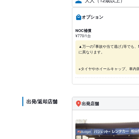
大人（12歳以上）
オプション
NOC補償
¥
770
/1
台
▲万一の｢事故や当て逃げ｣等でも、
に異なります。
※タイヤやホイールキャップ、車内
出発/返却店舗
出発店舗