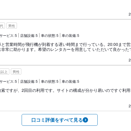
2
0代
男性
サービス:
5
店舗設備:
5
車の状態:
5
車の装備:
5
と営業時間が飛行機が到着する遅い時間まで行っている。20:00まで
は非常に助かります。希望のレンタカーを用意して いただいて良かった
2
代以上
男性
サービス:
5
店舗設備:
5
車の状態:
5
車の装備:
5
検索ですが、2回目の利用です。サイトの構成が分かり易いのですぐ利用
2
口コミ評価をすべて見る