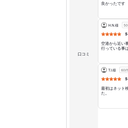
良かったです
H.N.様
5
5
空港から近い事
行っている事
口コミ
T.I.様
60
5
最初はネット
た。