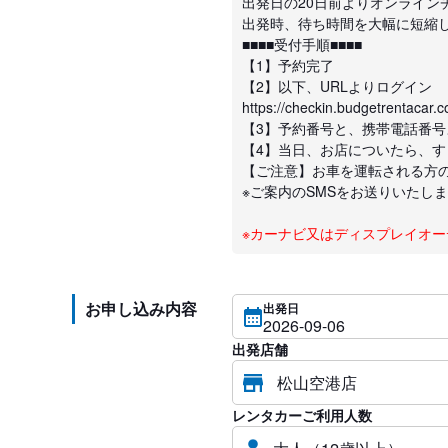
出発日の20日前よりオンライン
出発時、待ち時間を大幅に短縮
■■■■受付手順■■■■
【1】予約完了
【2】以下、URLよりログイン
https://checkin.budgetrentacar.co
【3】予約番号と、携帯電話番
【4】当日、お店についたら、
【ご注意】お車を運転される方
※ご案内のSMSをお送りいたし
※カーナビ又はディスプレイオ
お申し込み内容
出発日
出発店舗
レンタカーご利用人数