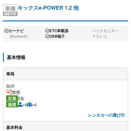
キックスe-POWER 1.2 他
カーナビ
ETC車載器
バックモニター
Bluetooth
USB端子
ドラレコ
基本情報
車両
SUV
禁煙
5名
定員
×4
×4
推奨
レンタカーの選び方
基本料金