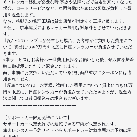
６：レッカー移動が必要な時 事故や故障などで自走出来なくなった
場合、ロードサービスなど、車両移動のためにお客様が負担した費
用を返金します。
なお、移動先の修理工場は貸出店舗が指定する工場と致します。
＊但し、駐車違反によるレッカー費用は対象外とさせていただきま
す。
上記1～3のトラブルが発生した場合、お客様がご負担した費用につ
いて1貸出につき2万円を限度に日産レンタカーが負担させていただ
きます。
※本サ－ビスはお客様へ一旦費用負担をお願いした後、領収書を帰着
時に御提示いただくと返金いたします。
尚、事前にお支払いいただいている旅行商品並びにクーポンには適
用されません。
上記6については、お客様が負担した費用について1貸出につき10万
円を限度に、日産レンタカーが負担させていただきますが、返金方
法に関しては後日振込みの場合もございます。
==============================
【サポートカー限定免許について】
サポートカー限定免許での運転できる車両が限定されます。
旅楽レンタカー予約サイトからサポートカー対象車両のご予約は承
れません。