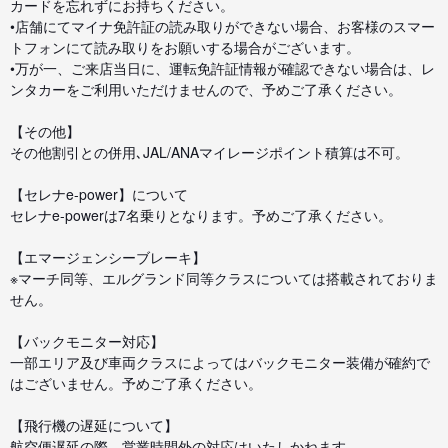
カードを忘れずにお持ちください。
•店舗にてマイナ免許証の読み取りができない場合、お客様のスマー
トフォンにて読み取りをお願いする場合がございます。
•万が一、ご来店当日に、運転免許証情報が確認できない場合は、レ
ンタカーをご利用いただけませんので、予めご了承ください。
【その他】
その他割引との併用､JAL/ANAマイレージポイント積算は不可。
【セレナe-power】について
セレナe-powerは7名乗りとなります。予めご了承ください。
【エマージェンシーブレーキ】
※マーチ同等、エルグランド同等クラスについては搭載されておりま
せん。
【バックモニター対応】
一部エリア及び車両クラスによってはバックモニター装備が確約で
はございません。予めご了承ください。
【飛行機の遅延について】
航空便遅延の際、営業時間外の対応はいたしかねます。