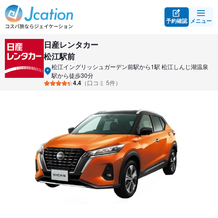
予約確認
メニュー
日産レンタカー
松江駅前
松江イングリッシュガーデン前駅から1駅 松江しんじ湖温泉
駅から徒歩30分
4.4
（口コミ 5件）