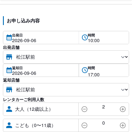
お申し込み内容
出発日
時間
出発店舗
返却日
時間
返却店舗
レンタカーご利用人数
2
大人（12歳以上）
0
こども（0〜11歳）