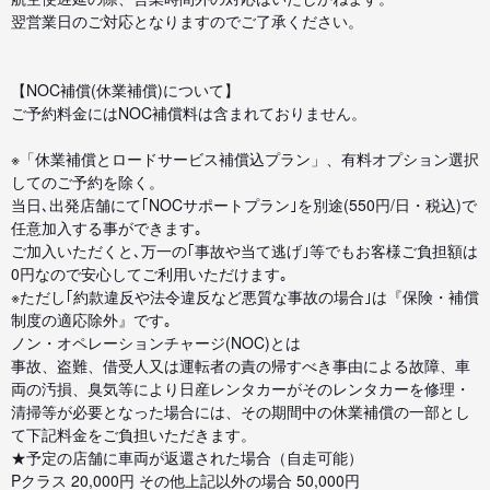
翌営業日のご対応となりますのでご了承ください。
【NOC補償(休業補償)について】
ご予約料金にはNOC補償料は含まれておりません。
※「休業補償とロードサービス補償込プラン」、有料オプション選択
してのご予約を除く。
当日､出発店舗にて｢NOCサポートプラン｣を別途(550円/日・税込)で
任意加入する事ができます｡
ご加入いただくと､万一の｢事故や当て逃げ｣等でもお客様ご負担額は
0円なので安心してご利用いただけます｡
※ただし｢約款違反や法令違反など悪質な事故の場合｣は『保険・補償
制度の適応除外』です｡
ノン・オペレーションチャージ(NOC)とは
事故、盗難、借受人又は運転者の責の帰すべき事由による故障、車
両の汚損、臭気等により日産レンタカーがそのレンタカーを修理・
清掃等が必要となった場合には、その期間中の休業補償の一部とし
て下記料金をご負担いただきます。
★予定の店舗に車両が返還された場合（自走可能）
Pクラス 20,000円 その他上記以外の場合 50,000円