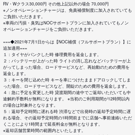
RV・Wクラス30,000円 その他上記以外の場合 70,000円
※ノンオペレーションチャージは、免責補償制度に加入されていても
ご負担いただきます。
※車両の汚損・臭気はNOCサポートプランに加入されていてもノン
オペレーションチャージをご負担いただきます。
===◆2021年7月1日からは【NOC補償（フルサポートプラン）】に
追加適用===
１：タイヤがパンクした時 修理費用を返金します。
２：バッテリーが上がった時 ライトの消し忘れなどバッテリーが上
がってしまった場合、ロードサービスなど、再始動のための費用を
返金します。
３：キーを閉じ込めた時 キーを車につけたままドアロックしてしま
った場合、ロードサービスなど、開錠のための費用を返金します。
４：急に予定を変更した時 貸渡期間の途中でご返却いただいても中
途解約手数料が無料になります。 ※当初のご利用期間が12時間以内
の場合は対象外となります。
５：返却予定時間に遅れる時 渋滞などで出発時の返却予定時間に遅
れる場合、その返却予定時間の1時間前までに店舗へ事前連絡いただ
くことにより1時間まで延長料金が無料となります。
※返却店舗営業時間の範囲内といたします。