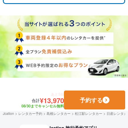
あと5台
¥13,970
予約する
合計
08/30までキャンセル無料
Jcation
レンタカー予約
島根レンタカー
松江駅レンタカー
日産レンタカ
Jcation 旅行予約アプリ