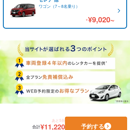
ワゴン（7～8名乗り）
¥9,020~
+
あと5台
¥11,220
予約する
合計