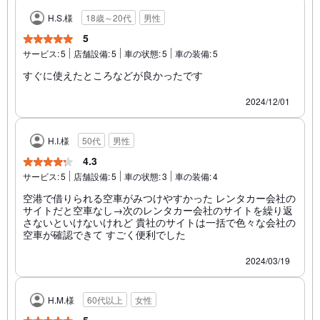
H.S.様
18歳～20代
男性
5
サービス:
5
店舗設備:
5
車の状態:
5
車の装備:
5
すぐに使えたところなどが良かったです
2024/12/01
H.I.様
50代
男性
4.3
サービス:
5
店舗設備:
5
車の状態:
3
車の装備:
4
空港で借りられる空車がみつけやすかった レンタカー会社の
サイトだと空車なし→次のレンタカー会社のサイトを繰り返
さないといけないけれど 貴社のサイトは一括で色々な会社の
空車が確認できて すごく便利でした
2024/03/19
H.M.様
60代以上
女性