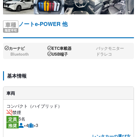
ノートe-POWER 他
カーナビ
ETC車載器
バックモニター
Bluetooth
USB端子
ドラレコ
基本情報
車両
コンパクト（ハイブリッド）
禁煙
5名
定員
×4
×3
推奨
レンタカーの選び方