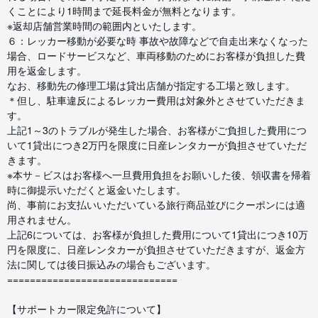
くことにより1時間まで延長料金が無料となります。
※返却店舗営業時間の範囲内といたします。
６：レッカー移動が必要な時 事故や故障などで自走出来なくなった
場合、ロードサービスなど、車両移動のためにお客様が負担した費
用を返金します。
なお、移動先の修理工場は貸出店舗が指定する工場と致します。
＊但し、駐車違反によるレッカー費用は対象外とさせていただきま
す。
上記1～3のトラブルが発生した場合、お客様がご負担した費用につ
いて1貸出につき2万円を限度に日産レンタカーが負担させていただ
きます。
※本サ－ビスはお客様へ一旦費用負担をお願いした後、領収書を帰着
時に御提示いただくと返金いたします。
尚、事前にお支払いいただいている旅行商品並びにクーポンには適
用されません。
上記6については、お客様が負担した費用について1貸出につき10万
円を限度に、日産レンタカーが負担させていただきますが、返金方
法に関しては後日振込みの場合もございます。
==============================
【サポートカー限定免許について】