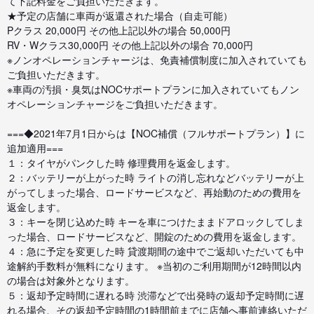
て下記料金をご負担いただきます。
★予定の店舗に車両が返還された場合（自走可能）
Pクラス 20,000円 その他上記以外の場合 50,000円
RV・Wクラス30,000円 その他上記以外の場合 70,000円
※ノンオペレーションチャージは、免責補償制度に加入されていても
ご負担いただきます。
※車両の汚損・臭気はNOCサポートプランに加入されていてもノン
オペレーションチャージをご負担いただきます。
===◆2021年7月1日からは【NOC補償（フルサポートプラン）】に
追加適用===
１：タイヤがパンクした時 修理費用を返金します。
２：バッテリーが上がった時 ライトの消し忘れなどバッテリーが上
がってしまった場合、ロードサービスなど、再始動のための費用を
返金します。
３：キーを閉じ込めた時 キーを車につけたままドアロックしてしま
った場合、ロードサービスなど、開錠のための費用を返金します。
４：急に予定を変更した時 貸渡期間の途中でご返却いただいても中
途解約手数料が無料になります。 ※当初のご利用期間が12時間以内
の場合は対象外となります。
５：返却予定時間に遅れる時 渋滞などで出発時の返却予定時間に遅
れる場合、その返却予定時間の1時間前までに店舗へ事前連絡いただ