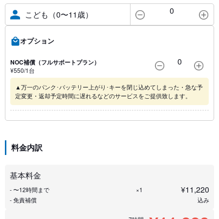
0
こども（0〜11歳）
オプション
0
NOC補償（フルサポートプラン）
¥
550
/1
台
▲万一のパンク･バッテリー上がり･キーを閉じ込めてしまった・急な予
定変更・返却予定時間に遅れるなどのサービスをご提供致します。
料金内訳
基本料金
¥
11,220
- 〜12時間まで
×1
- 免責補償
込み