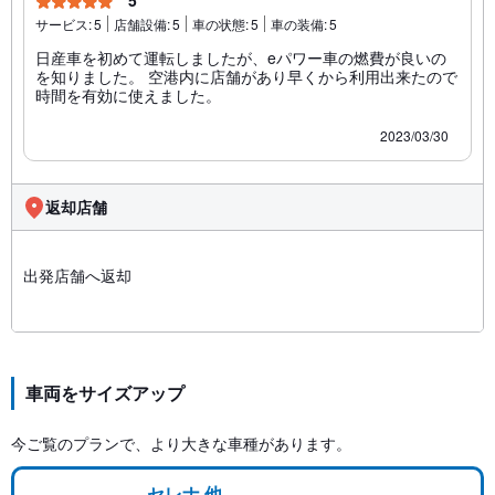
5
サービス:
5
店舗設備:
5
車の状態:
5
車の装備:
5
日産車を初めて運転しましたが、eパワー車の燃費が良いの
を知りました。 空港内に店舗があり早くから利用出来たので
時間を有効に使えました。
2023/03/30
返却店舗
出発店舗へ返却
車両をサイズアップ
今ご覧のプランで、より大きな車種があります。
セレナ 他