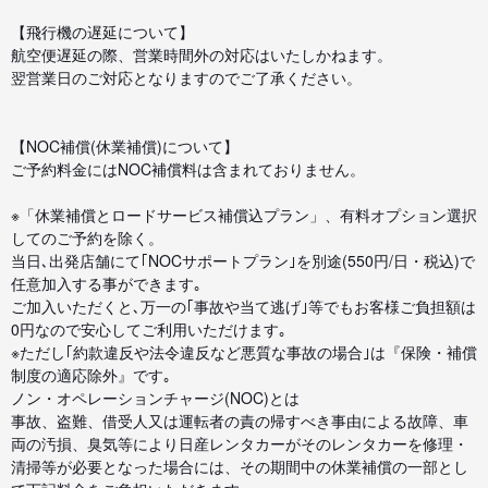
【飛行機の遅延について】
航空便遅延の際、営業時間外の対応はいたしかねます。
翌営業日のご対応となりますのでご了承ください。
【NOC補償(休業補償)について】
ご予約料金にはNOC補償料は含まれておりません。
※「休業補償とロードサービス補償込プラン」、有料オプション選択
してのご予約を除く。
当日､出発店舗にて｢NOCサポートプラン｣を別途(550円/日・税込)で
任意加入する事ができます｡
ご加入いただくと､万一の｢事故や当て逃げ｣等でもお客様ご負担額は
0円なので安心してご利用いただけます｡
※ただし｢約款違反や法令違反など悪質な事故の場合｣は『保険・補償
制度の適応除外』です｡
ノン・オペレーションチャージ(NOC)とは
事故、盗難、借受人又は運転者の責の帰すべき事由による故障、車
両の汚損、臭気等により日産レンタカーがそのレンタカーを修理・
清掃等が必要となった場合には、その期間中の休業補償の一部とし