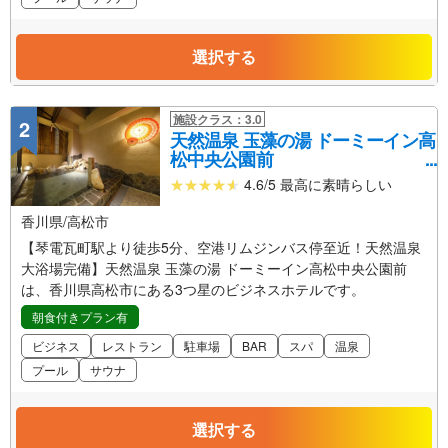
選択する
施設クラス：3.0
2
天然温泉 玉藻の湯 ドーミーイン高
松中央公園前
4.6/5 最高に素晴らしい
香川県/高松市
【琴電瓦町駅より徒歩5分、空港リムジンバス停至近！天然温泉
大浴場完備】天然温泉 玉藻の湯 ドーミーイン高松中央公園前
は、香川県高松市にある3つ星のビジネスホテルです。
朝食付きプラン有
ビジネス
レストラン
駐車場
BAR
スパ
温泉
プール
サウナ
選択する