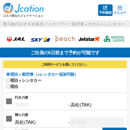
予約確認
メニュー
香川旅行おすすめ格安パックツアー｜航空券＋ホテル＋レンタカー
ご出発の5日前まで予約が可能です
ご利用サービスを選んでください。
宿泊 + 航空券（+レンタカー追加可能）
宿泊 + レンタカー
宿泊
行きの便
−
帰りの便
−