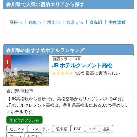
香川県で人気の宿泊エリアから探す
高松市
丸亀市
坂出市
観音寺市
直島町
宇多津町
香川県のおすすめホテルランキング
施設クラス：3.5
1
JR ホテルクレメント高松
4.6/5 最高に素晴らしい
香川県/高松市
【JR高松駅から徒歩1分、高松空港からリムジンバスで40分】
JRホテルクレメント高松は、香川県高松市にある3.5つ星のシテ
ィホテルです。
朝食付きプラン有
ビジネス
レストラン
駐車場
BAR
スパ
温泉
プール
サウナ