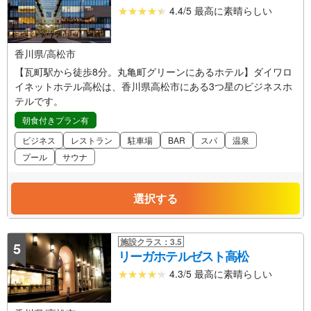
4.4/5 最高に素晴らしい
香川県/高松市
【瓦町駅から徒歩8分。丸亀町グリーンにあるホテル】ダイワロ
イネットホテル高松は、香川県高松市にある3つ星のビジネスホ
テルです。
朝食付きプラン有
ビジネス
レストラン
駐車場
BAR
スパ
温泉
プール
サウナ
選択する
施設クラス：3.5
5
リーガホテルゼスト高松
4.3/5 最高に素晴らしい