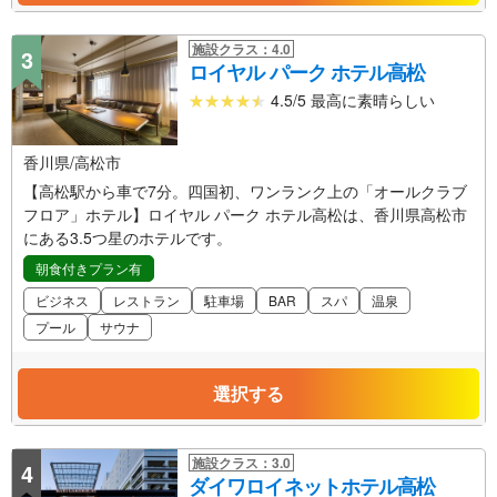
施設クラス：4.0
3
ロイヤル パーク ホテル高松
4.5/5 最高に素晴らしい
香川県/高松市
【高松駅から車で7分。四国初、ワンランク上の「オールクラブ
フロア」ホテル】ロイヤル パーク ホテル高松は、香川県高松市
にある3.5つ星のホテルです。
朝食付きプラン有
ビジネス
レストラン
駐車場
BAR
スパ
温泉
プール
サウナ
選択する
施設クラス：3.0
4
ダイワロイネットホテル高松