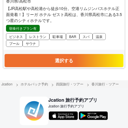
香川県/高松市
【JR高松駅や高松港から徒歩10分。空港リムジンバスホテル正
面発着！】リーガ ホテル ゼスト高松は、香川県高松市にある3.5
つ星のシティホテルです。
朝食付きプラン有
ビジネス
レストラン
駐車場
BAR
スパ
温泉
プール
サウナ
選択する
Jcation
ホテルパック予約
四国旅行・ツアー
香川旅行・ツアー
Jcation 旅行予約アプリ
Jcation 旅行予約アプリ