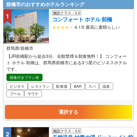
前橋市のおすすめホテルランキング
施設クラス：3.0
1
コンフォート ホテル 前橋
4.1/5 最高に素晴らしい
群馬県/前橋市
【JR前橋駅から徒歩3分。全館禁煙＆朝食無料！】 コンフォー
ト ホテル 前橋は、群馬県前橋市にある3つ星のビジネスホテル
です。
朝食付きプラン有
ビジネス
レストラン
駐車場
BAR
スパ
温泉
プール
サウナ
選択する
施設クラス：3.0
2