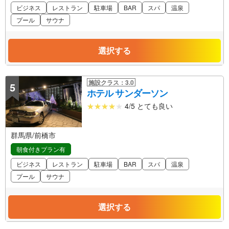
ビジネス
レストラン
駐車場
BAR
スパ
温泉
プール
サウナ
選択する
施設クラス：3.0
5
ホテル サンダーソン
4/5 とても良い
群馬県/前橋市
朝食付きプラン有
ビジネス
レストラン
駐車場
BAR
スパ
温泉
プール
サウナ
選択する