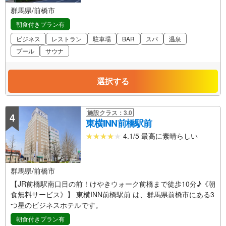
群馬県/前橋市
朝食付きプラン有
ビジネス
レストラン
駐車場
BAR
スパ
温泉
プール
サウナ
選択する
施設クラス：3.0
4
東横INN前橋駅前
4.1/5 最高に素晴らしい
群馬県/前橋市
【JR前橋駅南口目の前！けやきウォーク前橋まで徒歩10分♪《朝
食無料サービス》】 東横INN前橋駅前 は、群馬県前橋市にある3
つ星のビジネスホテルです。
朝食付きプラン有