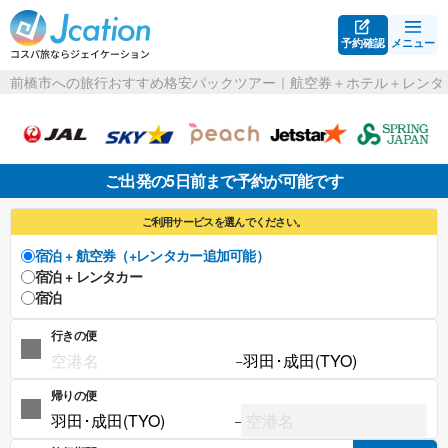
予約確認
メニュー
前橋市への旅行おすすめ格安パックツアー｜航空券＋ホテル＋レンタ
ご出発の5日前まで予約が可能です
ご利用サービスを選んでください。
宿泊 + 航空券（+レンタカー追加可能）
宿泊 + レンタカー
宿泊
行きの便
−
帰りの便
−