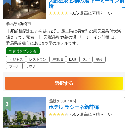
天然温泉 妙義の湯 ドーミーイン前
橋
4.6/5 最高に素晴らしい
群馬県/前橋市
【JR前橋駅北口から徒歩2分。最上階に男女別の露天風呂付大浴
場＆サウナ完備！】 天然温泉 妙義の湯 ドーミーイン前橋 は、
群馬県前橋市にある3つ星のホテルです。
朝食付きプラン有
ビジネス
レストラン
駐車場
BAR
スパ
温泉
プール
サウナ
選択する
施設クラス：3.5
3
ホテル ラシーネ新前橋
4.4/5 最高に素晴らしい