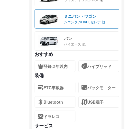
ミニバン・ワゴン
シエンタ,NOAH, セレナ 他
バン
ハイエース 他
おすすめ
登録２年以内
ハイブリッド
装備
ETC車載器
バックモニター
Bluetooth
USB端子
ドラレコ
サービス