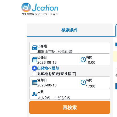
和歌山市駅のミニバン・ワゴン（6/7/8名乗り）レンタカーを
検索条件
出発地
レ
出発日
時間
出発地へ返却
返却地を変更(乗り捨て)
返却日
時間
人数
再検索