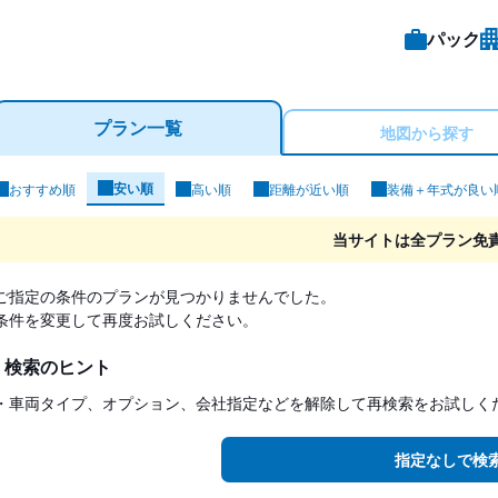
パック
格安予約
プラン一覧
地図から探す
安い順
おすすめ順
高い順
距離が近い順
装備＋年式が良い
ンタカー検索結果
当サイトは全プラン免
ご指定の条件のプランが見つかりませんでした。
条件を変更して再度お試しください。
検索のヒント
・車両タイプ、オプション、会社指定などを解除して再検索をお試しく
指定なしで検