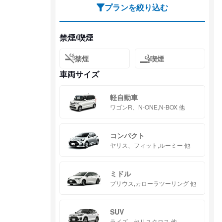
プランを絞り込む
禁煙/喫煙
禁煙
喫煙
車両サイズ
軽自動車
ワゴンR、N-ONE,N-BOX 他
コンパクト
ヤリス、フィット,ルーミー 他
ミドル
プリウス,カローラツーリング 他
SUV
ライズ、ヤリスクロス 他