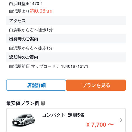
白浜町堅田1470-1
約0.06km
白浜駅より
アクセス
白浜駅から右へ徒歩1分
出発時のご案内
白浜駅から右へ徒歩1分
返却時のご案内
白浜駅前店 マップコード： 184016712*71
店舗詳細
プランを見る
最安値プラン例
?
コンパクト
定員5名
円
¥
7,700
〜