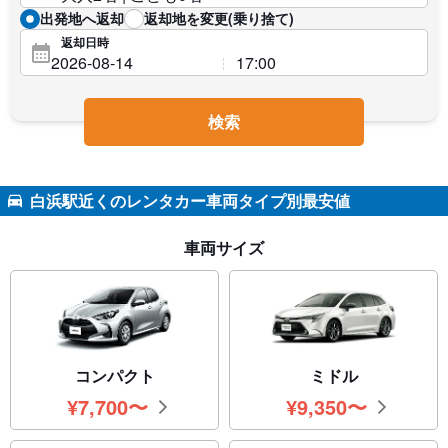
出発地へ返却
返却地を変更(乗り捨て)
返却日時
検索
白浜駅近くのレンタカー車両タイプ別最安値
車両サイズ
コンパクト
ミドル
¥
7,700
〜
¥
9,350
〜
円
円