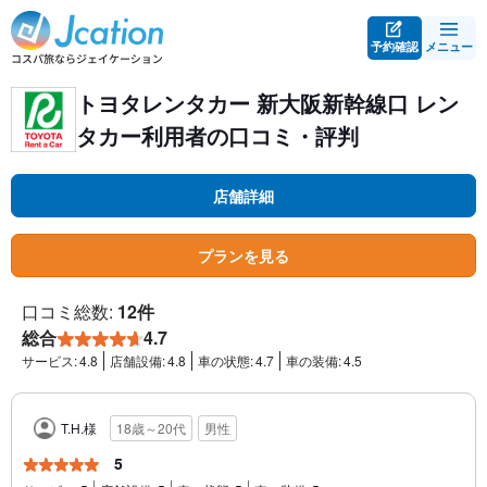
予約確認
メニュー
トヨタレンタカー 新大阪新幹線口 レン
タカー利用者の口コミ・評判
店舗詳細
プランを見る
口コミ総数:
12件
総合
4.7
サービス:
4.8
店舗設備:
4.8
車の状態:
4.7
車の装備:
4.5
T.H.様
18歳～20代
男性
5