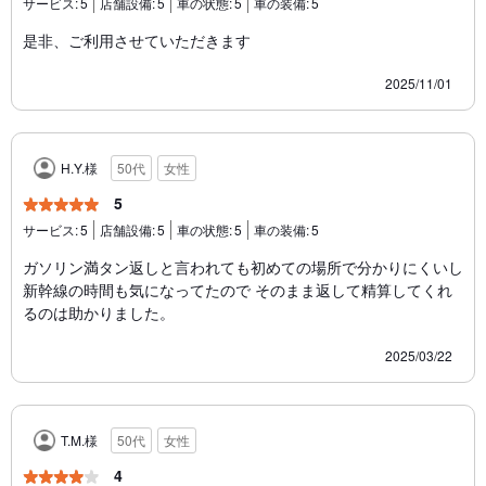
サービス:
5
店舗設備:
5
車の状態:
5
車の装備:
5
是非、ご利用させていただきます
2025/11/01
H.Y.様
50代
女性
5
サービス:
5
店舗設備:
5
車の状態:
5
車の装備:
5
ガソリン満タン返しと言われても初めての場所で分かりにくいし
新幹線の時間も気になってたので そのまま返して精算してくれ
るのは助かりました。
2025/03/22
T.M.様
50代
女性
4