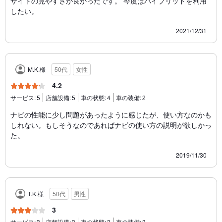
サイトの見やすさが良かったです。 今度はハイブリッドを利用
したい。
2021/12/31
M.K.様
50代
女性
4.2
サービス:
5
店舗設備:
5
車の状態:
4
車の装備:
2
ナビの性能に少し問題があったように感じたが、使い方なのかも
しれない。もしそうなのであればナビの使い方の説明が欲しかっ
た。
2019/11/30
T.K.様
50代
男性
3
サービス:
3
店舗設備:
3
車の状態:
3
車の装備:
3