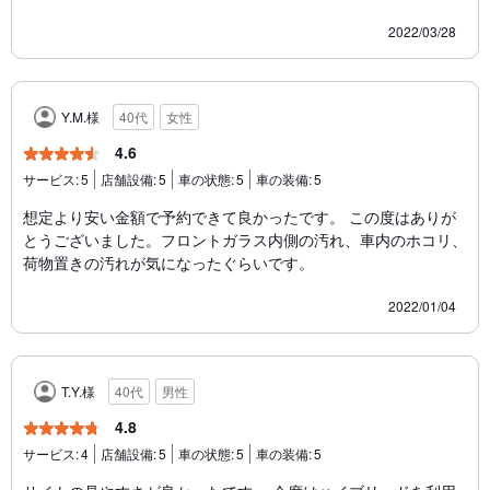
2022/03/28
Y.M.様
40代
女性
4.6
サービス:
5
店舗設備:
5
車の状態:
5
車の装備:
5
想定より安い金額で予約できて良かったです。 この度はありが
とうございました。フロントガラス内側の汚れ、車内のホコリ、
荷物置きの汚れが気になったぐらいです。
2022/01/04
T.Y.様
40代
男性
4.8
サービス:
4
店舗設備:
5
車の状態:
5
車の装備:
5