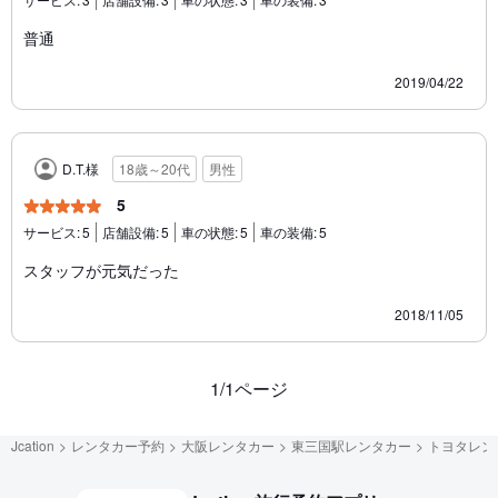
普通
2019/04/22
D.T.様
18歳～20代
男性
5
サービス:
5
店舗設備:
5
車の状態:
5
車の装備:
5
スタッフが元気だった
2018/11/05
1/1ページ
Jcation
レンタカー予約
大阪レンタカー
東三国駅レンタカー
トヨタレン