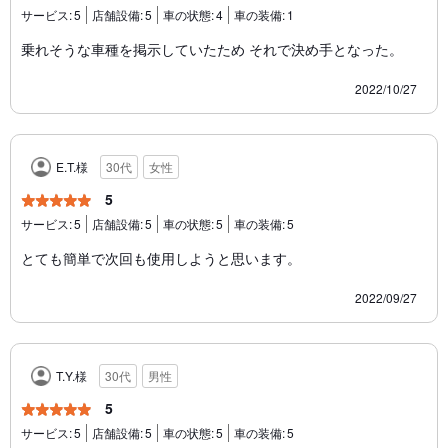
サービス:
5
店舗設備:
5
車の状態:
4
車の装備:
1
乗れそうな車種を掲示していたため それで決め手となった。
2022/10/27
E.T.様
30代
女性
5
サービス:
5
店舗設備:
5
車の状態:
5
車の装備:
5
とても簡単で次回も使用しようと思います。
2022/09/27
T.Y.様
30代
男性
5
サービス:
5
店舗設備:
5
車の状態:
5
車の装備:
5