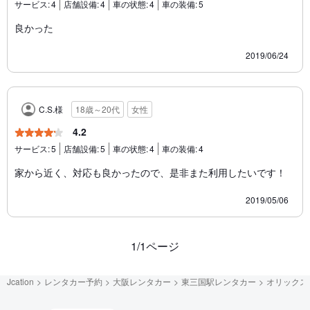
サービス:
4
店舗設備:
4
車の状態:
4
車の装備:
5
良かった
2019/06/24
C.S.様
18歳～20代
女性
4.2
サービス:
5
店舗設備:
5
車の状態:
4
車の装備:
4
家から近く、対応も良かったので、是非また利用したいです！
2019/05/06
1/1ページ
Jcation
レンタカー予約
大阪レンタカー
東三国駅レンタカー
オリックス