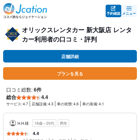
予約確認
メニュー
オリックスレンタカー 新大阪店 レンタ
カー利用者の口コミ・評判
店舗詳細
プランを見る
口コミ総数:
6件
総合
4.4
サービス:
4.7
店舗設備:
4.3
車の状態:
4.6
車の装備:
4.1
H.H.様
18歳～20代
男性
4.4