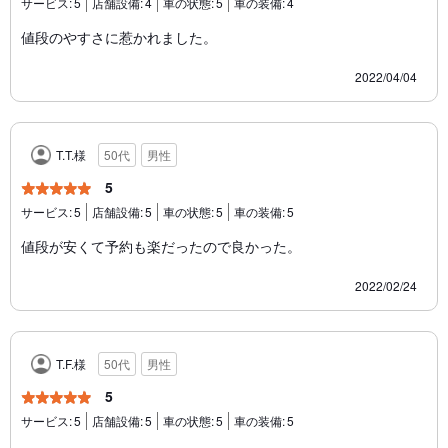
サービス:
5
店舗設備:
4
車の状態:
5
車の装備:
4
値段のやすさに惹かれました。
2022/04/04
T.T.様
50代
男性
5
サービス:
5
店舗設備:
5
車の状態:
5
車の装備:
5
値段が安くて予約も楽だったので良かった。
2022/02/24
T.F.様
50代
男性
5
サービス:
5
店舗設備:
5
車の状態:
5
車の装備:
5