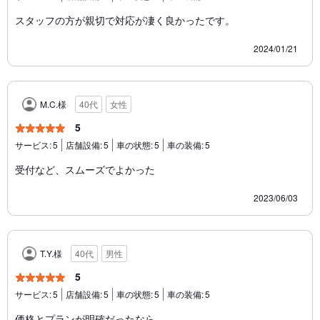
スタッフの方が親切で対応が凄く良かったです。
2024/01/21
M.C.様
40代
女性
5
サービス:
5
店舗設備:
5
車の状態:
5
車の装備:
5
受付など、スムーズでよかった
2023/06/03
T.Y.様
40代
男性
5
サービス:
5
店舗設備:
5
車の状態:
5
車の装備:
5
価格とプランが明確だったなら