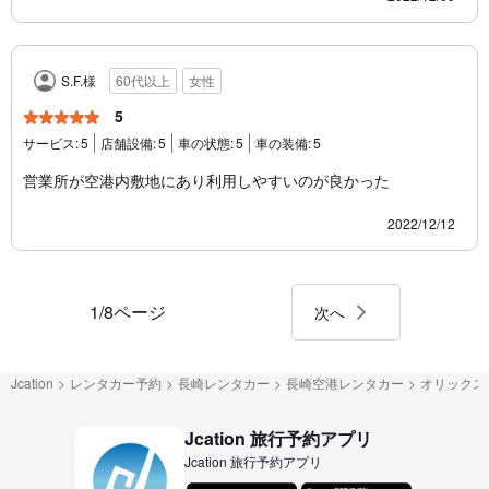
S.F.様
60代以上
女性
5
サービス:
5
店舗設備:
5
車の状態:
5
車の装備:
5
営業所が空港内敷地にあり利用しやすいのが良かった
2022/12/12
1/8ページ
次へ
Jcation
レンタカー予約
長崎レンタカー
長崎空港レンタカー
オリックス
Jcation 旅行予約アプリ
Jcation 旅行予約アプリ