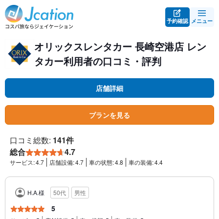
予約確認
メニュー
オリックスレンタカー 長崎空港店 レン
タカー利用者の口コミ・評判
店舗詳細
プランを見る
口コミ総数:
141件
総合
4.7
サービス:
4.7
店舗設備:
4.7
車の状態:
4.8
車の装備:
4.4
H.A.様
50代
男性
5