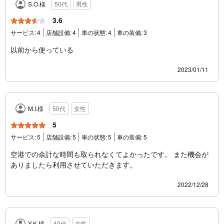
S.O.様
50代
男性
3.6
サービス:
4
店舗設備:
4
車の状態:
4
車の装備:
3
以前から使っている
2023/01/11
M.I.様
50代
女性
5
サービス:
5
店舗設備:
5
車の状態:
5
車の装備:
5
空港での余計な時間も取られなくてよかったです。 また機会が
ありましたら利用させていただきます。
2022/12/28
Y.K.様
40代
女性