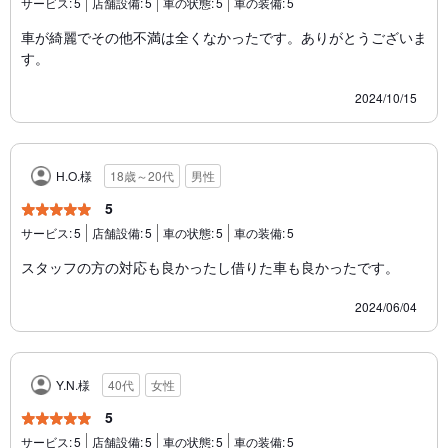
サービス:
5
店舗設備:
5
車の状態:
5
車の装備:
5
車が綺麗でその他不満は全くなかったです。ありがとうございま
す。
2024/10/15
H.O.様
18歳～20代
男性
5
サービス:
5
店舗設備:
5
車の状態:
5
車の装備:
5
スタッフの方の対応も良かったし借りた車も良かったです。
2024/06/04
Y.N.様
40代
女性
5
サービス:
5
店舗設備:
5
車の状態:
5
車の装備:
5