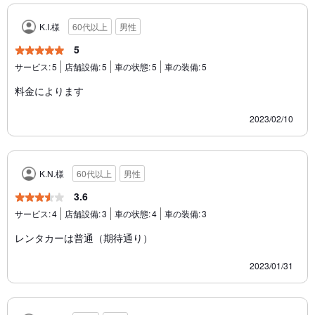
K.I.様
60代以上
男性
5
サービス:
5
店舗設備:
5
車の状態:
5
車の装備:
5
料金によります
2023/02/10
K.N.様
60代以上
男性
3.6
サービス:
4
店舗設備:
3
車の状態:
4
車の装備:
3
レンタカーは普通（期待通り）
2023/01/31