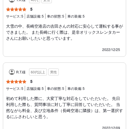
5
サービス:
5
店舗設備:
5
車の状態:
5
車の装備:
5
大雪の中、長崎空港店の吉田さんの対応に安心して運転する事が
できました。 また長崎に行く際は、是非オリックスレンタカー
さんにお願いしたいと思っています。
2022/12/25
R.T.様
60代以上
男性
5
サービス:
5
店舗設備:
5
車の状態:
5
車の装備:
5
初めて利用した際に、大変丁寧な対応をしていただいた。 先日
利用した際も、質問事項に対し丁寧に回答していただいた。 当
然ながら料金、及び立地条件（長崎空港に隣接）は、第一選択す
るにふさわしいと思う。
2022/12/09