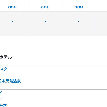
~
~
~
20:00
20:00
20:00
-
-
-
ホテル
ビスタ
km
松本天然温泉
km
ズ
km
 松本