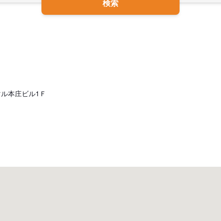
検索
チマル本庄ビル1Ｆ