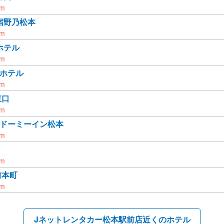
km
宿野乃松本
km
ホテル
km
 ホテル
km
東口
km
 ドーミーイン松本
km
km
前本町
km
Jネットレンタカー松本駅前店近くのホテル