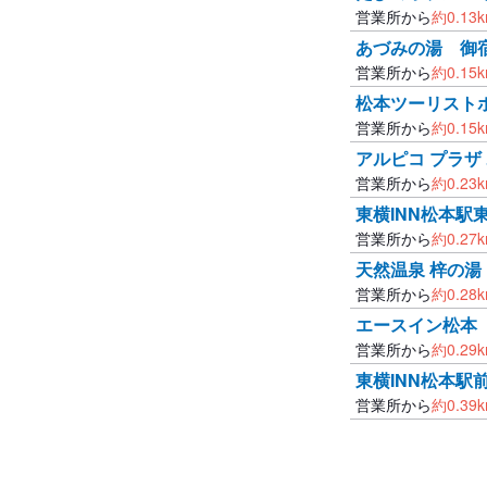
営業所から
約
0.13
あづみの湯 御
営業所から
約
0.15
松本ツーリスト
営業所から
約
0.15
アルピコ プラザ
営業所から
約
0.23
東横INN松本駅
営業所から
約
0.27
天然温泉 梓の湯
営業所から
約
0.28
エースイン松本
営業所から
約
0.29
東横INN松本駅
営業所から
約
0.39