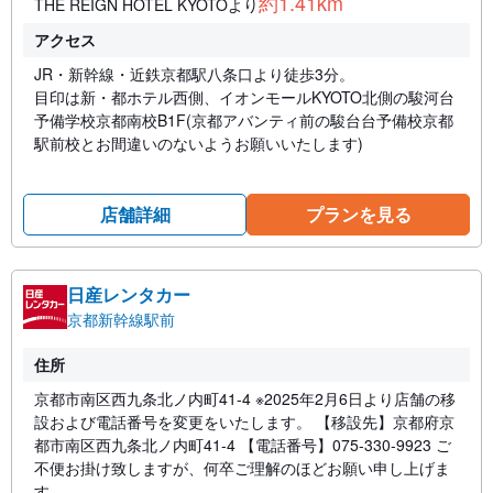
約1.41km
THE REIGN HOTEL KYOTOより
アクセス
JR・新幹線・近鉄京都駅八条口より徒歩3分。
目印は新・都ホテル西側、イオンモールKYOTO北側の駿河台
予備学校京都南校B1F(京都アバンティ前の駿台台予備校京都
駅前校とお間違いのないようお願いいたします)
店舗詳細
プランを見る
日産レンタカー
京都新幹線駅前
住所
京都市南区西九条北ノ内町41-4 ※2025年2月6日より店舗の移
設および電話番号を変更をいたします。 【移設先】京都府京
都市南区西九条北ノ内町41-4 【電話番号】075-330-9923 ご
不便お掛け致しますが、何卒ご理解のほどお願い申し上げま
す。