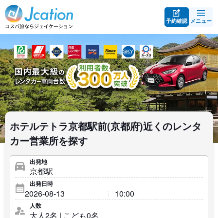
予約確認
メニュー
ホテルテトラ京都駅前(京都府)近くのレンタ
カー営業所を探す
出発地
出発日時
人数