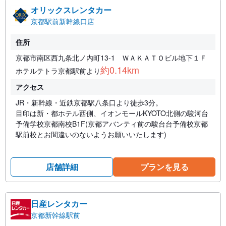
オリックスレンタカー
京都駅前新幹線口店
住所
京都市南区西九条北ノ内町13-1 ＷＡＫＡＴＯビル地下１Ｆ
約0.14km
ホテルテトラ京都駅前より
アクセス
JR・新幹線・近鉄京都駅八条口より徒歩3分。
目印は新・都ホテル西側、イオンモールKYOTO北側の駿河台
予備学校京都南校B1F(京都アバンティ前の駿台台予備校京都
駅前校とお間違いのないようお願いいたします)
店舗詳細
プランを見る
日産レンタカー
京都新幹線駅前