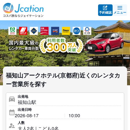
予約確認
メニュー
福知山アークホテル(京都府)近くのレンタカ
ー営業所を探す
出発地
出発日時
人数