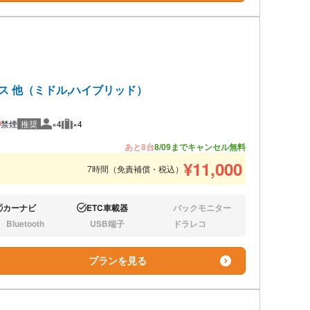
ウス 他（ミドル,ハイブリッド）
禁煙
推奨
×4
×4
推奨人数
推奨荷物
あと8台
8/09までキャンセル無料
¥
11,000
7時間（免責補償・税込）
カーナビ
ETC車載器
バックモニター
り:
あり:
なし:
Bluetooth
USB端子
ドラレコ
し:
なし:
なし:
プランを見る