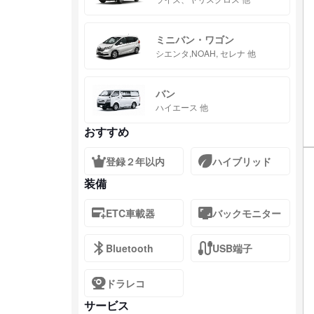
ミニバン・ワゴン
シエンタ,NOAH, セレナ 他
バン
ハイエース 他
おすすめ
登録２年以内
ハイブリッド
装備
ETC車載器
バックモニター
Bluetooth
USB端子
ドラレコ
サービス