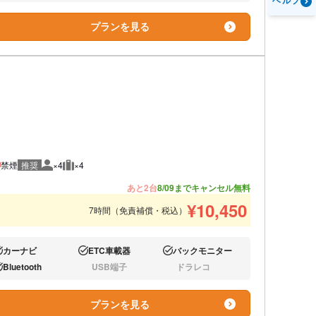
ヘルプ
プランを見る
禁煙
推奨
×4
×4
推奨人数
推奨荷物
あと2台
8/09までキャンセル無料
¥
10,450
7時間（免責補償・税込）
カーナビ
ETC車載器
バックモニター
り:
あり:
あり:
Bluetooth
USB端子
ドラレコ
り:
なし:
なし:
プランを見る