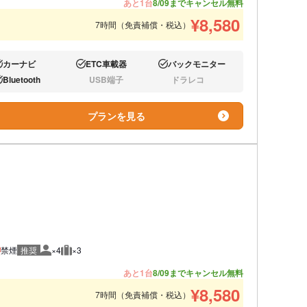
あと1台
8/09までキャンセル無料
¥
8,580
7時間（免責補償・税込）
カーナビ
ETC車載器
バックモニター
り:
あり:
あり:
Bluetooth
USB端子
ドラレコ
り:
なし:
なし:
プランを見る
禁煙
推奨
×4
×3
推奨人数
推奨荷物
あと1台
8/09までキャンセル無料
¥
8,580
7時間（免責補償・税込）