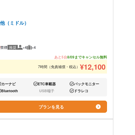
ク 他（ミドル）
禁煙
推奨
×4
×4
推奨人数
推奨荷物
あと5台
8/09までキャンセル無料
¥
12,100
7時間（免責補償・税込）
カーナビ
ETC車載器
バックモニター
り:
あり:
あり:
Bluetooth
USB端子
ドラレコ
り:
なし:
あり:
プランを見る