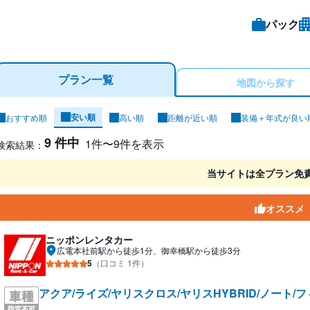
パック
プラン一覧
地図から探す
安い順
おすすめ順
高い順
距離が近い順
装備＋年式が良い
ンタカー検索結果
9 件中
1件〜9件を表示
検索結果：
当サイトは全プラン免
オススメ
ニッポンレンタカー
広電本社前駅から徒歩1分、御幸橋駅から徒歩3分
5
（口コミ 1件）
アクア/ライズ/ヤリスクロス/ヤリスHYBRID/ノート/フ