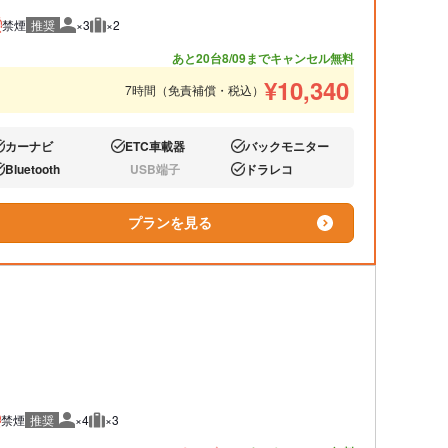
禁煙
推奨
×3
×2
推奨人数
推奨荷物
あと20台
8/09までキャンセル無料
¥
10,340
7時間（免責補償・税込）
カーナビ
ETC車載器
バックモニター
り:
あり:
あり:
Bluetooth
USB端子
ドラレコ
り:
なし:
あり:
プランを見る
禁煙
推奨
×4
×3
推奨人数
推奨荷物