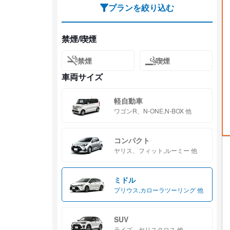
プランを絞り込む
禁煙/喫煙
禁煙
喫煙
車両サイズ
軽自動車
ワゴンR、N-ONE,N-BOX 他
コンパクト
ヤリス、フィット,ルーミー 他
ミドル
プリウス,カローラツーリング 他
SUV
ライズ、ヤリスクロス 他