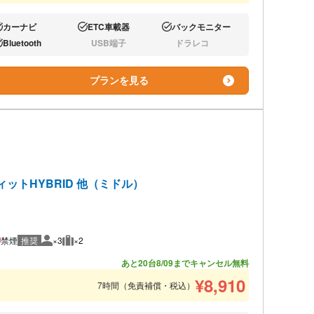
カーナビ
ETC車載器
バックモニター
り:
あり:
あり:
Bluetooth
USB端子
ドラレコ
り:
なし:
なし:
プランを見る
ィットHYBRID 他（ミドル）
禁煙
推奨
×3
×2
推奨人数
推奨荷物
あと20台
8/09までキャンセル無料
¥
8,910
7時間（免責補償・税込）