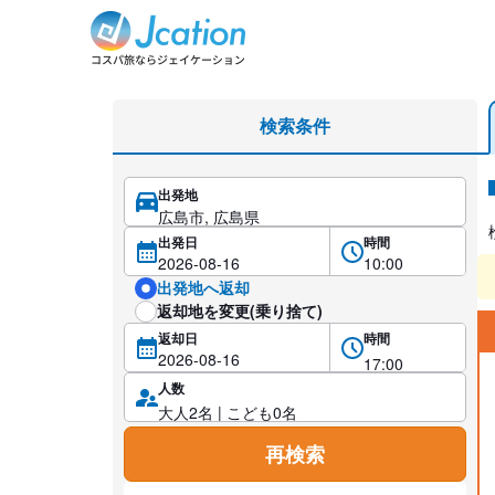
広島市のミドル（5名乗り）レンタカーを格安予約
検索条件
出発地
レ
出発日
時間
出発地へ返却
返却地を変更(乗り捨て)
返却日
時間
人数
再検索