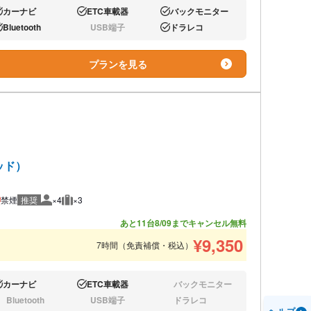
カーナビ
ETC車載器
バックモニター
り:
あり:
あり:
Bluetooth
USB端子
ドラレコ
り:
なし:
あり:
プランを見る
ッド）
禁煙
推奨
×4
×3
推奨人数
推奨荷物
あと11台
8/09までキャンセル無料
¥
9,350
7時間（免責補償・税込）
カーナビ
ETC車載器
バックモニター
り:
あり:
なし:
Bluetooth
USB端子
ドラレコ
し:
なし:
なし: