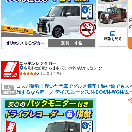
あ
あ
画像を見る
ニッポンレンタカー
広電本社前駅から徒歩1分、御幸橋駅から徒歩3分
5
（口コミ 1件）
コスパ最強！浮いた予算でグルメ満喫！狭い道でもス
旅するなら軽。／ デイズ/ルークス/N-BOX/N-WGN/