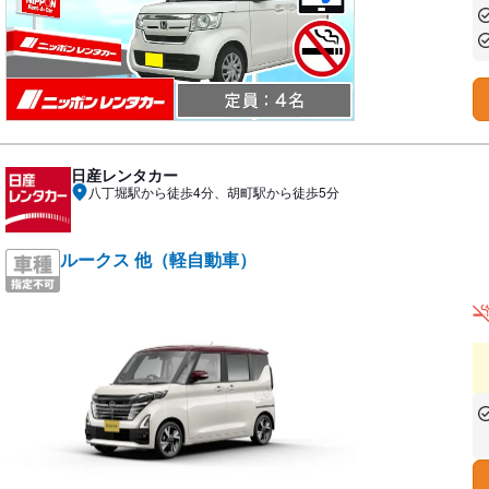
あ
あ
日産レンタカー
八丁堀駅から徒歩4分、胡町駅から徒歩5分
ルークス 他（軽自動車）
あ
な