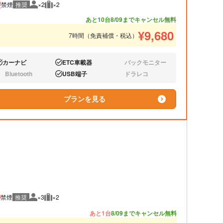
禁煙
推奨
×2
×2
推奨人数
推奨荷物
あと10台
8/09までキャンセル無料
¥
9,680
7時間（免責補償・税込）
カーナビ
ETC車載器
バックモニター
り:
あり:
なし:
Bluetooth
USB端子
ドラレコ
し:
あり:
なし:
プランを見る
禁煙
推奨
×3
×2
推奨人数
推奨荷物
あと1台
8/09までキャンセル無料