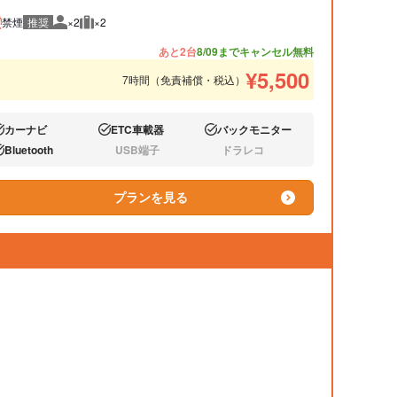
禁煙
推奨
×2
×2
推奨人数
推奨荷物
あと2台
8/09までキャンセル無料
¥
5,500
7時間（免責補償・税込）
カーナビ
ETC車載器
バックモニター
り:
あり:
あり:
Bluetooth
USB端子
ドラレコ
り:
なし:
なし:
プランを見る