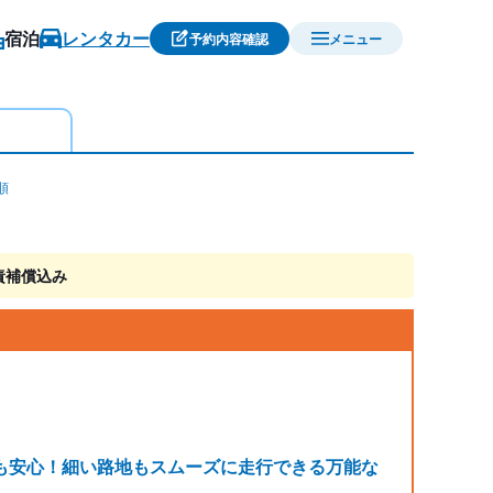
宿泊
レンタカー
予約内容確認
メニュー
順
責補償込み
も安心！細い路地もスムーズに走行できる万能な