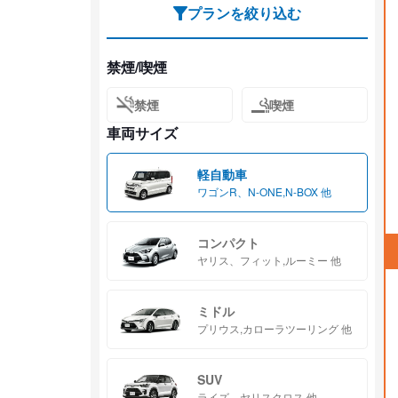
プランを絞り込む
禁煙/喫煙
禁煙
喫煙
車両サイズ
軽自動車
ワゴンR、N-ONE,N-BOX 他
コンパクト
ヤリス、フィット,ルーミー 他
ミドル
プリウス,カローラツーリング 他
SUV
ライズ、ヤリスクロス 他