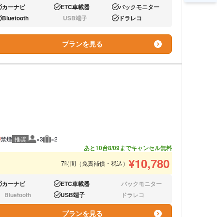
カーナビ
ETC車載器
バックモニター
り:
あり:
あり:
Bluetooth
USB端子
ドラレコ
り:
なし:
あり:
プランを見る
禁煙
推奨
×3
×2
推奨人数
推奨荷物
あと10台
8/09までキャンセル無料
¥
10,780
7時間（免責補償・税込）
カーナビ
ETC車載器
バックモニター
り:
あり:
なし:
Bluetooth
USB端子
ドラレコ
し:
あり:
なし:
プランを見る