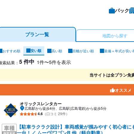
パック
プラン一覧
地図から探す
安い順
おすすめ順
高い順
距離が近い順
装備＋年式が良い
ンタカー検索結果
5 件中
1件〜5件を表示
検索結果：
当サイトは全プラン免
オススメ
オリックスレンタカー
広島駅から徒歩4分、広島駅(広島電鉄)から徒歩5分
4.6
（口コミ 29件）
【駐車ラクラク設計】車両感覚が掴みやすく初心者に
一台！／ ムーヴ/ワゴンR 他（軽自動車）