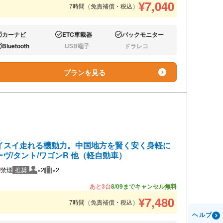
¥
7,040
7時間（免責補償・税込）
カーナビ
ETC車載器
バックモニター
り:
あり:
あり:
Bluetooth
USB端子
ドラレコ
り:
なし:
なし:
プランを見る
イスイ走れる機動力。中国地方を賢く安く身軽に
ムーヴ/タント/ワゴンR 他（軽自動車）
禁煙
推奨
×2
×2
推奨人数
推奨荷物
あと3台
8/09までキャンセル無料
¥
7,480
7時間（免責補償・税込）
ヘルプ