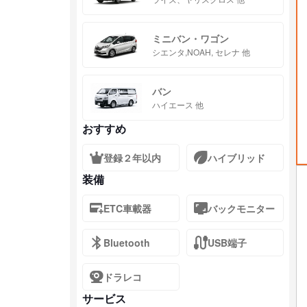
ミニバン・ワゴン
シエンタ,NOAH, セレナ 他
バン
ハイエース 他
おすすめ
登録２年以内
ハイブリッド
装備
ETC車載器
バックモニター
Bluetooth
USB端子
ドラレコ
サービス