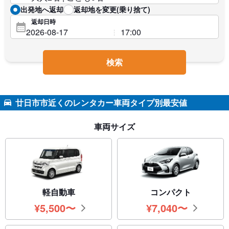
出発地へ返却
返却地を変更(乗り捨て)
返却日時
検索
廿日市市近くのレンタカー車両タイプ別最安値
車両サイズ
軽自動車
コンパクト
¥
5,500
〜
¥
7,040
〜
円
円