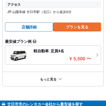
アクセス
JR 山陽本線 廿日市駅（北口）から徒歩2分
店舗詳細
プランを見る
最安値プラン例
?
軽自動車
定員4名
円
¥
5,500
〜
もっと見る
廿日市市のレンタカー会社から最安値を探す