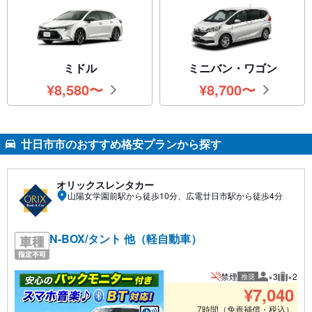
ミドル
ミニバン・ワゴン
¥
8,580
〜
¥
8,700
〜
円
円
廿日市市のおすすめ格安プランから探す
オリックスレンタカー
山陽女学園前駅から徒歩10分、広電廿日市駅から徒歩4分
N-BOX/タント 他（軽自動車）
禁煙
×3
×2
推奨
推奨人数
推奨荷
¥
7,040
7時間（免責補償・税込）