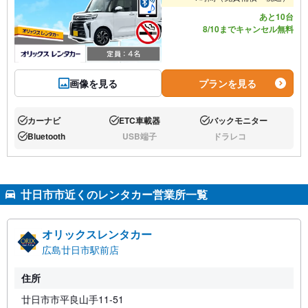
あと10台
8/10までキャンセル無料
画像を見る
プランを見る
カーナビ
ETC車載器
バックモニター
あり:
あり:
あり:
Bluetooth
USB端子
ドラレコ
あり:
なし:
なし:
廿日市市近くのレンタカー営業所一覧
オリックスレンタカー
広島廿日市駅前店
住所
廿日市市平良山手11-51