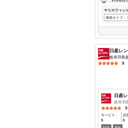
ご利用者様
ヤリス/フィット
車両タイプ：
日産レン
岐阜羽島
5
日産レ
岐阜羽
5
サービス：
店
5
5
50代
男性