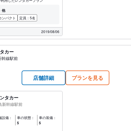
が利用したレンタカープラン
 他
コンパクト
定員：5名
2019/08/06
タカー
新幹線駅前
店舗詳細
プランを見る
ンタカー
島新幹線駅前
舗設備：
車の状態：
車の装備：
5
5