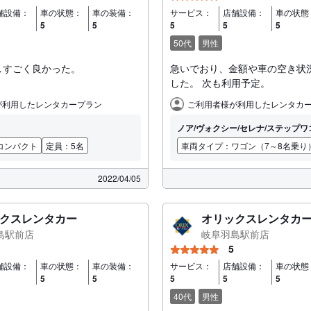
舗設備：
車の状態：
車の装備：
サービス：
店舗設備：
車の状態
5
5
5
5
5
50代
男性
しすごく良かった。
急いでおり、金額や車の空き状
した。 次も利用予定。
ご利用者
が利用したレンタカープラン
ご利用者様が利用したレンタカ
ノア/ヴォクシー/セレナ/ステップワ
コンパクト
定員：5名
車両タイプ：ワゴン（7～8名乗り
2022/04/05
クスレンタカー
オリックスレンタカ
島駅前店
岐阜羽島駅前店
5
舗設備：
車の状態：
車の装備：
サービス：
店舗設備：
車の状態
5
5
5
5
5
40代
男性