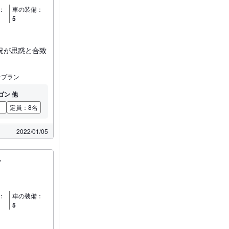
：
車の装備：
5
況が思惑と合致
ープラン
ゴン 他
）
定員：8名
2022/01/05
ー
：
車の装備：
5