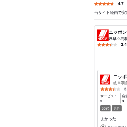
4.7
当サイト経由で実
ニッポン
岐阜羽島
3.4
ニッポ
岐阜羽
3
サービス：
店
3
3
50代
男性
よかった
ご利用者