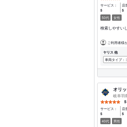
サービス：
店
5
5
50代
女性
検索しやすい
ご利用者
ご利用者様
ヤリス 他
車両タイプ：
オリッ
岐阜羽
5
サービス：
店
5
5
40代
男性