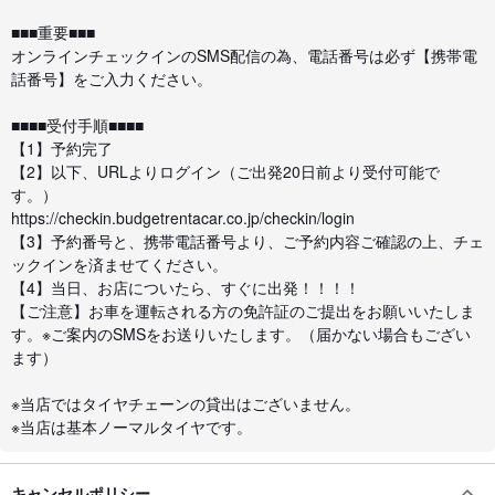
■■■重要■■■
オンラインチェックインのSMS配信の為、電話番号は必ず【携帯電
話番号】をご入力ください。
■■■■受付手順■■■■
【1】予約完了
【2】以下、URLよりログイン（ご出発20日前より受付可能で
す。）
https://checkin.budgetrentacar.co.jp/checkin/login
【3】予約番号と、携帯電話番号より、ご予約内容ご確認の上、チェ
ックインを済ませてください。
【4】当日、お店についたら、すぐに出発！！！！
【ご注意】お車を運転される方の免許証のご提出をお願いいたしま
す。※ご案内のSMSをお送りいたします。（届かない場合もござい
ます）
※当店ではタイヤチェーンの貸出はございません。
※当店は基本ノーマルタイヤです。
キャンセルポリシー