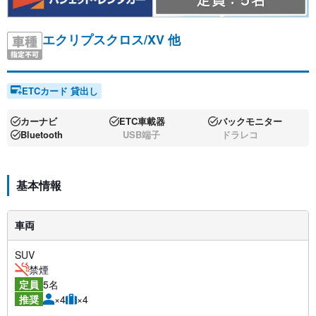
エクリプスクロス/XV 他
ETCカード 貸出し
カーナビ
ETC車載器
バックモニター
Bluetooth
USB端子
ドラレコ
基本情報
車両
SUV
禁煙
5名
定員
×4
×4
推奨