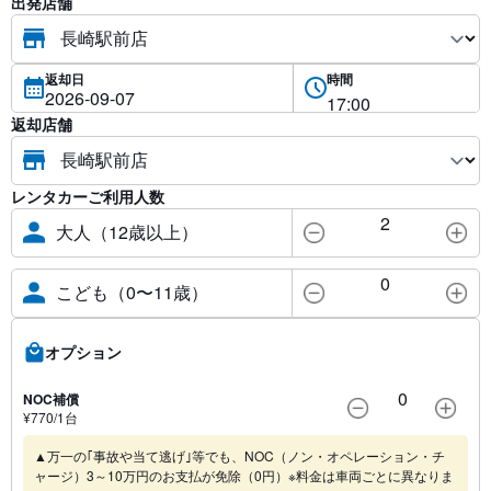
出発店舗
返却日
時間
返却店舗
レンタカーご利用人数
2
大人（12歳以上）
0
こども（0〜11歳）
オプション
0
NOC補償
¥
770
/1
台
▲万一の｢事故や当て逃げ｣等でも、NOC（ノン・オペレーション・チ
ャージ）3～10万円のお支払が免除（0円）※料金は車両ごとに異なりま