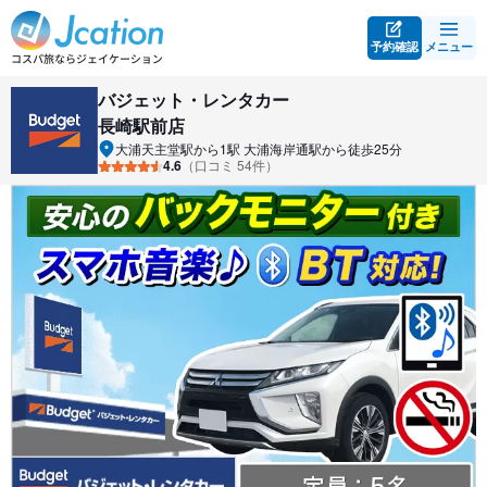
予約確認
メニュー
バジェット・レンタカー
長崎駅前店
大浦天主堂駅から1駅 大浦海岸通駅から徒歩25分
4.6
（口コミ 54件）