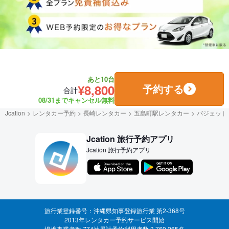
あと10台
¥8,800
予約する
合計
08/31までキャンセル無料
Jcation
レンタカー予約
長崎レンタカー
五島町駅レンタカー
バジェット
Jcation 旅行予約アプリ
Jcation 旅行予約アプリ
旅行業登録番号：沖縄県知事登録旅行業 第2-368号
2013年レンタカー予約サービス開始
提携事業者数 774社
累計予約利用者数 3,769,265名