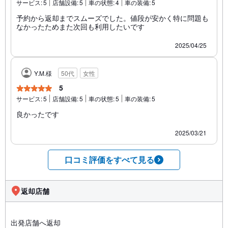
サービス:
5
店舗設備:
5
車の状態:
4
車の装備:
5
予約から返却までスムーズでした。値段が安かく特に問題も
なかったためまた次回も利用したいです
2025/04/25
Y.M.様
50代
女性
5
サービス:
5
店舗設備:
5
車の状態:
5
車の装備:
5
良かったです
2025/03/21
口コミ評価をすべて見る
返却店舗
出発店舗へ返却