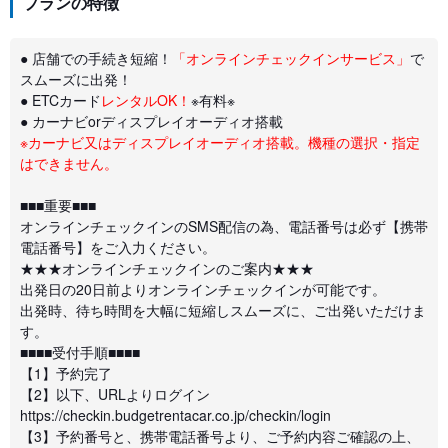
プランの特徴
● 店舗での手続き短縮！
「オンラインチェックインサービス」
で
スムーズに出発！
● ETCカード
レンタルOK！
※有料※
● カーナビorディスプレイオーディオ搭載
※カーナビ又はディスプレイオーディオ搭載。機種の選択・指定
はできません。
■■■重要■■■
オンラインチェックインのSMS配信の為、電話番号は必ず【携帯
電話番号】をご入力ください。
★★★オンラインチェックインのご案内★★★
出発日の20日前よりオンラインチェックインが可能です。
出発時、待ち時間を大幅に短縮しスムーズに、ご出発いただけま
す。
■■■■受付手順■■■■
【1】予約完了
【2】以下、URLよりログイン
https://checkin.budgetrentacar.co.jp/checkin/login
【3】予約番号と、携帯電話番号より、ご予約内容ご確認の上、