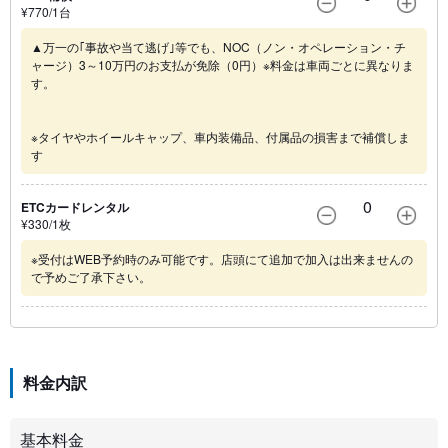
¥
770
/1
台
▲万一の｢事故や当て逃げ｣等でも、NOC（ノン・オペレーション・チ
ャージ）3～10万円のお支払が免除（0円）※料金は車両ごとに異なりま
す。
※タイヤやホイールキャップ、車内装備品、付属品の損害まで補償しま
す
0
ETCカードレンタル
¥
330
/1
枚
※受付はWEB予約時のみ可能です。店頭にて追加で加入は出来ませんの
で予めご了承下さい。
料金内訳
基本料金