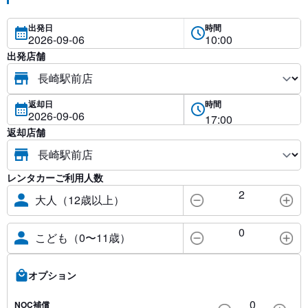
出発日
時間
出発店舗
返却日
時間
返却店舗
レンタカーご利用人数
2
大人（12歳以上）
0
こども（0〜11歳）
オプション
0
NOC補償