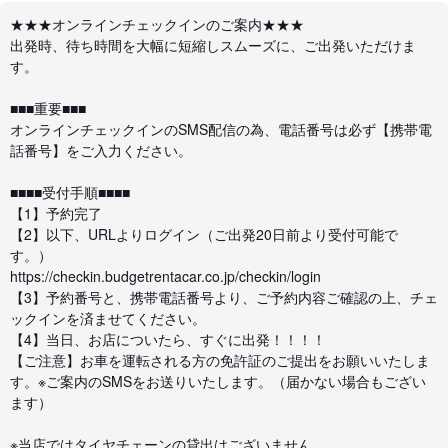
★★★オンラインチェックインのご案内★★★
出発時、待ち時間を大幅に短縮しスムーズに、ご出発いただけま
す。
■■■重要■■■
オンラインチェックインのSMS配信の為、電話番号は必ず【携帯電
話番号】をご入力ください。
■■■■受付手順■■■■
【1】予約完了
【2】以下、URLよりログイン（ご出発20日前より受付可能で
す。）
https://checkin.budgetrentacar.co.jp/checkin/login
【3】予約番号と、携帯電話番号より、ご予約内容ご確認の上、チェ
ックインを済ませてください。
【4】当日、お店についたら、すぐに出発！！！！
【ご注意】お車を運転される方の免許証のご提出をお願いいたしま
す。※ご案内のSMSをお送りいたします。（届かない場合もござい
ます）
※当店ではタイヤチェーンの貸出はございません。