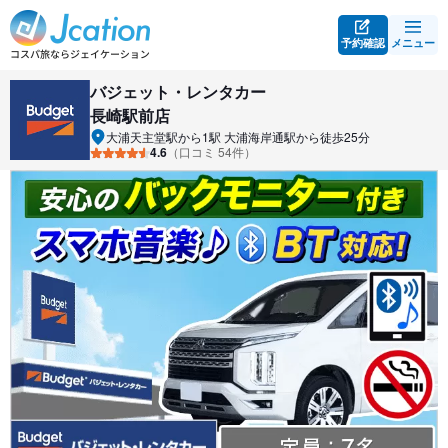
予約確認
メニュー
バジェット・レンタカー
長崎駅前店
大浦天主堂駅から1駅 大浦海岸通駅から徒歩25分
4.6
（口コミ 54件）