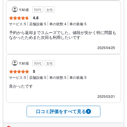
Y.M.様
50代
女性
4.8
サービス:
5
店舗設備:
5
車の状態:
4
車の装備:
5
予約から返却までスムーズでした。値段が安かく特に問題も
なかったためまた次回も利用したいです
2025/04/25
Y.M.様
50代
女性
5
サービス:
5
店舗設備:
5
車の状態:
5
車の装備:
5
良かったです
2025/03/21
口コミ評価をすべて見る