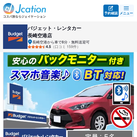
予約確認
メニュー
バジェット・レンタカー
長崎空港店
長崎空港から車で8分・無料送迎可
4.5
（口コミ 159件）