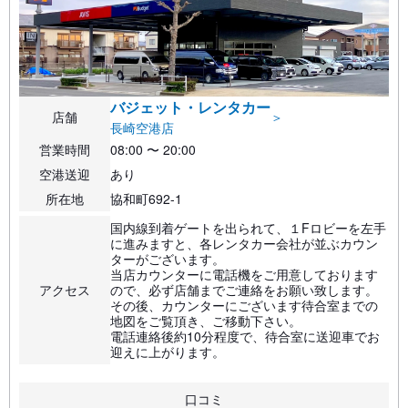
バジェット・レンタカー
店舗
＞
長崎空港店
営業時間
08:00 〜 20:00
空港送迎
あり
所在地
協和町692-1
国内線到着ゲートを出られて、１Fロビーを左手
に進みますと、各レンタカー会社が並ぶカウン
ターがございます。
当店カウンターに電話機をご用意しております
アクセス
ので、必ず店舗までご連絡をお願い致します。
その後、カウンターにございます待合室までの
地図をご覧頂き、ご移動下さい。
電話連絡後約10分程度で、待合室に送迎車でお
迎えに上がります。
口コミ