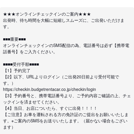
★★★オンラインチェックインのご案内★★★
出発時、待ち時間を大幅に短縮しスムーズに、ご出発いただけま
す。
■■■重要■■■
オンラインチェックインのSMS配信の為、電話番号は必ず【携帯電
話番号】をご入力ください。
■■■■受付手順■■■■
【1】予約完了
【2】以下、URLよりログイン（ご出発20日前より受付可能で
す。）
https://checkin.budgetrentacar.co.jp/checkin/login
【3】予約番号と、携帯電話番号より、ご予約内容ご確認の上、チェ
ックインを済ませてください。
【4】当日、お店についたら、すぐに出発！！！！
【ご注意】お車を運転される方の免許証のご提出をお願いいたしま
す。※ご案内のSMSをお送りいたします。（届かない場合もござい
ます）