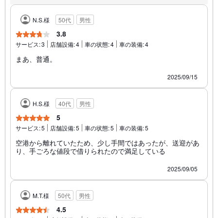
N.S.様
50代
男性
3.8
サービス:
3
店舗設備:
4
車の状態:
4
車の装備:
4
まあ、普通。
2025/09/15
H.S.様
40代
男性
5
サービス:
5
店舗設備:
5
車の状態:
5
車の装備:
5
空港から離れていたため、少し手間ではあったが、送迎があ
り、手ごろな値段で借りられたので満足している
2025/09/05
M.T.様
50代
男性
4.5