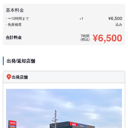
基本料金
¥
6,500
- 〜12時間まで
×1
- 免責補償
込み
¥6,500
7時間
合計料金
(税込)
出発/返却店舗
出発店舗