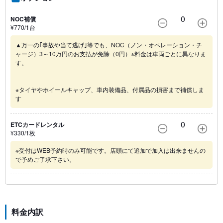
0
NOC補償
¥
770
/1
台
▲万一の｢事故や当て逃げ｣等でも、NOC（ノン・オペレーション・チ
ャージ）3～10万円のお支払が免除（0円）※料金は車両ごとに異なりま
す。
※タイヤやホイールキャップ、車内装備品、付属品の損害まで補償しま
す
0
ETCカードレンタル
¥
330
/1
枚
※受付はWEB予約時のみ可能です。店頭にて追加で加入は出来ませんの
で予めご了承下さい。
料金内訳