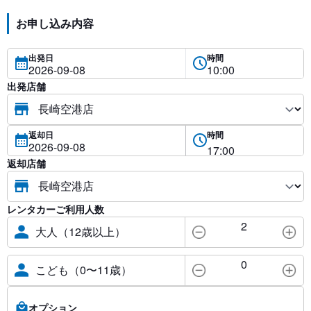
お申し込み内容
出発日
時間
出発店舗
返却日
時間
返却店舗
レンタカーご利用人数
2
大人（12歳以上）
0
こども（0〜11歳）
オプション