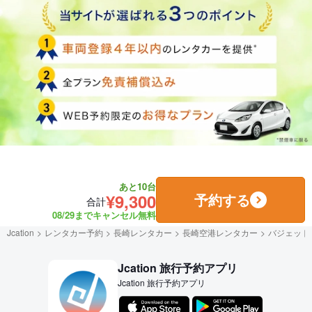
あと10台
¥9,300
予約する
合計
08/29までキャンセル無料
Jcation
レンタカー予約
長崎レンタカー
長崎空港レンタカー
バジェット
Jcation 旅行予約アプリ
Jcation 旅行予約アプリ