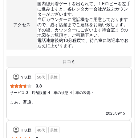
国内線到着ゲートを出られて、１Fロビーを左手
に進みますと、各レンタカー会社が並ぶカウン
ターがございます。
当店カウンターに電話機をご用意しております
アクセス
ので、必ず店舗までご連絡をお願い致します。
その後、カウンターにございます待合室までの
地図をご覧頂き、ご移動下さい。
電話連絡後約10分程度で、待合室に送迎車でお
迎えに上がります。
口コミ
N.S.様
50代
男性
3.8
サービス:
3
店舗設備:
4
車の状態:
4
車の装備:
4
まあ、普通。
2025/09/15
H.S.様
40代
男性