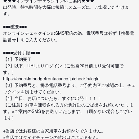
★★★オンラインチェックインのご案内★★★
出発時、待ち時間を大幅に短縮しスムーズに、ご出発いただけま
す。
■■■重要■■■
オンラインチェックインのSMS配信の為、電話番号は必ず【携帯電
話番号】をご入力ください。
■■■■受付手順■■■■
【1】予約完了
【2】以下、URLよりログイン（ご出発20日前より受付可能で
す。）
https://checkin.budgetrentacar.co.jp/checkin/login
【3】予約番号と、携帯電話番号より、ご予約内容ご確認の上、チェ
ックインを済ませてください。
【4】当日、お店についたら、すぐに出発！！！！
【ご注意】お車を運転される方の免許証のご提出をお願いいたしま
す。※ご案内のSMSをお送りいたします。（届かない場合もござい
ます）
※当店ではお客様の自家用車をお預かりできません。
※当店ではタイヤチェーンの貸出はございません。