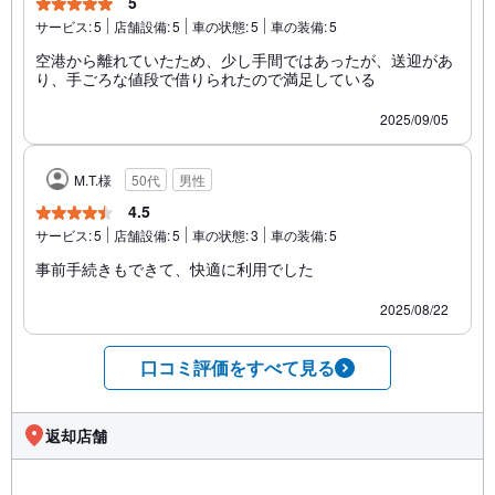
5
サービス:
5
店舗設備:
5
車の状態:
5
車の装備:
5
空港から離れていたため、少し手間ではあったが、送迎があ
り、手ごろな値段で借りられたので満足している
2025/09/05
M.T.様
50代
男性
4.5
サービス:
5
店舗設備:
5
車の状態:
3
車の装備:
5
事前手続きもできて、快適に利用でした
2025/08/22
口コミ評価をすべて見る
返却店舗