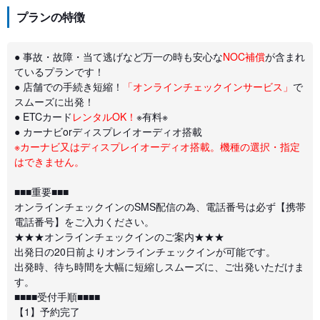
プランの特徴
● 事故・故障・当て逃げなど万一の時も安心な
NOC補償
が含まれ
ているプランです！
● 店舗での手続き短縮！
「オンラインチェックインサービス」
で
スムーズに出発！
● ETCカード
レンタルOK！
※有料※
● カーナビorディスプレイオーディオ搭載
※カーナビ又はディスプレイオーディオ搭載。機種の選択・指定
はできません。
■■■重要■■■
オンラインチェックインのSMS配信の為、電話番号は必ず【携帯
電話番号】をご入力ください。
★★★オンラインチェックインのご案内★★★
出発日の20日前よりオンラインチェックインが可能です。
出発時、待ち時間を大幅に短縮しスムーズに、ご出発いただけま
す。
■■■■受付手順■■■■
【1】予約完了