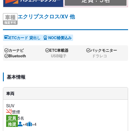
エクリプスクロス/XV 他
ETCカード 貸出し
NOC補償込み
カーナビ
ETC車載器
バックモニター
Bluetooth
USB端子
ドラレコ
基本情報
車両
SUV
禁煙
5名
定員
×4
×4
推奨