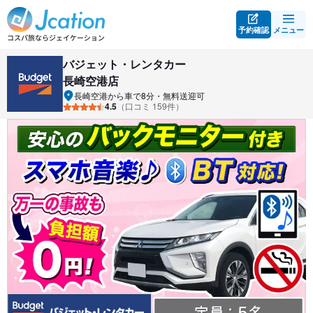
予約確認
メニュー
バジェット・レンタカー
長崎空港店
長崎空港から車で8分・無料送迎可
4.5
（口コミ 159件）