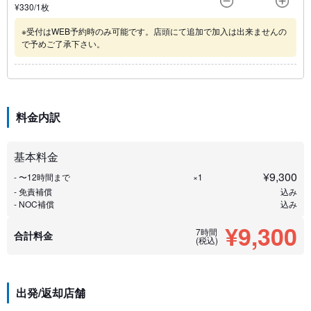
¥
330
/1
枚
※受付はWEB予約時のみ可能です。店頭にて追加で加入は出来ませんの
で予めご了承下さい。
料金内訳
基本料金
¥
9,300
- 〜12時間まで
×1
- 免責補償
込み
- NOC補償
込み
¥9,300
7時間
合計料金
(税込)
出発/返却店舗