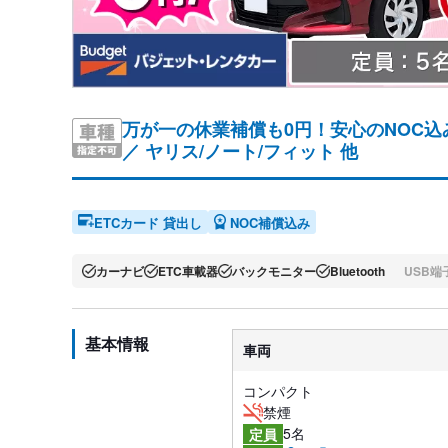
万が一の休業補償も0円！安心のNOC
／
ヤリス/ノート/フィット 他
ETCカード 貸出し
NOC補償込み
カーナビ
ETC車載器
バックモニター
Bluetooth
USB端
基本情報
車両
コンパクト
禁煙
5名
定員