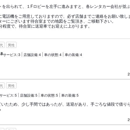
トを出られて、１Fロビーを左手に進みますと、各レンタカー会社が並
。
に電話機をご用意しておりますので、必ず店舗までご連絡をお願い致し
ターにございます待合室までの地図をご覧頂き、ご移動下さい。
0分程度で、待合室に送迎車でお迎えに上がります。
0代
男性
.8
サービス:
3
店舗設備:
4
車の状態:
4
車の装備:
4
2
0代
男性
サービス:
5
店舗設備:
5
車の状態:
5
車の装備:
5
ていたため、少し手間ではあったが、送迎があり、手ごろな値段で借り
る
2