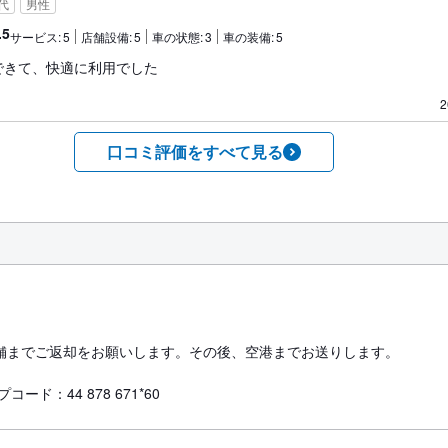
0代
男性
.5
サービス:
5
店舗設備:
5
車の状態:
3
車の装備:
5
できて、快適に利用でした
2
口コミ評価をすべて見る
舗までご返却をお願いします。その後、空港までお送りします。
ード：44 878 671*60