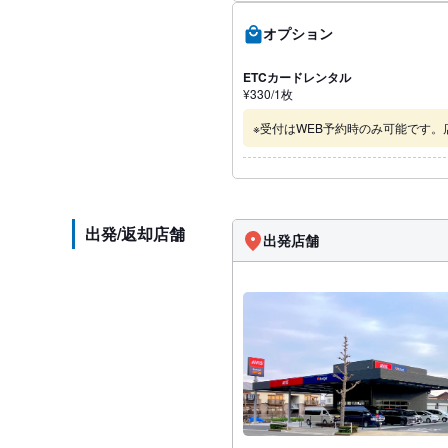
オプション
ETCカードレンタル
¥
330
/1
枚
※受付はWEB予約時のみ可能です
出発/返却店舗
出発店舗