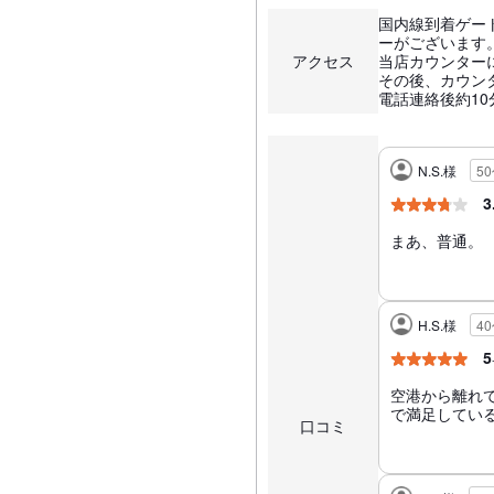
国内線到着ゲー
ーがございます
アクセス
当店カウンター
その後、カウン
電話連絡後約1
N.S.様
5
3
まあ、普通。
H.S.様
4
5
空港から離れ
で満足してい
口コミ