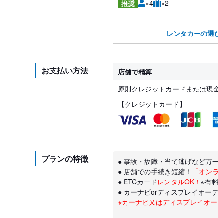
×4
×2
推奨
レンタカーの選
お支払い方法
店舗で精算
原則クレジットカードまたは現
【クレジットカード】
プランの特徴
● 事故・故障・当て逃げなど万
● 店舗での手続き短縮！
「オン
● ETCカード
レンタルOK！
※有料
● カーナビorディスプレイオー
※カーナビ又はディスプレイオ