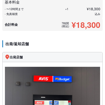
基本料金
¥
18,300
- 〜12時間まで
×1
- 免責補償
込み
¥18,300
7時間
合計料金
(税込)
出発/返却店舗
出発店舗