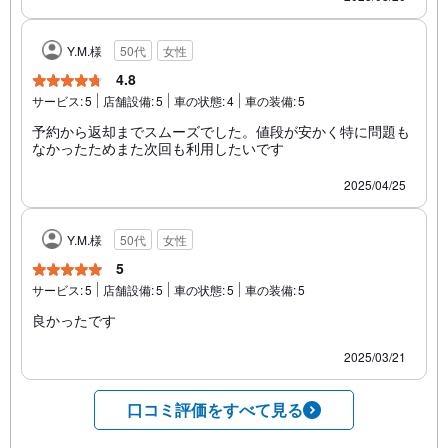
Y.M.様
50代
女性
4.8
サービス:
5
店舗設備:
5
車の状態:
4
車の装備:
5
予約から返却までスムーズでした。値段が安かく特に問題も
なかったためまた次回も利用したいです
2025/04/25
Y.M.様
50代
女性
5
サービス:
5
店舗設備:
5
車の状態:
5
車の装備:
5
良かったです
2025/03/21
口コミ評価をすべて見る