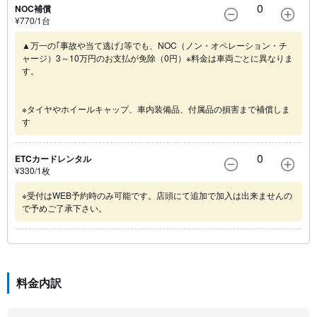
0
NOC補償
¥
770
/1
台
▲万一の｢事故や当て逃げ｣等でも、NOC（ノン・オペレーション・チ
ャージ）3～10万円のお支払が免除（0円）※料金は車両ごとに異なりま
す。
※タイヤやホイールキャップ、車内装備品、付属品の損害まで補償しま
す
0
ETCカードレンタル
¥
330
/1
枚
※受付はWEB予約時のみ可能です。店頭にて追加で加入は出来ませんの
で予めご了承下さい。
料金内訳