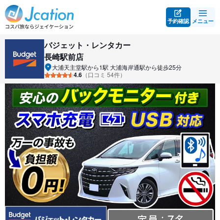
予約確認
メニュー
バジェット・レンタカー
長崎駅前店
大浦天主堂駅から1駅 大浦海岸通駅から徒歩25分
4.6
（口コミ 54件）