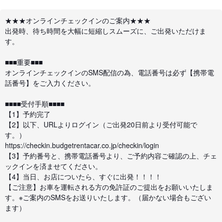
★★★オンラインチェックインのご案内★★★
出発時、待ち時間を大幅に短縮しスムーズに、ご出発いただけま
す。
■■■重要■■■
オンラインチェックインのSMS配信の為、電話番号は必ず【携帯電
話番号】をご入力ください。
■■■■受付手順■■■■
【1】予約完了
【2】以下、URLよりログイン（ご出発20日前より受付可能で
す。）
https://checkin.budgetrentacar.co.jp/checkin/login
【3】予約番号と、携帯電話番号より、ご予約内容ご確認の上、チェ
ックインを済ませてください。
【4】当日、お店についたら、すぐに出発！！！！
【ご注意】お車を運転される方の免許証のご提出をお願いいたしま
す。※ご案内のSMSをお送りいたします。（届かない場合もござい
ます）