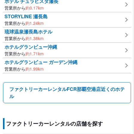
ホテル チュラビスタ瀬長
営業所から
約
0.17
km
STORYLINE 瀬長島
営業所から
約
1.24
km
琉球温泉瀬長島ホテル
営業所から
約
1.38
km
ホテルグランビュー沖縄
営業所から
約
1.71
km
ホテルグランビュー ガーデン沖縄
営業所から
約
1.99
km
ファクトリーカーレンタルFCR那覇空港店近くのホテ
ル
ファクトリーカーレンタルの店舗を探す