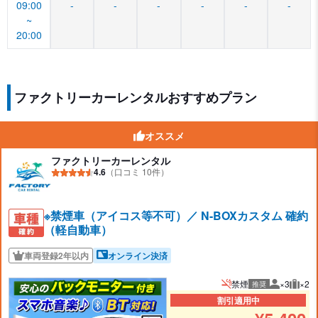
09:00
-
-
-
-
-
-
~
20:00
ファクトリーカーレンタルおすすめプラン
オススメ
ファクトリーカーレンタル
4.6
（口コミ 10件）
※禁煙車（アイコス等不可）／ N-BOXカスタム 確約
（軽自動車）
車両登録2年以内
オンライン決済
禁煙
×3
×2
推奨
推奨人数
推奨
割引適用中