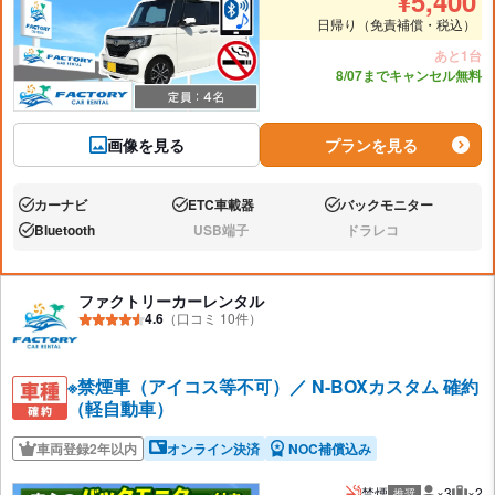
¥
5,400
日帰り（免責補償・税込）
あと1台
8/07までキャンセル無料
画像を見る
プランを見る
カーナビ
ETC車載器
バックモニター
あり:
あり:
あり:
Bluetooth
USB端子
ドラレコ
あり:
なし:
なし:
ファクトリーカーレンタル
4.6
（口コミ 10件）
※禁煙車（アイコス等不可）／ N-BOXカスタム 確約
（軽自動車）
車両登録2年以内
オンライン決済
NOC補償込み
禁煙
×3
×2
推奨