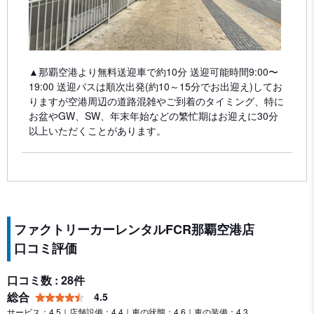
▲那覇空港より無料送迎車で約10分 送迎可能時間9:00〜
19:00 送迎バスは順次出発(約10～15分でお出迎え)してお
りますが空港周辺の道路混雑やご到着のタイミング、特に
お盆やGW、SW、年末年始などの繁忙期はお迎えに30分
以上いただくことがあります。
ファクトリーカーレンタルFCR那覇空港店
口コミ評価
口コミ数 : 28件
総合
4.5
サービス：4.5｜店舗設備：4.4｜車の状態：4.6｜車の装備：4.3