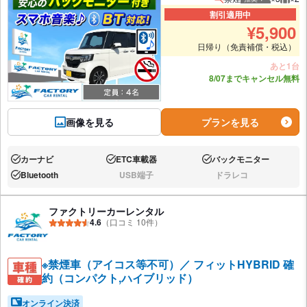
推奨人数
推奨
割引適用中
¥
5,900
日帰り（免責補償・税込）
あと1台
8/07までキャンセル無料
画像を見る
プランを見る
カーナビ
ETC車載器
バックモニター
あり:
あり:
あり:
Bluetooth
USB端子
ドラレコ
あり:
なし:
なし:
ファクトリーカーレンタル
4.6
（口コミ 10件）
※禁煙車（アイコス等不可）／ フィットHYBRID 確
約（コンパクト,ハイブリッド）
オンライン決済