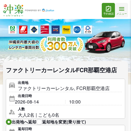
予約確認
メニュー
ファクトリーカーレンタルFCR那覇空港店
出発地
出発日時
人数
出発地へ返却
返却地を変更(乗り捨て)
返却日時