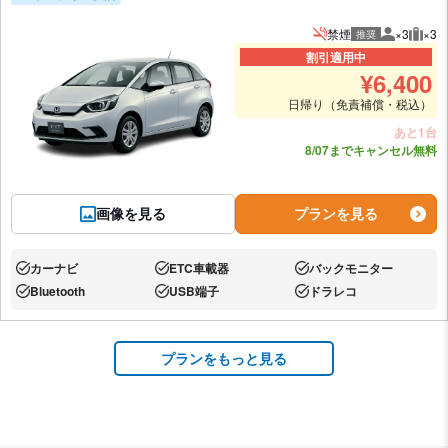
禁煙
×3
×3
推奨
推奨人数
推奨
割引適用中
¥
6,400
日帰り（免責補償・税込）
あと1台
8/07までキャンセル無料
画像を見る
プランを見る
カーナビ
ETC車載器
バックモニター
あり:
あり:
あり:
Bluetooth
USB端子
ドラレコ
あり:
あり:
あり:
プランをもっと見る