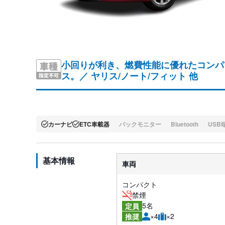
小回りが利き、燃費性能に優れたコンパ
ス。／
ヤリス/ノート/フィット 他
カーナビ
ETC車載器
バックモニター
Bluetooth
USB
基本情報
車両
コンパクト
禁煙
5名
定員
×4
×2
推奨