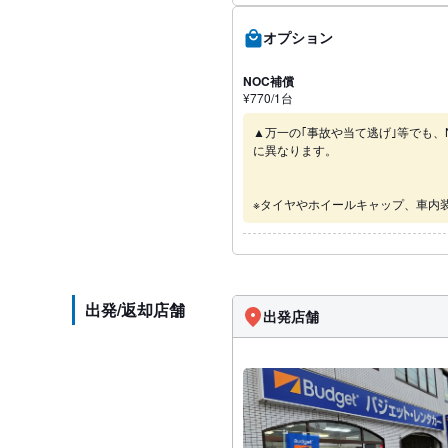
オプション
NOC補償
¥
770
/1
台
▲万一の｢事故や当て逃げ｣等でも、
に異なります。
※タイヤやホイールキャップ、車内
出発/返却店舗
出発店舗