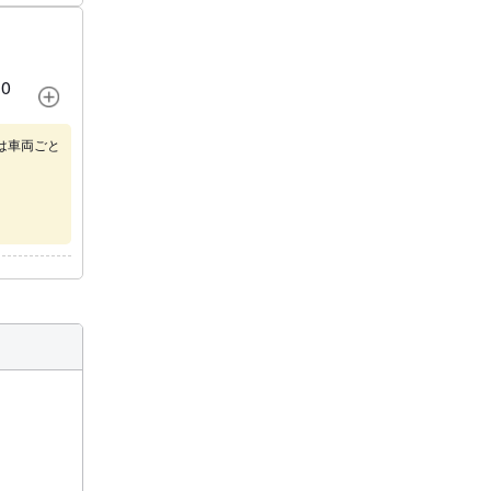
0
は車両ごと