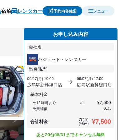
宿泊
レンタカー
予約内容確認
メニュー
お申し込み内容
会社名
バジェット・レンタカー
出発/返却
09/07(月) 10:00
09/07(月) 17:00
広島駅新幹線口店
広島駅新幹線口店
基本料金
¥
7,500
- 〜12時間まで
×1
- 免責補償
込み
7時間
¥7,500
合計料金
(税込)
あと20台
08/31までキャンセル無料