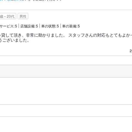
8歳～20代
男性
サービス:
5
店舗設備:
5
車の状態:
5
車の装備:
5
を貸して頂き、非常に助かりました。 スタッフさんの対応もとてもよか
うございました。
2