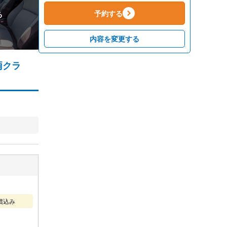
予約する
る
内容を変更する
両クラ
償込み