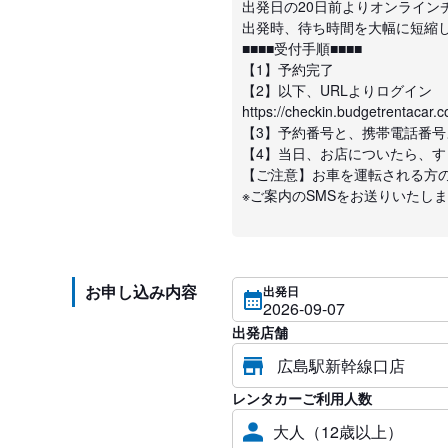
出発日の20日前よりオンライン
出発時、待ち時間を大幅に短縮
■■■■受付手順■■■■
【1】予約完了
【2】以下、URLよりログイン
https://checkin.budgetrentacar.co
【3】予約番号と、携帯電話番
【4】当日、お店についたら、
【ご注意】お車を運転される方
※ご案内のSMSをお送りいたし
お申し込み内容
出発日
出発店舗
レンタカーご利用人数
大人（12歳以上）