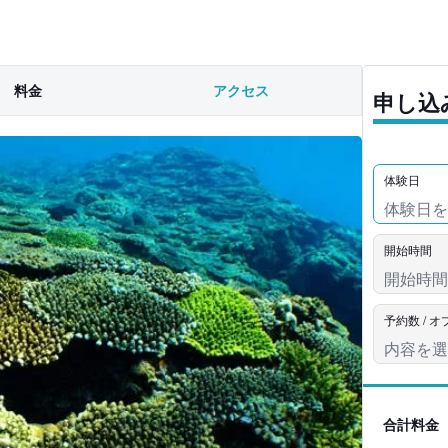
料金
アクセス
申し込
体験日
開始時間
予約数 / 
合計料金