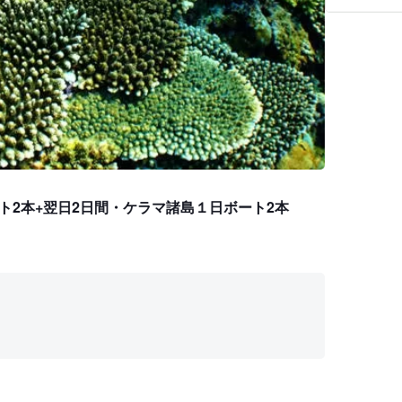
ト2本+翌日2日間・ケラマ諸島１日ボート2本