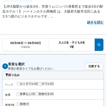
【JR大阪駅から徒歩3分。空港リムジンバス発着所まで徒歩2分の駅
近ホテル！】 ハートンホテル西梅田 は、大阪府大阪市北区にある
3.5つ星のビジネスホテルです。
続きを読む
【アクセス・周辺スポット】
ハートンホテル西梅田 までのアクセスは、JR「大阪駅」桜橋口から
徒歩3分です。大阪メトロ四つ橋線「西梅田駅」や阪神「大阪梅田
駅」も徒歩3分。空港バスが発着するハービス大阪から徒歩2分で到
大人2名・子ども0名
09月08日 〜 09月09日
着します。
1室
(1泊2日)
ホテルは大阪駅桜橋口のレストラン街「梅三小路」を通り抜けた先
にあります。伊丹空港からハービス大阪は空港リムジンバスで約35
分。関西国際空港は約65分と、ビジネス・観光に便利な好立地で
客室を選択
す。
1
比較する
希望の客室タイプをお選びください
絞り込み
【お食事、レストラン】
朝食はビュッフェ形式です（有料）。館内に2 つのレストランがあ
セミダブル
(4)
ダブル
(3)
ベッド
ります。
食事なし
(3)
朝食付き
(4)
食事
【館内施設・サービス】
客室数は全 471 室。インターネットは無料 WiFiが利用可能です。全
禁煙
(7)
禁煙/喫
室にシモンズ社製ベッドを完備。施設は会議室のほか、PCコーナー