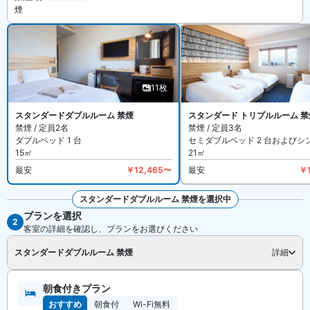
煙
やコインランドリーがあります。
11枚
スタンダードダブルルーム 禁煙
スタンダード トリプルルーム 禁
禁煙 / 定員2名
禁煙 / 定員3名
ダブルベッド 1 台
セミダブルベッド 2 台およびシ
15㎡
21㎡
最安
￥12,465〜
最安
￥
スタンダードダブルルーム 禁煙を選択中
プランを選択
全11枚を見る
2
客室の詳細を確認し、プランをお選びください
スタンダードダブルルーム 禁煙
詳細
朝食付きプラン
おすすめ
朝食付
Wi-Fi無料