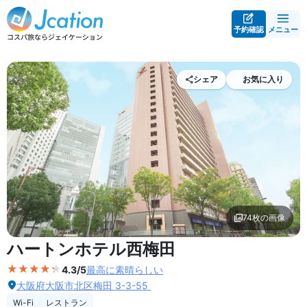
予約確認
メニュー
シェア
お気に入り
74枚の画像
外観の写真を拡大表示
ハートンホテル西梅田
4.3/5
最高に素晴らしい
大阪府大阪市北区梅田 3-3-55
Wi-Fi
レストラン