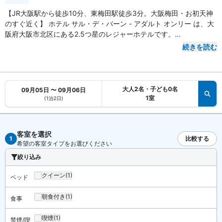
【JR大阪駅から徒歩10分、東梅田駅徒歩3分。大阪梅田・お初天神
のすぐ近く】 ホテル サル・デ・バーン - アダルト オンリー は、大
阪府大阪市北区にある2.5つ星のレジャーホテルです。
続きを読む
【アクセス・周辺スポット】
ホテル サル・デ・バーン - アダルト オンリー までのアクセスは、
大阪メトロ谷町線「東梅田駅」6番出口やJR東西線「北新地駅」東
改札口から徒歩3分です。JR「大阪駅」から徒歩約10分で到着しま
大人2名・子ども0名
09月05日 〜 09月06日
す。
1室
(1泊2日)
曽根埼お初天神通りのお初天神はホテルから徒歩約2分。新御堂筋す
ぐ近くのレジャーホテルです。各線梅田駅に接続する地下街・
Whityうめだの泉の広場は徒歩約5分。大阪梅田の繁華街が徒歩圏内
客室を選択
の好立地です。
1
比較する
希望の客室タイプをお選びください
絞り込み
【お食事、レストラン】
24時間対応のルームサービスをご利用いただけます。
クイーン
(1)
ベッド
【館内施設・サービス】
朝食付き
(1)
食事
客室数は全 21 室。インターネットは無料 WiFiが利用可能です。全
室大画面TVとVODを完備。
喫煙
(1)
禁煙/喫
ホテル サル・デ・バーン はレジャーホテルです。18歳以上のお客