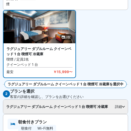
煙
様のみご利用いただけます。
2枚
ラグジュアリー ダブルルーム クイーンベ
ッド 1 台 喫煙可 冷蔵庫
喫煙 / 定員2名
クイーンベッド 1 台
最安
￥15,999〜
ラグジュアリー ダブルルーム クイーンベッド 1 台 喫煙可 冷蔵庫を選択中
プランを選択
全2枚を見る
2
客室の詳細を確認し、プランをお選びください
ラグジュアリー ダブルルーム クイーンベッド 1 台 喫煙可 冷蔵庫
詳細
朝食付きプラン
朝食付
Wi-Fi無料