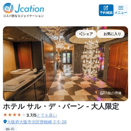
予約確認
メニュー
シェア
お気に入り
51枚の画像
外観の写真を拡大表示
ホテル サル・デ・バーン - 大人限定
3.7/5
とても良い
大阪府大阪市北区曽根崎 2-5-26
Wi-Fi