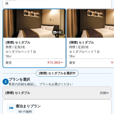
煙
【館内施設・サービス】
客室数は全 85 室。インターネットは無料 WiFi 、有線LAN が利用
可能です。全室個室空調、プラズマクラスター空気清浄機、ズボン
プレッサー完備。施設はコインランドリーがあります。
和歌山アーバンホテル は禁煙ルームと喫煙できるお部屋がありま
す。詳細は各宿泊プランをご確認ください。
4枚
[禁煙] セミダブル
[喫煙] セミダブル
禁煙 / 定員2名
喫煙 / 定員2名
セミダブルベッド 1 台
セミダブルベッド 1 台
16㎡
16㎡
最安
￥11,363〜
最安
￥
[禁煙] セミダブルを選択中
プランを選択
全4枚を見る
2
客室の詳細を確認し、プランをお選びください
[禁煙] セミダブル
詳細
素泊まりプラン
Wi-Fi無料