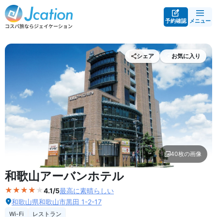
予約確認
メニュー
シェア
お気に入り
40枚の画像
外観の写真を拡大表示
和歌山アーバンホテル
4.1/5
最高に素晴らしい
和歌山県和歌山市黒田 1-2-17
Wi-Fi
レストラン