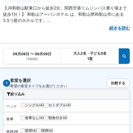
【JR和歌山駅東口から徒歩2分。関西空港リムジンバス乗り場まで
徒歩1分！】 和歌山アーバンホテル は、和歌山県和歌山市にある
3.5つ星のホテルです。
続きを読む
【アクセス・周辺スポット】
和歌山アーバンホテル までのアクセスは、JR阪和線・和歌山線・紀
勢本線「和歌山駅」東口から徒歩2分です。ホテルから徒歩1分のバ
ス停から関西国際空港まで約40分の空港リムジンバスが運行してい
大人2名・子ども0名
09月08日 〜 09月09日
ます。
1室
(1泊2日)
阪和自動車道「和歌山IC」は車で約10分。国道26号線、42号線、
24号線のご利用で大阪や南紀、奈良方面もアクセス良好です。
JR「天王寺駅」から和歌山駅は特急で約40分と、出張や観光に便利
客室を選択
な好立地です。
1
比較する
希望の客室タイプをお選びください
絞り込み
【駐車場】
あり（有料・要事前予約。ホテルまでお電話にてお問い
合わせください）
シングル
(4)
セミダブル
(4)
ベッド
【お食事、レストラン】
食事なし
(4)
朝食付き
(4)
食事
朝食は無料です。館内にレストランがあります。共用エリアのウェ
ルカムコーヒーサービスもご利用いただけます。
禁煙
(4)
喫煙
(4)
禁煙/喫