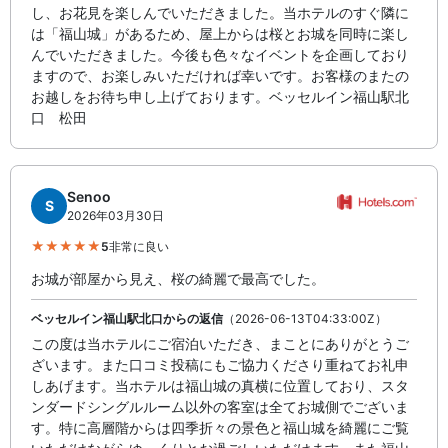
し、お花見を楽しんでいただきました。当ホテルのすぐ隣に
は「福山城」があるため、屋上からは桜とお城を同時に楽し
んでいただきました。今後も色々なイベントを企画しており
ますので、お楽しみいただければ幸いです。お客様のまたの
お越しをお待ち申し上げております。ベッセルイン福山駅北
口 松田
Senoo
S
2026年03月30日
5
非常に良い
お城が部屋から見え、桜の綺麗で最高でした。
ベッセルイン福山駅北口からの返信
（2026-06-13T04:33:00Z）
この度は当ホテルにご宿泊いただき、まことにありがとうご
ざいます。また口コミ投稿にもご協力くださり重ねてお礼申
しあげます。当ホテルは福山城の真横に位置しており、スタ
ンダードシングルルーム以外の客室は全てお城側でございま
す。特に高層階からは四季折々の景色と福山城を綺麗にご覧