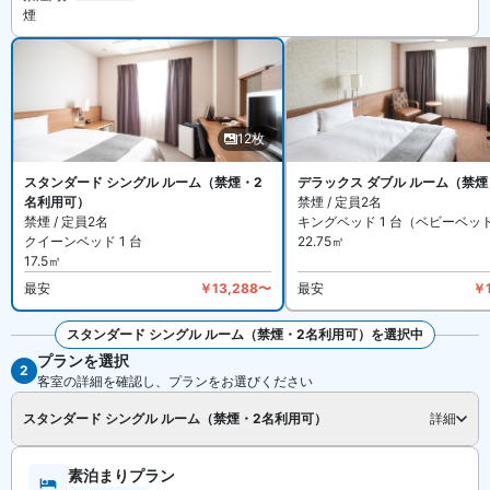
煙
客室数は全 117 室。インターネットは無料 WiFi 、有線LANをご利
用いただけます。
ベッセルイン福山駅北口 は禁煙ルームと喫煙できるお部屋がありま
す。詳細は各宿泊プランをご確認ください。
12枚
スタンダード シングル ルーム（禁煙・2
デラックス ダブル ルーム（禁煙
名利用可）
禁煙 / 定員2名
禁煙 / 定員2名
キングベッド 1 台（ベビーベッ
クイーンベッド 1 台
22.75㎡
17.5㎡
最安
￥13,288〜
最安
￥
スタンダード シングル ルーム（禁煙・2名利用可）を選択中
プランを選択
全12枚を見る
2
客室の詳細を確認し、プランをお選びください
スタンダード シングル ルーム（禁煙・2名利用可）
詳細
素泊まりプラン