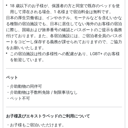
18 歳以下のお子様が、保護者の方と同室で既存のベッドを使
用して滞在される場合、1 名様まで宿泊料金は無料です。
日本の厚生労働省は、インやホテル、モーテルなどを含むいかな
る種類の宿泊施設でも、日本に​居住してない海外のお客様の宿泊
に際し、国籍および旅券番号の確認とパスポートのご提示を義務
付け​ております。また、各宿泊施設には、ご宿泊者全員のパスポ
ートをコピーし保存する義務が課せられておりますの​で、ご協力
をお願いいたします。
この宿泊施設は性の多様性への配慮があり、LGBT+ のお客様
を歓迎しています。
ペット
・介助動物の同伴可
・介助動物は手数料免除 / 制限事項なし
・ペット不可
お子様及びエキストラベッドのご利用について
・お子様もご宿泊いただけます。