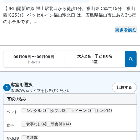
【JR山陽新幹線 福山駅北口から徒歩1分。福山東IC車で15分、福山
西IC25分】 ベッセルイン福山駅北口 は、広島県福山市にある3つ星
のホテルです。
続きを読む
【アクセス・周辺スポット】
ベッセルイン福山駅北口 までのアクセスは、JR山陽本線、山陽新幹
線「福山駅」北口から徒歩1分です。JR「新大阪駅」から福山駅は
新幹線で約70分。JR「岡山駅」から新幹線ご利用の場合、約16分で
大人2名・子ども0名
09月08日 〜 09月09日
到着します。
1室
(1泊2日)
山陽自動車道「福山東IC」は車で約15分。「福山西IC」は約25分で
す。福山ゆかりの福山城はホテルから徒歩1分。尾道市内やしまなみ
海道まで車で約40分と、ビジネス・観光に便利な好立地です。
客室を選択
1
比較する
希望の客室タイプをお選びください
【駐車場】
あり（有料・115台分）
絞り込み
【お食事、レストラン】
シングル
(2)
ダブル
(2)
クイーン
(2)
キング
(4)
ベッド
朝食は有料です。館内に朝食会場があります。最寄りのコンビニは
徒歩2分です。共用エリアの電子レンジやウェルカムドリンクサービ
食事なし
(4)
朝食付き
(4)
食事
スもご利用いただけます。
禁煙
(8)
禁煙/喫
【館内施設・サービス】