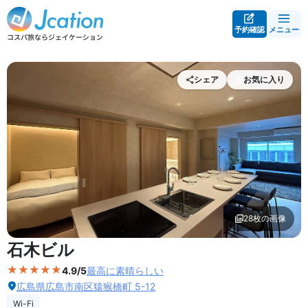
予約確認
メニュー
シェア
お気に入り
28枚の画像
外観の写真を拡大表示
石木ビル
4.9/5
最高に素晴らしい
広島県広島市南区猿猴橋町 5-12
Wi-Fi