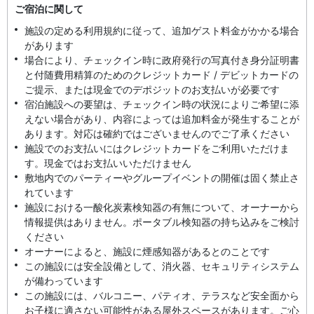
ご宿泊に関して
施設の定める利用規約に従って、追加ゲスト料金がかかる場合
があります
場合により、チェックイン時に政府発行の写真付き身分証明書
と付随費用精算のためのクレジットカード / デビットカードの
ご提示、または現金でのデポジットのお支払いが必要です
宿泊施設への要望は、チェックイン時の状況によりご希望に添
えない場合があり、内容によっては追加料金が発生することが
あります。対応は確約ではございませんのでご了承ください
施設でのお支払いにはクレジットカードをご利用いただけま
す。現金ではお支払いいただけません
敷地内でのパーティーやグループイベントの開催は固く禁止さ
れています
施設における一酸化炭素検知器の有無について、オーナーから
情報提供はありません。ポータブル検知器の持ち込みをご検討
ください
オーナーによると、施設に煙感知器があるとのことです
この施設には安全設備として、消火器、セキュリティシステム
が備わっています
この施設には、バルコニー、パティオ、テラスなど安全面から
お子様に適さない可能性がある屋外スペースがあります。ご心