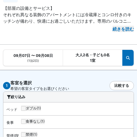
【部屋の設備とサービス】
それぞれ異なる装飾のアパートメントには冷蔵庫とコンロ付きのキ
ッチンが備わり、快適にお過ごしいただけます。専用のバルコニー
またはパティオがあります。WiFi (無料)をご利用いただけます。シ
続きを読む
ャワー付き浴槽があるバスルームには、深めの浴槽とバスアメニテ
ィ (無料)が備わっています。
大人2名・子ども0名
09月07日 〜 09月08日
1室
(1泊2日)
客室を選択
1
比較する
希望の客室タイプをお選びください
絞り込み
ダブル
(1)
ベッド
食事なし
(1)
食事
禁煙
(1)
禁煙/喫