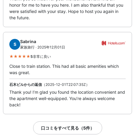
honor for me to have you here. I am also thankful that you
were satisfied with your stay. Hope to host you again in
the future.
Sabrina
S
家族旅行 · 2025年12月01日
5
非常に良い
Close to train station. This had all basic amenities which
was great.
石木ビルからの返信
（2025-12-01T22:07:35Z）
Thank you! I’m glad you found the location convenient and
the apartment well-equipped. You’re always welcome
back!
口コミをすべて見る（5件）