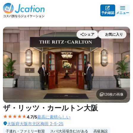
予約確認
メニュー
シェア
お気に入り
126枚の画像
外観の写真を拡大表示
ザ・リッツ・カールトン大阪
4.7/5
最高に素晴らしい
大阪府大阪市北区梅田 2-5-25
子連れ・ファミリー歓迎
スパ(大浴場含む)がある
高級施設