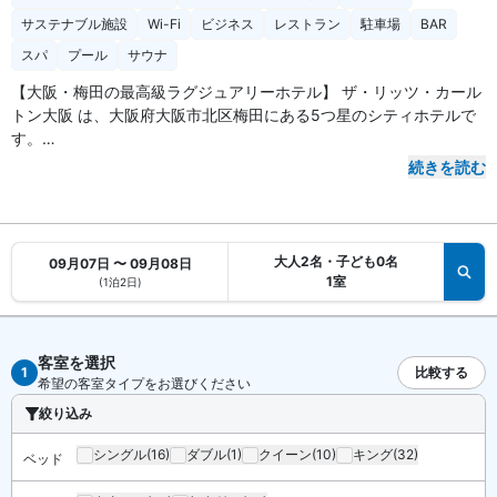
サステナブル施設
Wi-Fi
ビジネス
レストラン
駐車場
BAR
スパ
プール
サウナ
【大阪・梅田の最高級ラグジュアリーホテル】 ザ・リッツ・カール
トン大阪 は、大阪府大阪市北区梅田にある5つ星のシティホテルで
す。
続きを読む
【アクセス・周辺スポット】
ザ・リッツ・カールトン大阪 までのアクセスは、地下鉄四つ橋線
「西梅田駅」北改札口から徒歩5分、JR「大阪駅」桜橋出口から徒
歩7分です。伊丹空港からリムジンバスで約26分、関西空港から約
大人2名・子ども0名
09月07日 〜 09月08日
60分で到着します。
1室
(1泊2日)
阪神高速「出入橋出口」は約3分、「梅田出入口」は約5分。ホテル
は梅田の一等地。緑の庭園に囲まれた抜群のロケーションです。
客室を選択
【駐車場】
有料
1
比較する
希望の客室タイプをお選びください
絞り込み
【お食事、レストラン】
朝食はビュッフェ形式です（有料）。館内には4軒のレストラン、2
シングル
(16)
ダブル
(1)
クイーン
(10)
キング
(32)
ベッド
軒のバーラウンジ、カフェがあります。24時間対応のルームサービ
スも利用可能です。