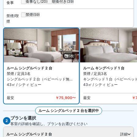
食事なし
(20)
朝食付き
(39)
食事
【館内施設・サービス】
禁煙
(59)
禁煙/喫
客室数は全 291 室。インターネットは無料 WiFi、有線インターネッ
煙
トを備えています。施設は会議室・宴会場のほか、屋内プールやジ
ャグジー・サウナ、個室トリートメントルームを備えたスパ・フィ
ットネス施設や、ビジネスセンター、クラブラウンジがあります。
ザ・リッツ・カールトン大阪 は禁煙ルームと喫煙できるお部屋があ
ります。詳細は各宿泊プランをご確認ください。
5枚
ルーム シングルベッド 2 台
ルーム キングベッド 1 台
禁煙 / 定員3名
禁煙 / 定員3名
シングルベッド 2 台（ベビーベッド無料）
キングベッド 1 台（ベビーベッ
43㎡ / シティ ビュー
43㎡ / シティ ビュー
最安
￥75,900〜
最安
￥7
ルーム シングルベッド 2 台を選択中
プランを選択
全5枚を見る
2
客室の詳細を確認し、プランをお選びください
ルーム シングルベッド 2 台
詳細