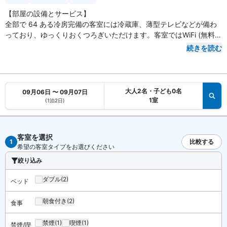
【部屋の設備とサービス】
全部で 64 ある冷房完備の客室には冷蔵庫、薄型テレビなどが備わ
っており、ゆっくりおくつろぎいただけます。客室ではWiFi (無料)
をご利用いただけます。シャワー付き浴槽のある専用バスルームに
続きを読む
は、バスアメニティ (無料)、ビデが備わっています。電話の他に、
デスクやコーヒー / ティーメーカーもご利用いただけます。
大人2名・子ども0名
09月06日 〜 09月07日
1室
(1泊2日)
客室を選択
1
比較する
希望の客室タイプをお選びください
絞り込み
ダブル
(2)
ベッド
朝食付き
(2)
食事
禁煙
(1)
喫煙
(1)
禁煙/喫