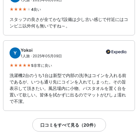
4
良い
スタッフの良さが全てかな?設備は少し古い感じで付近にはコ
ンビニ以外何も無いですね～。
Yokoi
Y
1人旅 · 2025年05月09日
5
非常に良い
洗濯機2台のうち1台は新型で内部の洗浄はコインを入れる前
であるが、いつも通り先にコインを入れてしまった。その旨
表示して頂きたい。風呂場内に小物、バスタオルを置く台を
置いて欲しい。皆体を拭かずに出るのでマットがびしょ濡れ
で不潔。
口コミをすべて見る（20件）