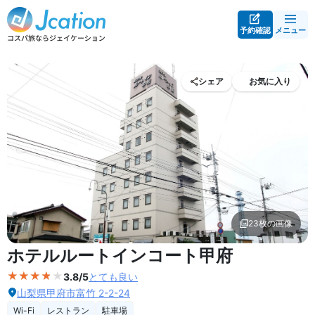
予約確認
メニュー
シェア
お気に入り
23枚の画像
外観の写真を拡大表示
ホテルルートインコート甲府
3.8/5
とても良い
山梨県甲府市富竹 2-2-24
Wi-Fi
レストラン
駐車場