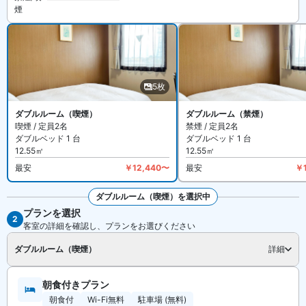
煙
5枚
ダブルルーム（喫煙）
ダブルルーム（禁煙）
喫煙 / 定員2名
禁煙 / 定員2名
ダブルベッド 1 台
ダブルベッド 1 台
12.55㎡
12.55㎡
最安
￥12,440〜
最安
￥
ダブルルーム（喫煙）を選択中
プランを選択
全5枚を見る
2
客室の詳細を確認し、プランをお選びください
ダブルルーム（喫煙）
詳細
朝食付きプラン
朝食付
Wi-Fi無料
駐車場 (無料)