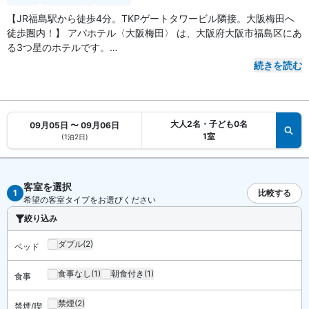
【JR福島駅から徒歩4分。TKPゲートタワービル隣接。大阪梅田へ
徒歩圏内！】 アパホテル〈大阪梅田〉 は、大阪府大阪市福島区にあ
る3つ星のホテルです。
続きを読む
【アクセス・周辺スポット】
アパホテル〈大阪梅田〉 までのアクセスは、JR大阪環状線「福島
駅」から徒歩4分です。大阪メトロ四つ橋線「西梅田駅」地下街6-2
番出口は徒歩2分。御堂筋線「梅田駅」中央改札口8番出口は徒歩13
大人2名・子ども0名
09月05日 〜 09月06日
分で到着します。
1室
(1泊2日)
JR「大阪駅」から福島駅は大阪環状線で1駅2分。USJ最寄りのJRゆ
め咲線「ユニバーサルシティ駅」まで約10分の直通電車も運行して
います。大阪梅田エリアが徒歩圏内の、ビジネス・観光に便利な好
客室を選択
立地です。
1
比較する
希望の客室タイプをお選びください
絞り込み
【お食事、レストラン】
館内にレストラン、カフェがあります。最寄りのコンビニは徒歩1分
ダブル
(2)
ベッド
です。
食事なし
(1)
朝食付き
(1)
食事
【館内施設・サービス】
客室数は全 161 室。インターネットは無料 WiFi 、有線LAN が利用
禁煙
(2)
禁煙/喫
可能です。施設はコインランドリーがあります。