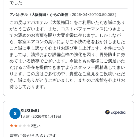
でした
アパホテル〈大阪梅田〉からの返信
（2026-04-20T00:50:05Z）
この度はアパホテル〈大阪梅田〉をご利用いただき誠にあり
がとうございます。また、コストパフォーマンスにつきまし
てお褒めのお言葉を賜り大変光栄に存じます。しかしなが
ら、客室エアコンの臭いによりご不快の念をおかけしました
こと誠に申し訳なく心よりお詫び申し上げます。本件につき
ましては、清掃および設備点検の強化を図り、再発防止に努
めてまいる所存でございます。今後ともお客様にご満足いた
だけるご滞在を提供できますようスタッフ一同精進してまい
ります。この度はご多忙の中、貴重なご意見をご投稿いただ
き、誠にありがとうございました。またのご来館を心よりお
待ちしております。
SUSUMU
S
1人旅 · 2026年04月19日
2
悪い
電車に音がうるさいです。