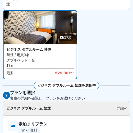
煙
アパホテル〈大阪梅田〉 は全室禁煙です。館外に指定の喫煙スペー
スがあります。
37枚
ビジネス ダブルルーム 禁煙
禁煙 / 定員3名
ダブルベッド 1 台
11㎡
最安
￥29,001〜
ビジネス ダブルルーム 禁煙を選択中
プランを選択
全37枚を見る
2
客室の詳細を確認し、プランをお選びください
ビジネス ダブルルーム 禁煙
詳細
素泊まりプラン
Wi-Fi無料