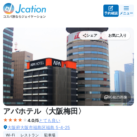
予約確認
メニュー
シェア
お気に入り
90枚の画像
外観の写真を拡大表示
アパホテル〈大阪梅田〉
4.0/5
とても良い
大阪府大阪市福島区福島 5-4-25
Wi-Fi
レストラン
駐車場