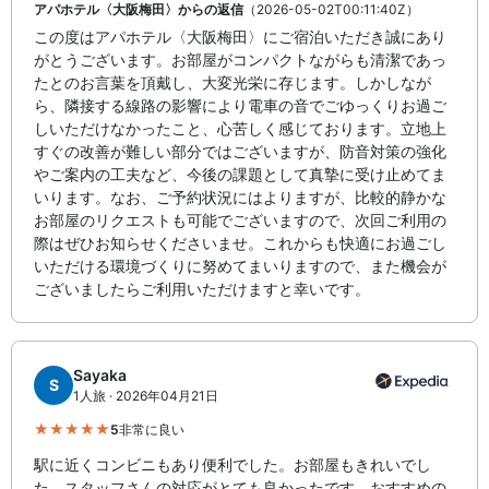
アパホテル〈大阪梅田〉からの返信
（2026-05-02T00:11:40Z）
この度はアパホテル〈大阪梅田〉にご宿泊いただき誠にあり
がとうございます。お部屋がコンパクトながらも清潔であっ
たとのお言葉を頂戴し、大変光栄に存じます。しかしなが
ら、隣接する線路の影響により電車の音でごゆっくりお過ご
しいただけなかったこと、心苦しく感じております。立地上
すぐの改善が難しい部分ではございますが、防音対策の強化
やご案内の工夫など、今後の課題として真摯に受け止めてま
いります。なお、ご予約状況にはよりますが、比較的静かな
お部屋のリクエストも可能でございますので、次回ご利用の
際はぜひお知らせくださいませ。これからも快適にお過ごし
いただける環境づくりに努めてまいりますので、また機会が
ございましたらご利用いただけますと幸いです。
Sayaka
S
1人旅 · 2026年04月21日
5
非常に良い
駅に近くコンビニもあり便利でした。お部屋もきれいでし
た。スタッフさんの対応がとても良かったです。おすすめの