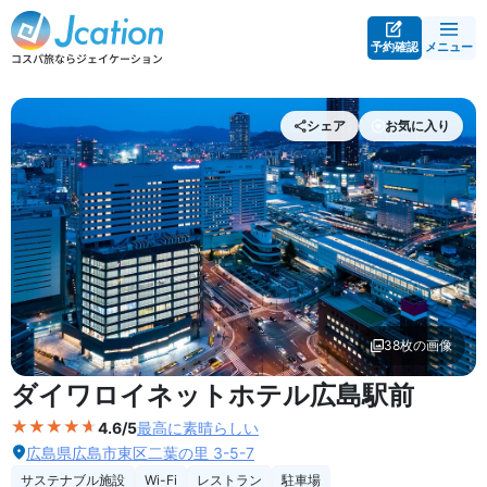
予約確認
メニュー
シェア
お気に入り
38枚の画像
外観の写真を拡大表示
ダイワロイネットホテル広島駅前
4.6/5
最高に素晴らしい
広島県広島市東区二葉の里 3-5-7
サステナブル施設
Wi-Fi
レストラン
駐車場