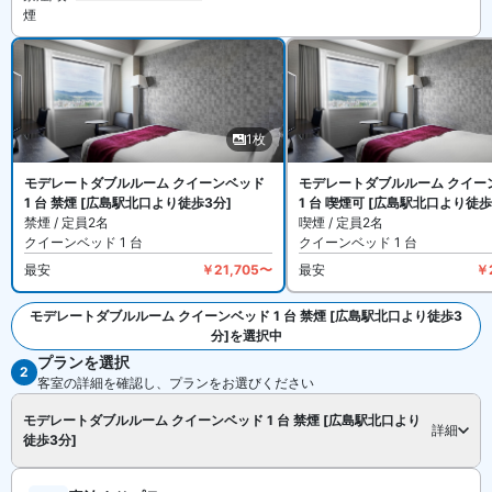
煙
【駐車場】
あり（有料）
【お食事、レストラン】
朝食はビュッフェ形式です（有料）。館内にレストランがありま
す。
1枚
【館内施設・サービス】
客室数は全197室。禁煙ルームと喫煙できるお部屋があります。詳
モデレートダブルルーム クイーンベッド
モデレートダブルルーム クイー
1 台 禁煙 [広島駅北口より徒歩3分]
1 台 喫煙可 [広島駅北口より徒歩
細は各宿泊プランをご確認ください。インターネットは無料のW-iFi
禁煙 / 定員2名
喫煙 / 定員2名
が利用できます。
クイーンベッド 1 台
クイーンベッド 1 台
館内には喫煙スペース、ランドリー設備があります。
最安
￥21,705〜
最安
￥
モデレートダブルルーム クイーンベッド 1 台 禁煙 [広島駅北口より徒歩3
分]を選択中
プランを選択
全1枚を見る
2
客室の詳細を確認し、プランをお選びください
モデレートダブルルーム クイーンベッド 1 台 禁煙 [広島駅北口より
詳細
徒歩3分]