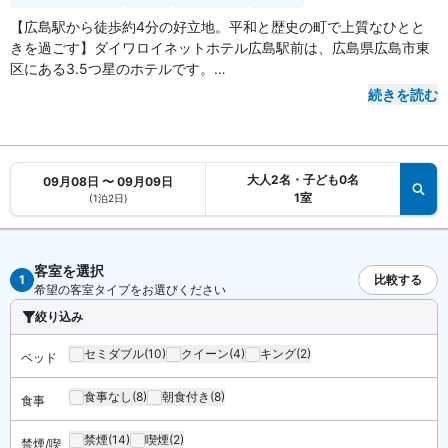
【広島駅から徒歩約4分の好立地。平和と歴史の町で上質なひとと
きを過ごす】ダイワロイネットホテル広島駅前は、広島県広島市東
区にある3.5つ星のホテルです。
続きを読む
【アクセス・周辺スポット】
ダイワロイネットホテル広島駅前は、JR「広島」駅より徒歩約4
分。
田植えや桜、茶摘みなどユニークな「まつり」イベントが盛りだく
大人2名・子ども0名
09月08日 〜 09月09日
さん。自然豊かな庭園で、現代の街並みの中の憩いの場として親し
1室
(1泊2日)
まれている縮景園は、徒歩約10分。
国内外からたくさんの人が訪れる世界遺産。時代を越えて、恒久平
和の大切さを世界中へ発信し続けている原爆ドームは、車で約11
客室を選択
分。
1
比較する
希望の客室タイプをお選びください
世界中から集まる平和への想いをこめて、専用の折り紙で折ったお
絞り込み
りづるを投入するおりづるの壁や、木で作られた7つのオブジェを設
置された台の中心に置いて、音と映像で体験できる美しい花火の世
セミダブル
(10)
クイーン
(4)
キング
(2)
ベッド
界観。ウッドデッキの展望スペースからは、晴れていれば宮島の弥
山まで一望できるおりづるタワーは、車で約12分。
食事なし
(8)
朝食付き
(8)
食事
最寄りのコンビニは、ホテルから徒歩約6分。周辺スポットへ好ア
クセスです。
禁煙
(14)
喫煙
(2)
禁煙/喫