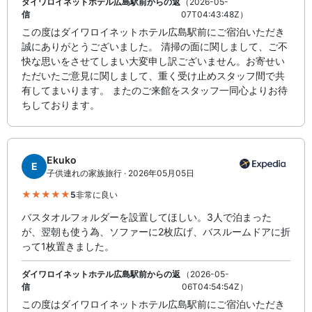
ダイワロイネットホテル広島駅前からの返
（2026-05-
信
07T04:43:48Z）
この度はダイワロイネットホテル広島駅前にご宿泊いただき
誠にありがとうございました。 清掃の面に関しまして、ご不
快な思いをさせてしまい大変申し訳ございません。お寄せい
ただいたご意見に関しまして、重く受け止めスタッフ間で共
有してまいります。 またのご来館をスタッフ一同心よりお待
ちしております。
Ekuko
E
子供連れの家族旅行 · 2026年05月05日
5
非常に良い
バスタオルフォルダーを設置してほしい。3人で泊まった
が、翌朝も使う為、ソファーに2枚広げ、バスルームドアに折
って1枚置きました。
ダイワロイネットホテル広島駅前からの返
（2026-05-
信
06T04:54:54Z）
この度はダイワロイネットホテル広島駅前にご宿泊いただき