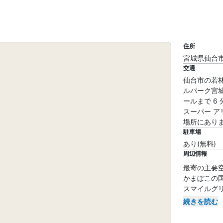
住所
宮城県仙台市
交通
仙台市の若
ルパーク宮城
ールまで 6
スーパー アリ
場所にあり
駐車場
あり(無料)
周辺情報
最寄の主要空港 :
かまぼこの国 笹
スマイルグリコパ
続きを読む