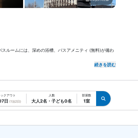
 ホテルルートイン仙台東
メイン イメージ1 | ホテルル
るバスルームには、深めの浴槽、バスアメニティ (無料)が備わ
続きを読む
ェックアウト
人数
部屋数
07日
大人2名・子ども0名
1室
(1泊2日)