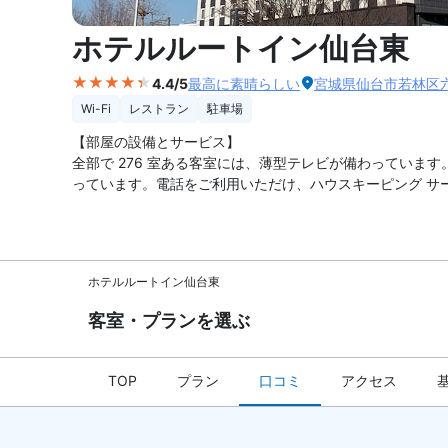
外観の写
ホテルルートイン仙台東
4.4/5
最高に素晴らしい
宮城県仙台市若林区六
Wi-Fi
レストラン
駐車場
【部屋の設備とサービス】
全部で 276 室ある客室には、薄型テレビが備わっています
っています。電話をご利用いただけ、ハウスキーピング サ
ホテルルートイン仙台東
客室・プランを選ぶ
TOP
プラン
口コミ
アクセス