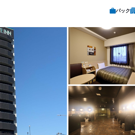
パック
客室1 |