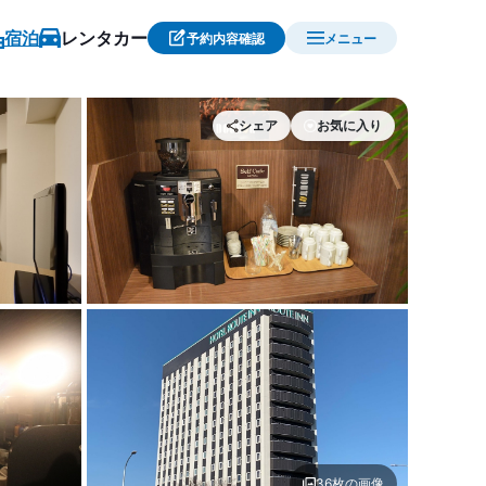
宿泊
レンタカー
予約内容確認
メニュー
シェア
お気に入り
 ホテルルートイン仙台東
コーヒー サービス1 | ホテル
36枚の画像