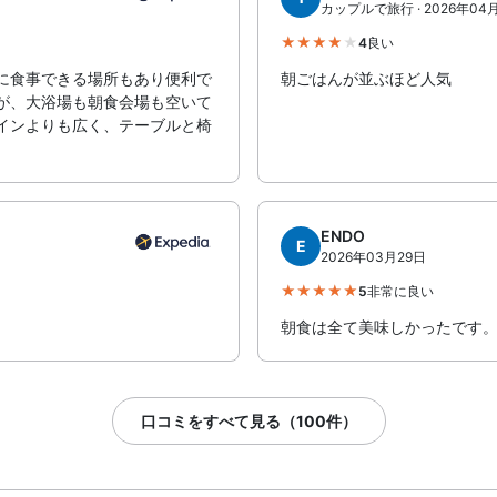
カップルで旅行 · 2026年04
4
良い
に食事できる場所もあり便利で
朝ごはんが並ぶほど人気
が、大浴場も朝食会場も空いて
インよりも広く、テーブルと椅
ENDO
E
2026年03月29日
5
非常に良い
朝食は全て美味しかったです
口コミをすべて見る（100件）