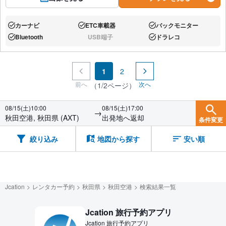
カーナビ
ETC車載器
バックモニター
あり:
あり:
あり:
Bluetooth
USB端子
ドラレコ
あり:
なし:
あり:
1
2
前へ
次へ
（1/2ページ）
08/15(土)10:00
08/15(土)17:00
→
秋田空港, 秋田県 (AXT)
出発地へ返却
条件変更
絞り込み
地図から探す
安い順
Jcation
レンタカー予約
秋田県
秋田空港
検索結果一覧
Jcation 旅行予約アプリ
Jcation 旅行予約アプリ