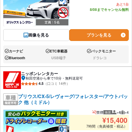
あと1台
8/08までキャンセル無料
画像を見る
プランを見る
カーナビ
ETC車載器
バックモニター
あり:
あり:
あり:
Bluetooth
USB端子
ドラレコ
あり:
なし:
なし:
ニッポンレンタカー
秋田空港から車で10分・無料送迎可
4.5
（口コミ 14件）
プリウス/CX-5/レヴォーグ/フォレスター/アウトバッ
ク 他（ミドル）
禁煙
×4
×4
推奨
推奨人数
推奨
¥
15,400
7時間（免責補償・税込）