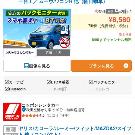
一台！／ ムーヴ/ワゴンR 他（軽自動車）
禁煙
×2
×2
推奨
推奨人数
推奨
¥
8,580
7時間（免責補償・税込）
あと4台
8/08までキャンセル無料
画像を見る
プランを見る
カーナビ
ETC車載器
バックモニター
あり:
あり:
あり:
Bluetooth
USB端子
ドラレコ
あり:
なし:
なし:
ニッポンレンタカー
秋田空港から車で10分・無料送迎可
4.5
（口コミ 14件）
ヤリス/カローラ/ルーミー/フィット/MAZDA2/スイフ
ト 他（コンパクト）