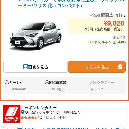
ーミー/ヤリス 他（コンパクト）
禁煙
×4
×2
推奨
推奨人数
推奨
¥
9,020
7時間（免責補償・税込）
あと7台
8/08までキャンセル無料
画像を見る
プランを見る
カーナビ
ETC車載器
バックモニター
あり:
あり:
なし:
Bluetooth
USB端子
ドラレコ
なし:
なし:
なし:
ニッポンレンタカー
秋田空港から車で10分・無料送迎可
4.5
（口コミ 14件）