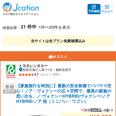
予約確認
メニュー
レンタカー検索・比較
レンタカー検索結果
21 件中
1件〜20件を表示
検索結果：
当サイトは全プラン免責補償込み
オススメ
トヨタレンタカー
秋田空港から車で1分・無料送迎可
4.7
（口コミ 15件）
【家族旅行を特別に】最新の安全装備でパパママ安
心！ノア・ヴォクシーの広々空間で、最高の家族の
思い出を。／ ヴォクシーHYBRID/ヴォクシー/ノア
HYBRID/ノア 他（ミニバン・ワゴン）
禁煙
×6
×3
推奨
推奨人数
推奨