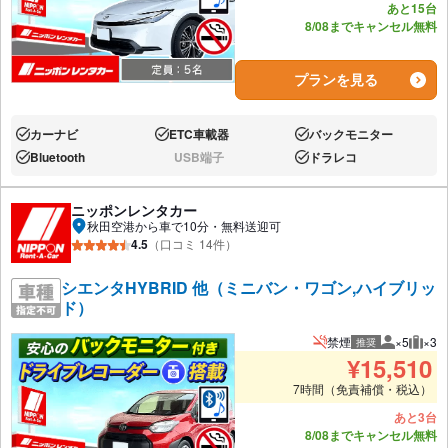
あと15台
8/08までキャンセル無料
プランを見る
カーナビ
ETC車載器
バックモニター
あり:
あり:
あり:
Bluetooth
USB端子
ドラレコ
あり:
なし:
あり:
ニッポンレンタカー
秋田空港から車で10分・無料送迎可
4.5
（口コミ 14件）
シエンタHYBRID 他（ミニバン・ワゴン,ハイブリッ
ド）
禁煙
×5
×3
推奨
推奨人数
推奨
¥
15,510
7時間（免責補償・税込）
あと3台
8/08までキャンセル無料