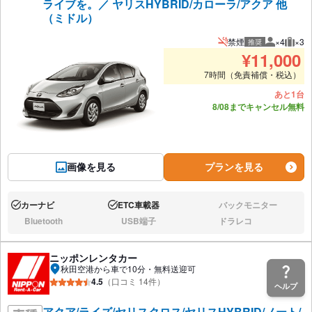
ライブを。／ ヤリスHYBRID/カローラ/アクア 他
（ミドル）
禁煙
×4
×3
推奨
推奨人数
推奨
¥
11,000
7時間（免責補償・税込）
あと1台
8/08までキャンセル無料
画像を見る
プランを見る
カーナビ
ETC車載器
バックモニター
あり:
あり:
なし:
Bluetooth
USB端子
ドラレコ
なし:
なし:
なし:
ニッポンレンタカー
秋田空港から車で10分・無料送迎可
4.5
（口コミ 14件）
ヘルプ
アクア/ライズ/ヤリスクロス/ヤリスHYBRID/ノート/