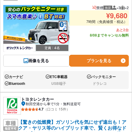
禁煙
×3
×2
推奨
推奨人数
推奨
¥
9,680
7時間（免責補償・税込）
あと2台
8/08までキャンセル無料
画像を見る
プランを見る
カーナビ
ETC車載器
バックモニター
あり:
あり:
あり:
Bluetooth
USB端子
ドラレコ
あり:
なし:
なし:
トヨタレンタカー
秋田空港から車で1分・無料送迎可
4.7
（口コミ 15件）
【驚きの低燃費】ガソリン代を気にせず遠出も！ア
クア・ヤリス等のハイブリッド車で、賢くお得なド