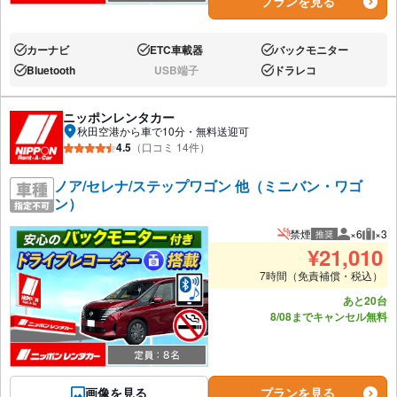
プランを見る
カーナビ
ETC車載器
バックモニター
あり:
あり:
あり:
Bluetooth
USB端子
ドラレコ
あり:
なし:
あり:
ニッポンレンタカー
秋田空港から車で10分・無料送迎可
4.5
（口コミ 14件）
ノア/セレナ/ステップワゴン 他（ミニバン・ワゴ
ン）
禁煙
×6
×3
推奨
推奨人数
推奨
¥
21,010
7時間（免責補償・税込）
あと20台
8/08までキャンセル無料
画像を見る
プランを見る