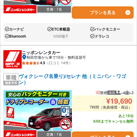
プランを見る
カーナビ
ETC車載器
バックモニター
あり:
あり:
あり:
Bluetooth
USB端子
ドラレコ
あり:
なし:
あり:
ニッポンレンタカー
秋田空港から車で10分・無料送迎可
4.5
（口コミ 14件）
ヴォクシー (7名乗り)/セレナ 他（ミニバン・ワゴ
ン）
禁煙
×4
×3
推奨
推奨人数
推奨
¥
19,690
7時間（免責補償・税込）
あと18台
8/08までキャンセル無料