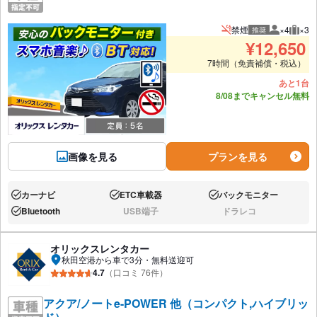
禁煙
×4
×3
推奨
推奨人数
推奨
¥
12,650
7時間（免責補償・税込）
あと1台
8/08までキャンセル無料
画像を見る
プランを見る
カーナビ
ETC車載器
バックモニター
あり:
あり:
あり:
Bluetooth
USB端子
ドラレコ
あり:
なし:
なし:
オリックスレンタカー
秋田空港から車で3分・無料送迎可
4.7
（口コミ 76件）
アクア/ノートe-POWER 他（コンパクト,ハイブリッ