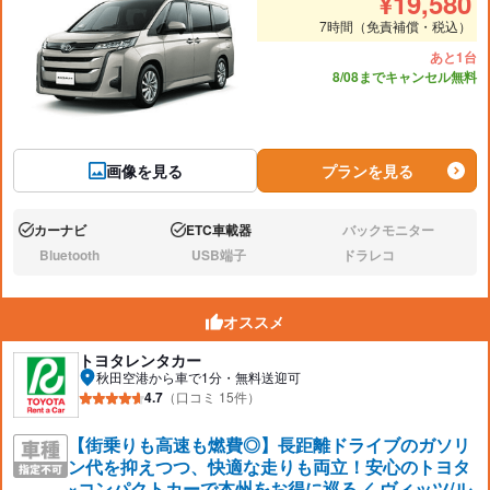
¥
19,580
7時間（免責補償・税込）
あと1台
8/08までキャンセル無料
画像を見る
プランを見る
カーナビ
ETC車載器
バックモニター
あり:
あり:
なし:
Bluetooth
USB端子
ドラレコ
なし:
なし:
なし:
オススメ
トヨタレンタカー
秋田空港から車で1分・無料送迎可
4.7
（口コミ 15件）
【街乗りも高速も燃費◎】長距離ドライブのガソリ
ン代を抑えつつ、快適な走りも両立！安心のトヨタ
×コンパクトカーで本州をお得に巡る／ ヴィッツ/ル