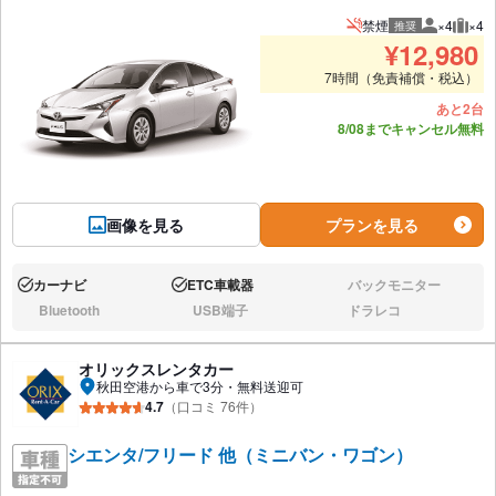
禁煙
×4
×4
推奨
推奨人数
推奨
¥
12,980
7時間（免責補償・税込）
あと2台
8/08までキャンセル無料
画像を見る
プランを見る
カーナビ
ETC車載器
バックモニター
あり:
あり:
なし:
Bluetooth
USB端子
ドラレコ
なし:
なし:
なし:
オリックスレンタカー
秋田空港から車で3分・無料送迎可
4.7
（口コミ 76件）
シエンタ/フリード 他（ミニバン・ワゴン）