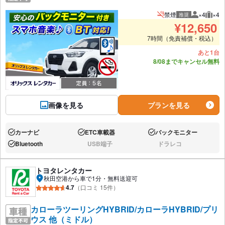
禁煙
×4
×4
推奨
推奨人数
推奨
¥
12,650
7時間（免責補償・税込）
あと1台
8/08までキャンセル無料
画像を見る
プランを見る
カーナビ
ETC車載器
バックモニター
あり:
あり:
あり:
Bluetooth
USB端子
ドラレコ
あり:
なし:
なし:
トヨタレンタカー
秋田空港から車で1分・無料送迎可
4.7
（口コミ 15件）
カローラツーリングHYBRID/カローラHYBRID/プリ
ウス 他（ミドル）