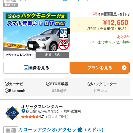
禁煙
×4
×3
推奨
推奨人数
推奨
¥
12,650
7時間（免責補償・税込）
あと2台
8/08までキャンセル無料
画像を見る
プランを見る
カーナビ
ETC車載器
バックモニター
あり:
あり:
あり:
Bluetooth
USB端子
ドラレコ
あり:
なし:
なし:
オリックスレンタカー
秋田空港から車で3分・無料送迎可
4.7
（口コミ 76件）
カローラアクシオ/アクセラ 他（ミドル）