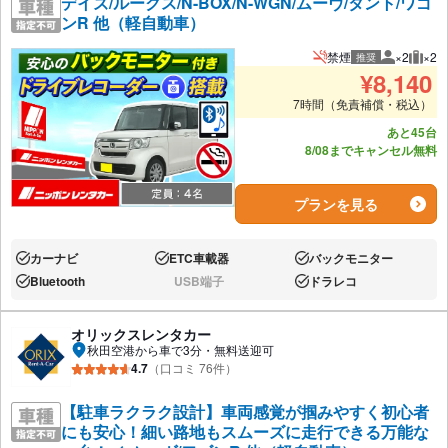
デイズ/ルークス/N-BOX/N-WGN/ムーヴ/タント/ワゴ
ンR 他（軽自動車）
禁煙
×2
×2
推奨
推奨人数
推奨
¥
8,140
7時間（免責補償・税込）
あと45台
8/08までキャンセル無料
プランを見る
カーナビ
ETC車載器
バックモニター
あり:
あり:
あり:
Bluetooth
USB端子
ドラレコ
あり:
なし:
あり:
オリックスレンタカー
秋田空港から車で3分・無料送迎可
4.7
（口コミ 76件）
【駐車ラクラク設計】車両感覚が掴みやすく初心者
にも安心！細い路地もスムーズに走行できる万能な