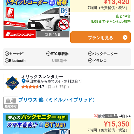
¥
13,420
7時間（免責補償・税込）
あと14台
8/08までキャンセル無料
プランを見る
カーナビ
ETC車載器
バックモニター
あり:
あり:
あり:
Bluetooth
USB端子
ドラレコ
あり:
なし:
あり:
オリックスレンタカー
秋田空港から車で3分・無料送迎可
4.7
（口コミ 76件）
プリウス 他（ミドル,ハイブリッド）
禁煙
×4
×4
推奨
推奨人数
推奨
¥
15,350
7時間（免責補償・税込）