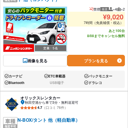
禁煙
×4
×2
推奨
推奨人数
推奨
¥
9,020
7時間（免責補償・税込）
あと100台
8/08までキャンセル無料
画像を見る
プランを見る
カーナビ
ETC車載器
バックモニター
あり:
あり:
あり:
Bluetooth
USB端子
ドラレコ
あり:
なし:
あり:
オリックスレンタカー
秋田空港から車で3分・無料送迎可
4.7
（口コミ 76件）
N-BOX/タント 他（軽自動車）