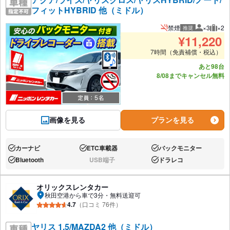
フィットHYBRID 他（ミドル）
禁煙
×3
×2
推奨
推奨人数
推奨
¥
11,220
7時間（免責補償・税込）
あと98台
8/08までキャンセル無料
画像を見る
プランを見る
カーナビ
ETC車載器
バックモニター
あり:
あり:
あり:
Bluetooth
USB端子
ドラレコ
あり:
なし:
あり:
オリックスレンタカー
秋田空港から車で3分・無料送迎可
4.7
（口コミ 76件）
ヤリス 1.5/MAZDA2 他（ミドル）