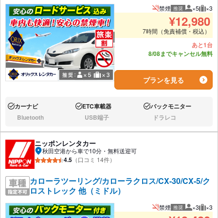
禁煙
×5
×3
推奨
推奨人数
推奨
¥
12,980
7時間（免責補償・税込）
あと1台
8/08までキャンセル無料
プランを見る
カーナビ
ETC車載器
バックモニター
あり:
あり:
あり:
Bluetooth
USB端子
ドラレコ
なし:
なし:
なし:
ニッポンレンタカー
秋田空港から車で10分・無料送迎可
4.5
（口コミ 14件）
カローラツーリング/カローラクロス/CX-30/CX-5/ク
ロストレック 他（ミドル）
禁煙
×3
×3
推奨
推奨人数
推奨