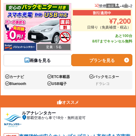
禁煙
×4
×2
推奨
推奨人数
推奨
割引適用中
¥
7,200
日帰り（免責補償・税込）
あと100台
8/07までキャンセル無料
画像を見る
プランを見る
カーナビ
ETC車載器
バックモニター
あり:
あり:
あり:
Bluetooth
USB端子
ドラレコ
あり:
あり:
なし:
オススメ
ルアナレンタカー
那覇空港から車で18分・無料送迎可