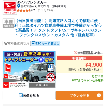
ダイハツレンタカー
那覇空港から車で20分・無料送迎可
4.7
（口コミ 27件）
【当日貸出可能！】高速道路入口近くで移動に便
利！正規ダイハツ自動車整備工場で整備だから安心
で高品質！／ タント/タフト/ムーヴキャンバス/タン
ト ファンクロス/タントカスタム 他（軽自動車）
車両登録2年以内
ETCカード 貸出し
禁煙
×2
×2
推奨
推奨人数
推奨
割引適用中
¥
4,900
日帰り（免責補償・税込）
あと10台
8/07までキャンセル無料
画像を見る
プランを見る