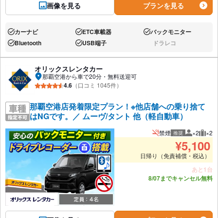
画像を見る
プランを見る
カーナビ
ETC車載器
バックモニター
あり:
あり:
あり:
Bluetooth
USB端子
ドラレコ
あり:
あり:
なし:
オリックスレンタカー
那覇空港から車で20分・無料送迎可
4.6
（口コミ 1045件）
那覇空港店発着限定プラン！※他店舗への乗り捨て
はNGです。／ ムーヴ/タント 他（軽自動車）
禁煙
×2
×2
推奨
推奨人数
推奨
¥
5,100
日帰り（免責補償・税込）
あと1台
8/07までキャンセル無料