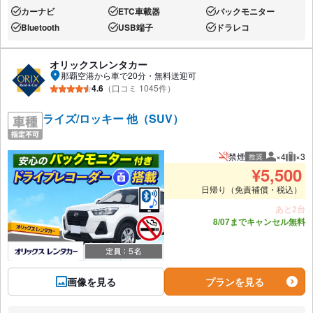
カーナビ
ETC車載器
バックモニター
あり:
あり:
あり:
Bluetooth
USB端子
ドラレコ
あり:
あり:
あり:
オリックスレンタカー
那覇空港から車で20分・無料送迎可
4.6
（口コミ 1045件）
ライズ/ロッキー 他（SUV）
禁煙
×4
×3
推奨
推奨人数
推奨
¥
5,500
日帰り（免責補償・税込）
あと2台
8/07までキャンセル無料
画像を見る
プランを見る