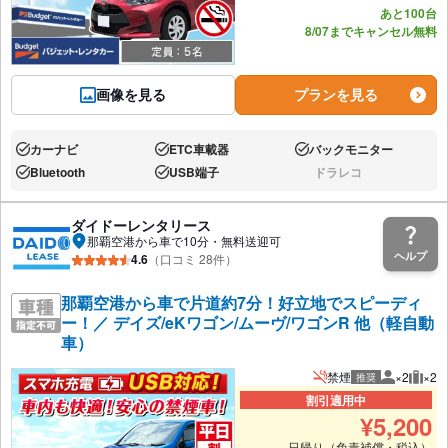
あと100台
8/07までキャンセル無料
画像を見る
プランを見る
カーナビ
ETC車載器
バックモニター
あり:
あり:
あり:
Bluetooth
USB端子
ドラレコ
あり:
あり:
なし:
ダイドーレンタリース
那覇空港から車で10分・無料送迎可
ヘルプ
4.6
（口コミ 28件）
那覇空港から車で片道約7分！好立地でスピーディ
ー！／ デイズ/eKワゴン/ムーヴ/ワゴンR 他（軽自動
車）
禁煙
×2
×2
推奨
推奨人数
推奨
割引適用中
¥
5,200
日帰り（免責補償・税込）