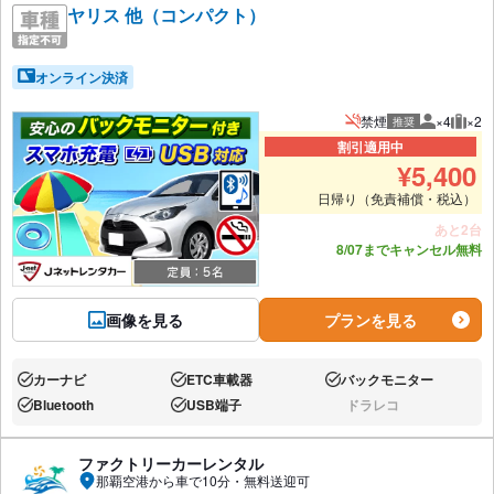
ヤリス 他（コンパクト）
オンライン決済
禁煙
×4
×2
推奨
推奨人数
推奨
割引適用中
¥
5,400
日帰り（免責補償・税込）
あと2台
8/07までキャンセル無料
画像を見る
プランを見る
カーナビ
ETC車載器
バックモニター
あり:
あり:
あり:
Bluetooth
USB端子
ドラレコ
あり:
あり:
なし:
ファクトリーカーレンタル
那覇空港から車で10分・無料送迎可