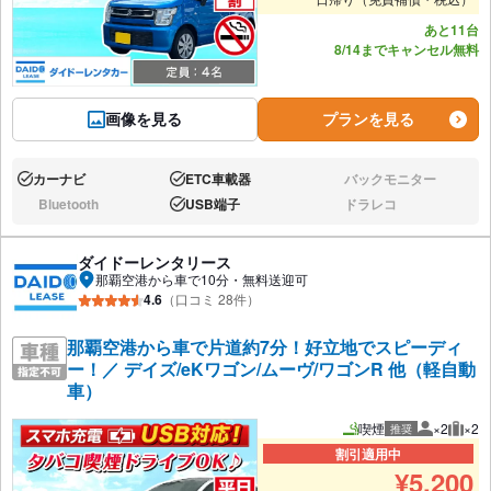
あと11台
8/14までキャンセル無料
画像を見る
プランを見る
カーナビ
ETC車載器
バックモニター
あり:
あり:
なし:
Bluetooth
USB端子
ドラレコ
なし:
あり:
なし:
ダイドーレンタリース
那覇空港から車で10分・無料送迎可
4.6
（口コミ 28件）
那覇空港から車で片道約7分！好立地でスピーディ
ー！／ デイズ/eKワゴン/ムーヴ/ワゴンR 他（軽自動
車）
喫煙
×2
×2
推奨
推奨人数
推奨
割引適用中
¥
5,200