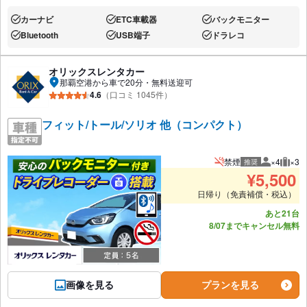
カーナビ
ETC車載器
バックモニター
あり:
あり:
あり:
Bluetooth
USB端子
ドラレコ
あり:
あり:
あり:
オリックスレンタカー
那覇空港から車で20分・無料送迎可
4.6
（口コミ 1045件）
フィット/トール/ソリオ 他（コンパクト）
禁煙
×4
×3
推奨
推奨人数
推奨
¥
5,500
日帰り（免責補償・税込）
あと21台
8/07までキャンセル無料
画像を見る
プランを見る