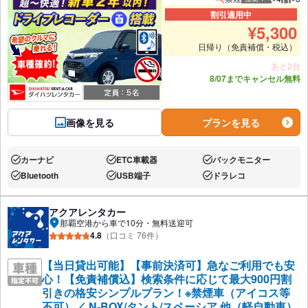
推奨人数
推奨
割引適用中
¥
5,300
日帰り（免責補償・税込）
あと2台
8/07までキャンセル無料
画像を見る
プランを見る
カーナビ
ETC車載器
バックモニター
あり:
あり:
あり:
Bluetooth
USB端子
ドラレコ
あり:
あり:
あり:
アクアレンタカー
那覇空港から車で10分・無料送迎可
4.8
（口コミ 76件）
【当日貸出可能】【事前決済可】急なご利用でも安
心！【免責補償込】検索条件に応じて最大900円割
引きの格安シンプルプラン！※禁煙車（アイコス等
不可）／ N-BOX/タント/スペーシア 他（軽自動車）