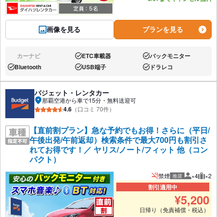
画像を見る
プランを見る
カーナビ
ETC車載器
バックモニター
なし:
あり:
あり:
Bluetooth
USB端子
ドラレコ
あり:
あり:
あり:
バジェット・レンタカー
那覇空港から車で15分・無料送迎可
4.6
（口コミ 70件）
【直前割プラン】急な予約でもお得！さらに（平日/
午後出発/午前返却）検索条件で最大700円も割引さ
れてお得です！／ ヤリス/ノート/フィット 他（コン
パクト）
禁煙
×4
×2
推奨
推奨人数
推奨
割引適用中
¥
5,200
日帰り（免責補償・税込）