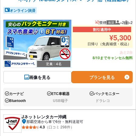
オンライン決済
禁煙
×2
×2
推奨
推奨人数
推奨
割引適用中
¥
5,300
日帰り（免責補償・税込）
あと2台
8/10までキャンセル無料
画像を見る
プランを見る
カーナビ
ETC車載器
バックモニター
あり:
あり:
あり:
Bluetooth
USB端子
ドラレコ
あり:
なし:
なし:
Jネットレンタカー沖縄
那覇空港から車で6分・無料送迎可
4.3
（口コミ 298件）