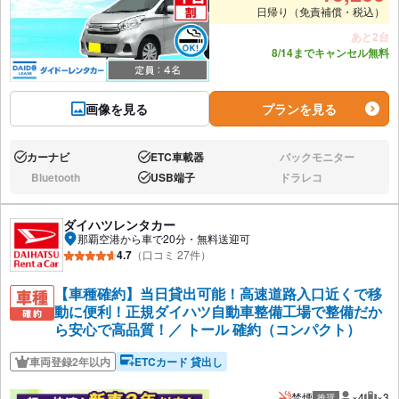
日帰り（免責補償・税込）
あと2台
8/14までキャンセル無料
画像を見る
プランを見る
カーナビ
ETC車載器
バックモニター
あり:
あり:
なし:
Bluetooth
USB端子
ドラレコ
なし:
あり:
なし:
ダイハツレンタカー
那覇空港から車で20分・無料送迎可
4.7
（口コミ 27件）
【車種確約】当日貸出可能！高速道路入口近くで移
動に便利！正規ダイハツ自動車整備工場で整備だか
ら安心で高品質！／ トール 確約（コンパクト）
車両登録2年以内
ETCカード 貸出し
禁煙
×4
×3
推奨