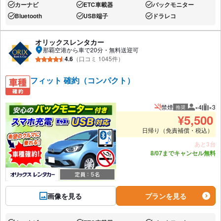
カーナビ
ETC車載器
バックモニター
あり:
あり:
あり:
Bluetooth
USB端子
ドラレコ
あり:
あり:
あり:
オリックスレンタカー
那覇空港から車で20分・無料送迎可
4.6
（口コミ 1045件）
フィット 確約（コンパクト）
禁煙
×4
×3
推奨
推奨人数
推奨
¥
5,500
日帰り（免責補償・税込）
あと3台
8/07までキャンセル無料
画像を見る
プランを見る