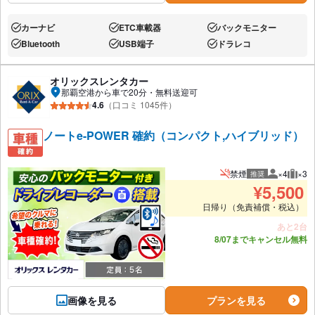
カーナビ
ETC車載器
バックモニター
あり:
あり:
あり:
Bluetooth
USB端子
ドラレコ
あり:
あり:
あり:
オリックスレンタカー
那覇空港から車で20分・無料送迎可
4.6
（口コミ 1045件）
ノートe-POWER 確約（コンパクト,ハイブリッド）
禁煙
×4
×3
推奨
推奨人数
推奨
¥
5,500
日帰り（免責補償・税込）
あと2台
8/07までキャンセル無料
画像を見る
プランを見る