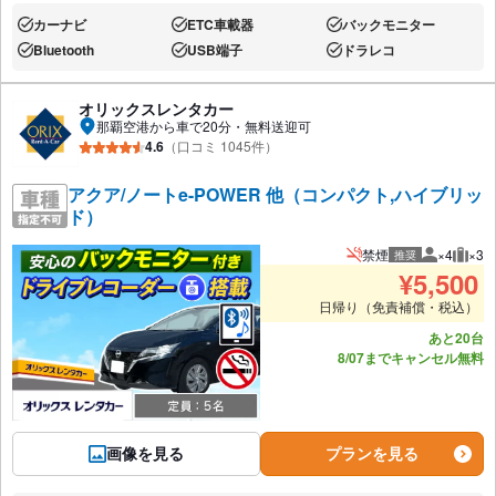
カーナビ
ETC車載器
バックモニター
あり:
あり:
あり:
Bluetooth
USB端子
ドラレコ
あり:
あり:
あり:
オリックスレンタカー
那覇空港から車で20分・無料送迎可
4.6
（口コミ 1045件）
アクア/ノートe-POWER 他（コンパクト,ハイブリッ
ド）
禁煙
×4
×3
推奨
推奨人数
推奨
¥
5,500
日帰り（免責補償・税込）
あと20台
8/07までキャンセル無料
画像を見る
プランを見る