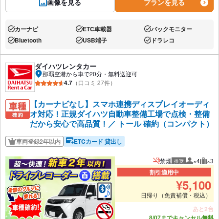
画像を見る
プランを見る
カーナビ
ETC車載器
バックモニター
あり:
あり:
あり:
Bluetooth
USB端子
ドラレコ
あり:
あり:
あり:
ダイハツレンタカー
那覇空港から車で20分・無料送迎可
4.7
（口コミ 27件）
【カーナビなし】スマホ連携ディスプレイオーディ
オ対応！正規ダイハツ自動車整備工場で点検・整備
だから安心で高品質！／ トール 確約（コンパクト）
車両登録2年以内
ETCカード 貸出し
禁煙
×4
×3
推奨
推奨人数
推奨
割引適用中
¥
5,100
日帰り（免責補償・税込）
あと2台
8/07までキャンセル無料