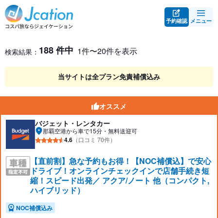
予約確認
メニュー
レンタカー検索・比較
レンタカー検索結果
188 件中
1件〜20件を表示
検索結果：
当サイトは全プラン免責補償込み
オススメ
バジェット・レンタカー
那覇空港から車で15分・無料送迎可
4.6
（口コミ 70件）
【直前割】急な予約もお得！【NOC補償込】で安心
ドライブ！オンラインチェックインで店舗手続き短
縮！スピード出発／ アクア/ノート 他（コンパクト,
ハイブリッド）
NOC補償込み