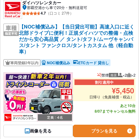
ダイハツレンタカー
那覇空港から車で20分・無料送迎可
4.7
（口コミ 27件）
【NOC補償込み】【当日貸出可能】高速入口に近く
北部ドライブに便利！正規ダイハツでの整備・点検
だから安心高品質 ／ タント/タフト/ムーヴキャンバ
ス/タント ファンクロス/タントカスタム 他（軽自動
車）
車両登録2年以内
NOC補償込み
ETCカード 貸出し
禁煙
×2
×2
推奨
推奨人数
推奨
割引適用中
¥
5,450
日帰り（免責補償・税込）
あと10台
8/07までキャンセル無料
画像を見る
プランを見る