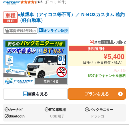
4.6
（口コミ 10件）
※禁煙車（アイコス等不可）／ N-BOXカスタム 確約
（軽自動車）
車両登録2年以内
オンライン決済
禁煙
×3
×2
推奨
推奨人数
推奨
割引適用中
¥
5,400
日帰り（免責補償・税込）
あと1台
8/07までキャンセル無料
画像を見る
プランを見る
カーナビ
ETC車載器
バックモニター
あり:
あり:
あり:
Bluetooth
USB端子
ドラレコ
あり:
なし:
なし: