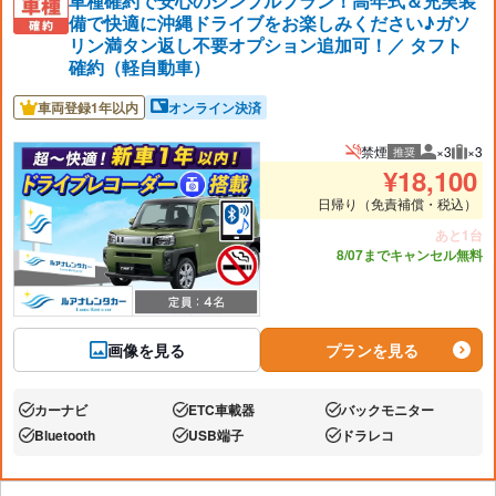
車種確約で安心のシンプルプラン！高年式＆充実装
備で快適に沖縄ドライブをお楽しみください♪ガソ
リン満タン返し不要オプション追加可！／ タフト
確約（軽自動車）
車両登録1年以内
オンライン決済
禁煙
×3
×3
推奨
推奨人数
推奨
¥
18,100
日帰り（免責補償・税込）
あと1台
8/07までキャンセル無料
画像を見る
プランを見る
カーナビ
ETC車載器
バックモニター
あり:
あり:
あり:
Bluetooth
USB端子
ドラレコ
あり:
あり:
あり: