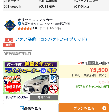
カーナビ
ETC車載器
バックモニター
あり:
あり:
あり:
Bluetooth
USB端子
ドラレコ
あり:
あり:
あり:
オリックスレンタカー
那覇空港から車で20分・無料送迎可
4.6
（口コミ 1045件）
アクア 確約（コンパクト,ハイブリッド）
車両登録2年以内
禁煙
×4
×3
推奨
推奨人数
推奨
¥
5,500
日帰り（免責補償・税込）
あと5台
8/07までキャンセル無料
画像を見る
プランを見る