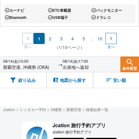
カーナビ
ETC車載器
バックモニター
あり:
あり:
あり:
Bluetooth
USB端子
ドラレコ
あり:
あり:
あり:
1
2
3
4
5
...
10
前へ
次へ
（1/10ページ）
08/14(金)10:00
08/14(金)17:00
→
那覇空港, 沖縄県 (OKA)
出発地へ返却
条件変更
絞り込み
地図から探す
安い順
Jcation
レンタカー予約
沖縄県
那覇空港
検索結果一覧
Jcation 旅行予約アプリ
Jcation 旅行予約アプリ