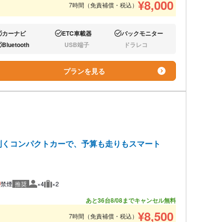
¥
8,000
7時間（免責補償・税込）
カーナビ
ETC車載器
バックモニター
り:
あり:
あり:
Bluetooth
USB端子
ドラレコ
り:
なし:
なし:
プランを見る
利くコンパクトカーで、予算も走りもスマート
禁煙
推奨
×4
×2
推奨人数
推奨荷物
あと36台
8/08までキャンセル無料
¥
8,500
7時間（免責補償・税込）