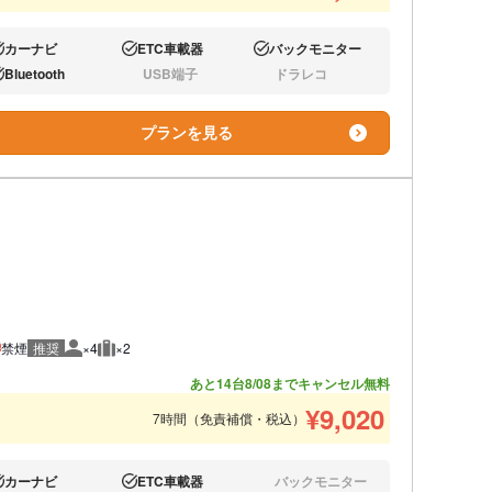
カーナビ
ETC車載器
バックモニター
り:
あり:
あり:
Bluetooth
USB端子
ドラレコ
り:
なし:
なし:
プランを見る
禁煙
推奨
×4
×2
推奨人数
推奨荷物
あと14台
8/08までキャンセル無料
¥
9,020
7時間（免責補償・税込）
カーナビ
ETC車載器
バックモニター
り:
あり:
なし: