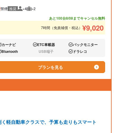
禁煙
推奨
×4
×2
推奨人数
推奨荷物
あと100台
8/08までキャンセル無料
¥
9,020
7時間（免責補償・税込）
カーナビ
ETC車載器
バックモニター
り:
あり:
あり:
Bluetooth
USB端子
ドラレコ
り:
なし:
あり:
プランを見る
利く軽自動車クラスで、予算も走りもスマート
）