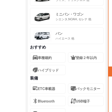
ミニバン・ワゴン
シエンタ,NOAH, セレナ 他
バン
ハイエース 他
おすすめ
車種確約
登録２年以内
ハイブリッド
装備
ETC車載器
バックモニター
Bluetooth
USB端子