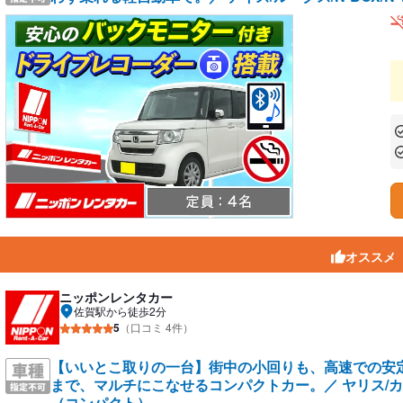
あ
あ
オススメ
ニッポンレンタカー
佐賀駅から徒歩2分
5
（口コミ 4件）
【いいとこ取りの一台】街中の小回りも、高速での安
まで、マルチにこなせるコンパクトカー。／ ヤリス/カロー
（コンパクト）