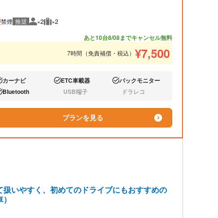
禁煙
推奨
×2
×2
推奨人数
推奨荷物
あと10台
8/08までキャンセル無料
¥
7,500
7時間（免責補償・税込）
カーナビ
ETC車載器
バックモニター
り:
あり:
あり:
Bluetooth
USB端子
ドラレコ
り:
なし:
なし:
プランを見る
て扱いやすく、初めてのドライブにもおすすめの
車）