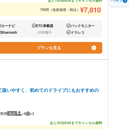
ヘルプ
あと100台
8/08までキャンセル無料
¥
7,810
7時間（免責補償・税込）
カーナビ
ETC車載器
バックモニター
り:
あり:
あり:
Bluetooth
USB端子
ドラレコ
り:
なし:
あり:
プランを見る
て扱いやすく、初めてのドライブにもおすすめの
禁煙
推奨
×4
×2
推奨人数
推奨荷物
あと36台
8/08までキャンセル無料