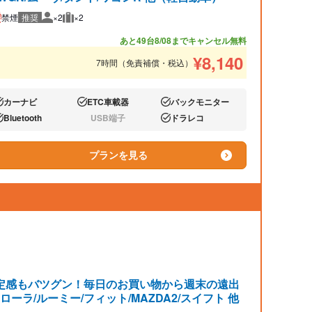
禁煙
推奨
×2
×2
推奨人数
推奨荷物
あと49台
8/08までキャンセル無料
¥
8,140
7時間（免責補償・税込）
カーナビ
ETC車載器
バックモニター
り:
あり:
あり:
Bluetooth
USB端子
ドラレコ
り:
なし:
あり:
プランを見る
定感もバツグン！毎日のお買い物から週末の遠出
ラ/ルーミー/フィット/MAZDA2/スイフト 他