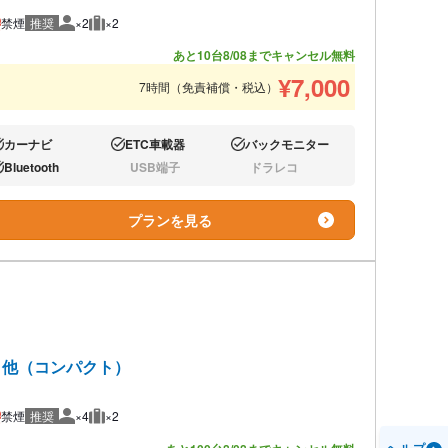
禁煙
推奨
×2
×2
推奨人数
推奨荷物
あと10台
8/08までキャンセル無料
¥
7,000
7時間（免責補償・税込）
カーナビ
ETC車載器
バックモニター
り:
あり:
あり:
Bluetooth
USB端子
ドラレコ
り:
なし:
なし:
プランを見る
ト 他（コンパクト）
禁煙
推奨
×4
×2
推奨人数
推奨荷物