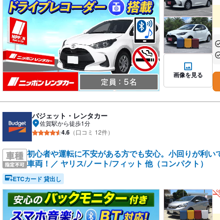
あ
あ
画像を見る
バジェット・レンタカー
佐賀駅から徒歩1分
4.6
（口コミ 12件）
初心者や運転に不安がある方でも安心。小回りが利い
車両！／ ヤリス/ノート/フィット 他（コンパクト）
ETCカード 貸出し