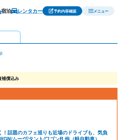
宿泊
レンタカー
予約内容確認
メニュー
順
責補償込み
く！話題のカフェ巡りも近場のドライブも、気負
-WGN/ムーヴ/タント/ワゴンR 他（軽自動車）