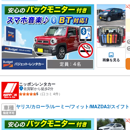
あ
あ
画像を見る
ニッポンレンタカー
佐賀駅から徒歩2分
5
（口コミ 4件）
ヤリス/カローラ/ルーミー/フィット/MAZDA2/スイフ