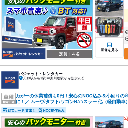
あ
あ
画像を見る
バジェット・レンタカー
天神駅から1駅 中洲川端駅から徒歩26分
万が一の休業補償も0円！安心のNOC込み＆小回りの
に！／ ムーヴ/タフト/ワゴンR/ハスラー 他（軽自動車
ETCカード 貸出し
NOC補償込み