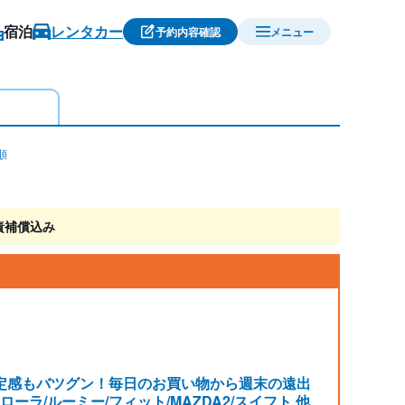
宿泊
レンタカー
予約内容確認
メニュー
順
責補償込み
定感もバツグン！毎日のお買い物から週末の遠出
ラ/ルーミー/フィット/MAZDA2/スイフト 他