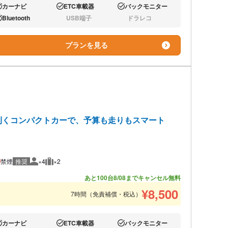
カーナビ
ETC車載器
バックモニター
り:
あり:
あり:
Bluetooth
USB端子
ドラレコ
り:
なし:
なし:
プランを見る
利くコンパクトカーで、予算も走りもスマート
禁煙
推奨
×4
×2
推奨人数
推奨荷物
あと100台
8/08までキャンセル無料
¥
8,500
7時間（免責補償・税込）
カーナビ
ETC車載器
バックモニター
り:
あり:
あり: