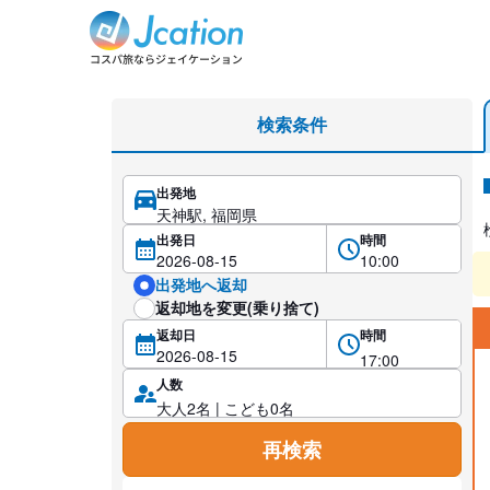
レンタカー検索・比較
検索条件
出発地
レ
出発日
時間
出発地へ返却
返却地を変更(乗り捨て)
返却日
時間
人数
再検索