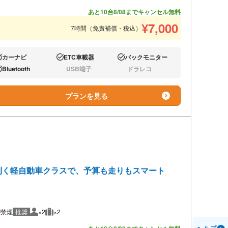
あと10台
8/08までキャンセル無料
¥
7,000
7時間（免責補償・税込）
カーナビ
ETC車載器
バックモニター
り:
あり:
あり:
Bluetooth
USB端子
ドラレコ
り:
なし:
なし:
プランを見る
利く軽自動車クラスで、予算も走りもスマート
）
禁煙
推奨
×2
×2
推奨人数
推奨荷物