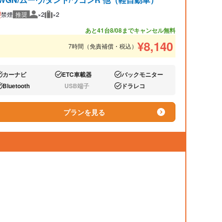
禁煙
推奨
×2
×2
推奨人数
推奨荷物
あと41台
8/08までキャンセル無料
¥
8,140
7時間（免責補償・税込）
カーナビ
ETC車載器
バックモニター
り:
あり:
あり:
Bluetooth
USB端子
ドラレコ
り:
なし:
あり:
プランを見る