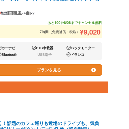
禁煙
推奨
×4
×2
推奨人数
推奨荷物
あと100台
8/08までキャンセル無料
¥
9,020
7時間（免責補償・税込）
カーナビ
ETC車載器
バックモニター
り:
あり:
あり:
Bluetooth
USB端子
ドラレコ
り:
なし:
あり:
プランを見る
く！話題のカフェ巡りも近場のドライブも、気負
-WGN/ムーヴ/タント/ワゴンR 他（軽自動車）