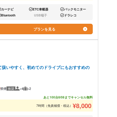
カーナビ
ETC車載器
バックモニター
り:
あり:
あり:
Bluetooth
USB端子
ドラレコ
り:
なし:
あり:
プランを見る
て扱いやすく、初めてのドライブにもおすすめの
禁煙
推奨
×4
×2
推奨人数
推奨荷物
あと100台
8/08までキャンセル無料
¥
8,000
7時間（免責補償・税込）