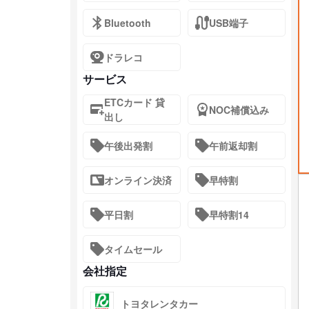
Bluetooth
USB端子
ドラレコ
サービス
ETCカード 貸
NOC補償込み
出し
午後出発割
午前返却割
オンライン決済
早特割
平日割
早特割14
タイムセール
会社指定
トヨタレンタカー