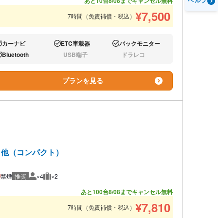
ヘルプ
あと10台
8/08までキャンセル無料
¥
7,500
7時間（免責補償・税込）
カーナビ
ETC車載器
バックモニター
り:
あり:
あり:
Bluetooth
USB端子
ドラレコ
り:
なし:
なし:
プランを見る
ト 他（コンパクト）
禁煙
推奨
×4
×2
推奨人数
推奨荷物
あと100台
8/08までキャンセル無料
¥
7,810
7時間（免責補償・税込）