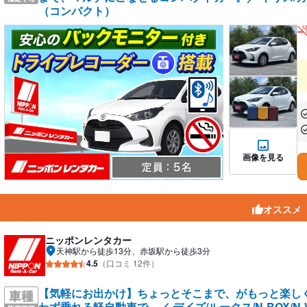
（コンパクト）
あ
あ
画像を見る
オススメ
ニッポンレンタカー
天神駅から徒歩13分、赤坂駅から徒歩3分
4.5
（口コミ 12件）
【気軽にお出かけ】ちょっとそこまで、がもっと楽し
わず乗れる軽自動車で。／ デイズ/ルークス/N-BOX/N