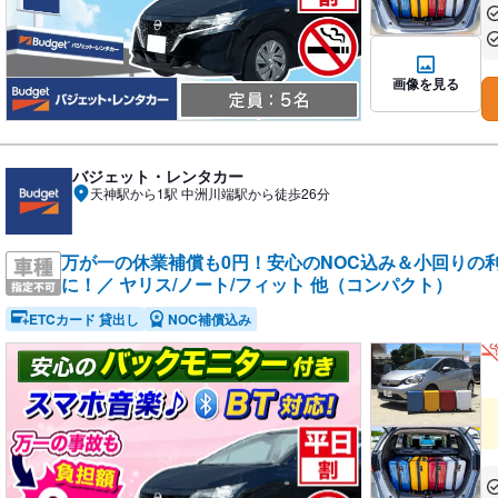
あ
あ
画像を見る
バジェット・レンタカー
天神駅から1駅 中洲川端駅から徒歩26分
万が一の休業補償も0円！安心のNOC込み＆小回りの
に！／ ヤリス/ノート/フィット 他（コンパクト）
ETCカード 貸出し
NOC補償込み
あ