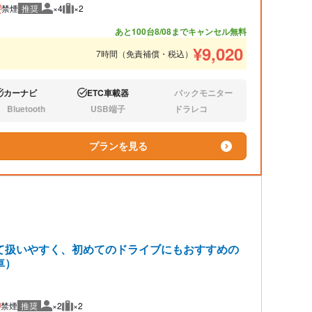
禁煙
推奨
×4
×2
推奨人数
推奨荷物
あと100台
8/08までキャンセル無料
¥
9,020
7時間（免責補償・税込）
カーナビ
ETC車載器
バックモニター
り:
あり:
なし:
Bluetooth
USB端子
ドラレコ
し:
なし:
なし:
プランを見る
て扱いやすく、初めてのドライブにもおすすめの
車）
禁煙
推奨
×2
×2
推奨人数
推奨荷物