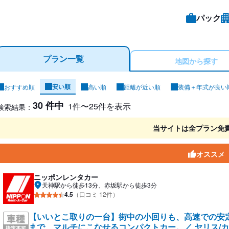
パック
プラン一覧
地図から探す
安い順
おすすめ順
高い順
距離が近い順
装備＋年式が良い
ンタカー検索結果
30 件中
1件〜25件を表示
検索結果：
当サイトは全プラン免
オススメ
ニッポンレンタカー
天神駅から徒歩13分、赤坂駅から徒歩3分
4.5
（口コミ 12件）
【いいとこ取りの一台】街中の小回りも、高速での安
まで、マルチにこなせるコンパクトカー。／ ヤリス/カロー