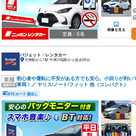
あ
あ
画像を見る
バジェット・レンタカー
天神駅から1駅 中洲川端駅から徒歩26分
初心者や運転に不安がある方でも安心。小回りが利い
車両！／ ヤリス/ノート/フィット 他（コンパクト）
ETCカード 貸出し