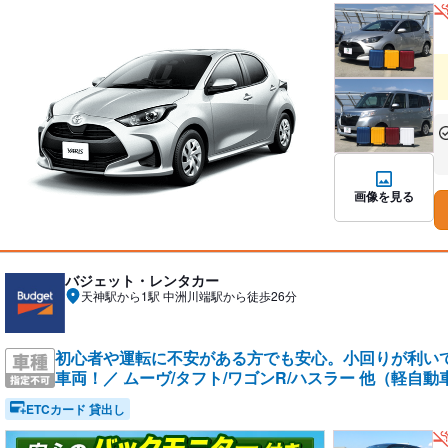
あ
な
画像を見る
バジェット・レンタカー
天神駅から1駅 中洲川端駅から徒歩26分
初心者や運転に不安がある方でも安心。小回りが利い
車両！／ ムーヴ/タフト/ワゴンR/ハスラー 他（軽自動
ETCカード 貸出し