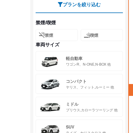
プランを絞り込む
禁煙/喫煙
禁煙
喫煙
車両サイズ
軽自動車
ワゴンR、N-ONE,N-BOX 他
コンパクト
ヤリス、フィット,ルーミー 他
ミドル
プリウス,カローラツーリング 他
SUV
ライズ、ヤリスクロス 他