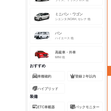
ミニバン・ワゴン
シエンタ,NOAH, セレナ 他
バン
ハイエース 他
高級車・外車
MINI 他
おすすめ
車種確約
登録２年以内
ハイブリッド
装備
ETC車載器
バックモニター