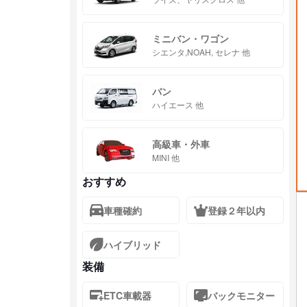
ミニバン・ワゴン
シエンタ,NOAH, セレナ 他
バン
ハイエース 他
高級車・外車
MINI 他
おすすめ
車種確約
登録２年以内
ハイブリッド
装備
ETC車載器
バックモニター