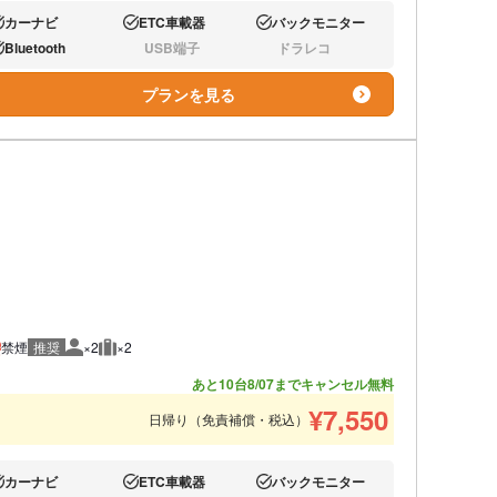
カーナビ
ETC車載器
バックモニター
り:
あり:
あり:
Bluetooth
USB端子
ドラレコ
り:
なし:
なし:
プランを見る
禁煙
推奨
×2
×2
推奨人数
推奨荷物
あと10台
8/07までキャンセル無料
¥
7,550
日帰り（免責補償・税込）
カーナビ
ETC車載器
バックモニター
り:
あり:
あり: