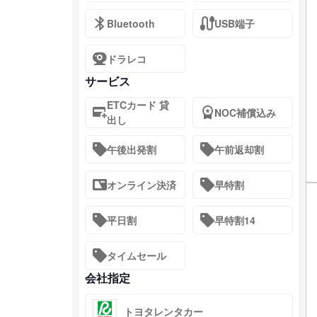
Bluetooth
USB端子
ドラレコ
サービス
ETCカード 貸
NOC補償込み
出し
午後出発割
午前返却割
オンライン決済
早特割
平日割
早特割14
タイムセール
会社指定
トヨタレンタカー