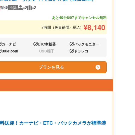
禁煙
推奨
×2
×2
推奨人数
推奨荷物
あと40台
8/07までキャンセル無料
¥
8,140
7時間（免責補償・税込）
カーナビ
ETC車載器
バックモニター
り:
あり:
あり:
Bluetooth
USB端子
ドラレコ
り:
なし:
あり:
プランを見る
無料送迎！カーナビ・ETC・バックカメラが標準装