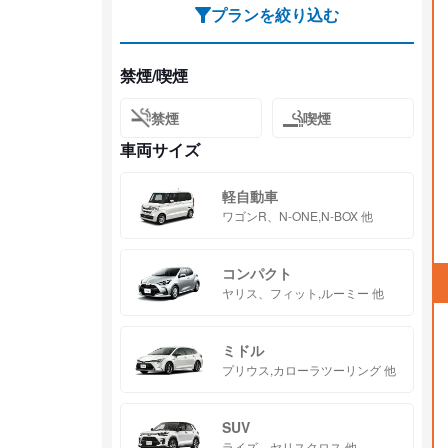
プランを絞り込む
禁煙/喫煙
禁煙
喫煙
車両サイズ
軽自動車
ワゴンR、N-ONE,N-BOX 他
コンパクト
ヤリス、フィット,ルーミー 他
ミドル
プリウス,カローラツーリング 他
SUV
ライズ、ヤリスクロス 他