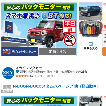
あ
あ
画像を見る
スカイレンタカー
福岡空港駅(鉄道)から徒歩14分、柚須駅から徒歩28分
4.3
（口コミ 238件）
N-BOX/N-BOXカスタム/スペーシア 他（軽自動車）