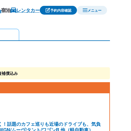
宿泊
レンタカー
予約内容確認
メニュー
責補償込み
く！話題のカフェ巡りも近場のドライブも、気負
-WGN/ムーヴ/タント/ワゴンR 他（軽自動車）