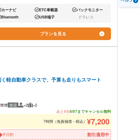
ヘルプ
カーナビ
ETC車載器
バックモニター
り:
あり:
あり:
Bluetooth
USB端子
ドラレコ
り:
あり:
なし:
プランを見る
利く軽自動車クラスで、予算も走りもスマート
）
禁煙
推奨
×2
×2
推奨人数
推奨荷物
あと9台
8/07までキャンセル無料
¥
7,200
7時間（免責補償・税込）
割引適用中
平日割