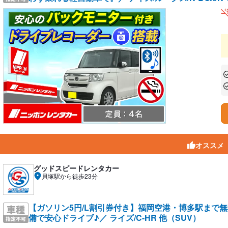
あ
あ
オススメ
グッドスピードレンタカー
貝塚駅から徒歩23分
【ガソリン5円/L割引券付き】福岡空港・博多駅まで
備で安心ドライブ♪／ ライズ/C-HR 他（SUV）