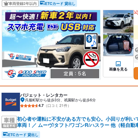
車両登録2年以内
ETCカード 貸出し
あ
あ
画像を見る
バジェット・レンタカー
呉服町駅から徒歩3分、祇園駅から徒歩6分
4.7
（口コミ 21件）
初心者や運転に不安がある方でも安心。小回りが利い
車両！／ ムーヴ/タフト/ワゴンR/ハスラー 他（軽自動
ETCカード 貸出し