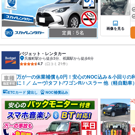
あ
あ
画像を見る
バジェット・レンタカー
呉服町駅から徒歩3分、祇園駅から徒歩6分
4.7
（口コミ 21件）
万が一の休業補償も0円！安心のNOC込み＆小回りの
に！／ ムーヴ/タフト/ワゴンR/ハスラー 他（軽自動車
ETCカード 貸出し
NOC補償込み