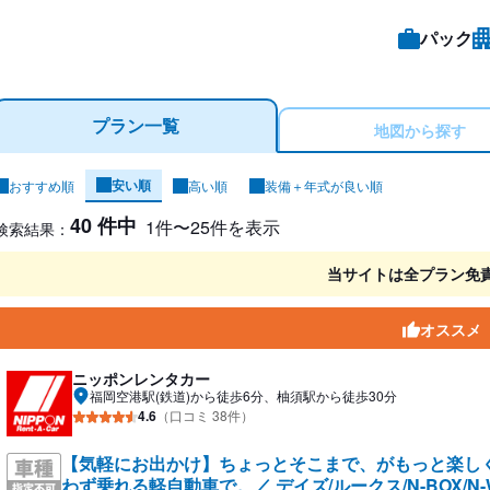
パック
プラン一覧
地図から探す
安い順
おすすめ順
高い順
装備＋年式が良い順
ンタカー検索結果
40 件中
1件〜25件を表示
検索結果：
当サイトは全プラン免
オススメ
ニッポンレンタカー
福岡空港駅(鉄道)から徒歩6分、柚須駅から徒歩30分
4.6
（口コミ 38件）
【気軽にお出かけ】ちょっとそこまで、がもっと楽し
わず乗れる軽自動車で。／ デイズ/ルークス/N-BOX/N