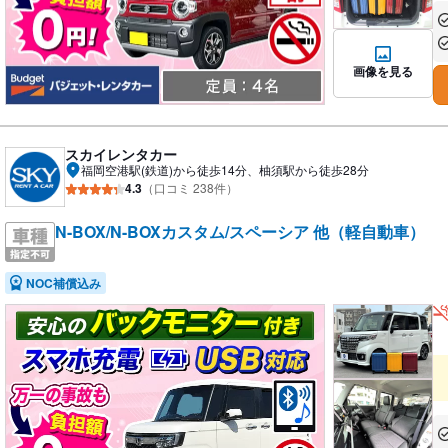
あ
あ
画像を見る
スカイレンタカー
福岡空港駅(鉄道)から徒歩14分、柚須駅から徒歩28分
4.3
（口コミ 238件）
N-BOX/N-BOXカスタム/スペーシア 他（軽自動車）
NOC補償込み
あ