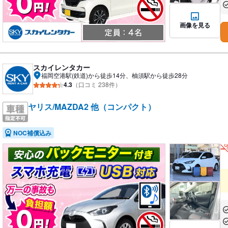
あ
画像を見る
スカイレンタカー
福岡空港駅(鉄道)から徒歩14分、柚須駅から徒歩28分
4.3
（口コミ 238件）
ヤリス/MAZDA2 他（コンパクト）
NOC補償込み
あ
あ