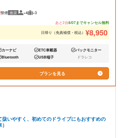
禁煙
推奨
×4
×3
推奨人数
推奨荷物
あと2台
8/07までキャンセル無料
¥
8,950
日帰り（免責補償・税込）
カーナビ
ETC車載器
バックモニター
り:
あり:
あり:
Bluetooth
USB端子
ドラレコ
り:
あり:
なし:
プランを見る
て扱いやすく、初めてのドライブにもおすすめの
車）