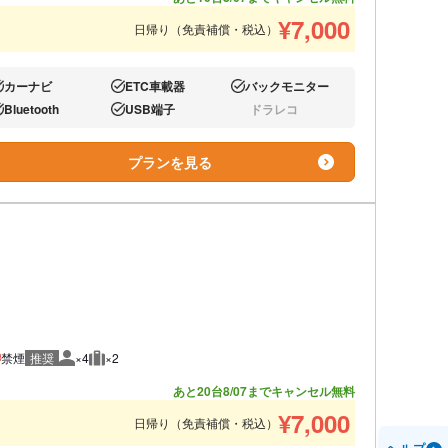
¥
7,000
日帰り（免責補償・税込）
カーナビ
ETC車載器
バックモニター
り:
あり:
あり:
Bluetooth
USB端子
ドラレコ
り:
あり:
なし:
プランを見る
禁煙
推奨
×4
×2
推奨人数
推奨荷物
あと20台
8/07までキャンセル無料
¥
7,000
日帰り（免責補償・税込）