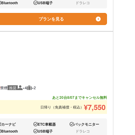
Bluetooth
USB端子
ドラレコ
り:
あり:
なし:
プランを見る
禁煙
推奨
×4
×2
推奨人数
推奨荷物
あと20台
8/07までキャンセル無料
¥
7,550
日帰り（免責補償・税込）
カーナビ
ETC車載器
バックモニター
り:
あり:
あり:
Bluetooth
USB端子
ドラレコ
り:
あり:
なし: