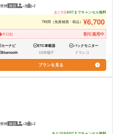
禁煙
推奨
×2
×2
推奨人数
推奨荷物
あと9台
8/07までキャンセル無料
¥
6,700
7時間（免責補償・税込）
割引適用中
平日割
カーナビ
ETC車載器
バックモニター
り:
あり:
あり:
Bluetooth
USB端子
ドラレコ
り:
なし:
なし:
プランを見る
禁煙
推奨
×2
×2
推奨人数
推奨荷物
あと10台
8/07までキャンセル無料