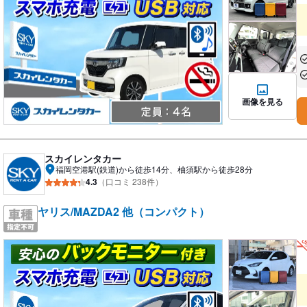
あ
あ
画像を見る
スカイレンタカー
福岡空港駅(鉄道)から徒歩14分、柚須駅から徒歩28分
4.3
（口コミ 238件）
ヤリス/MAZDA2 他（コンパクト）