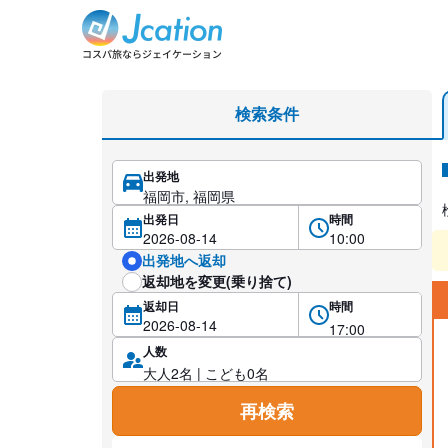
レンタカー検索・比較
検索条件
出発地
レ
出発日
時間
出発地へ返却
返却地を変更(乗り捨て)
返却日
時間
人数
再検索