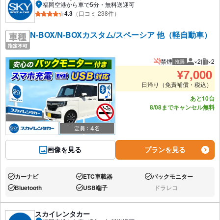
福岡空港から車で5分・無料送迎可
4.3
（口コミ 238件）
N-BOX/N-BOXカスタム/スペーシア 他（軽自動車）
禁煙
×2
×2
推奨
推奨人数
推奨
¥
7,000
日帰り（免責補償・税込）
あと10台
8/08までキャンセル無料
画像を見る
プランを見る
カーナビ
ETC車載器
バックモニター
あり:
あり:
あり:
Bluetooth
USB端子
ドラレコ
あり:
あり:
なし:
スカイレンタカー