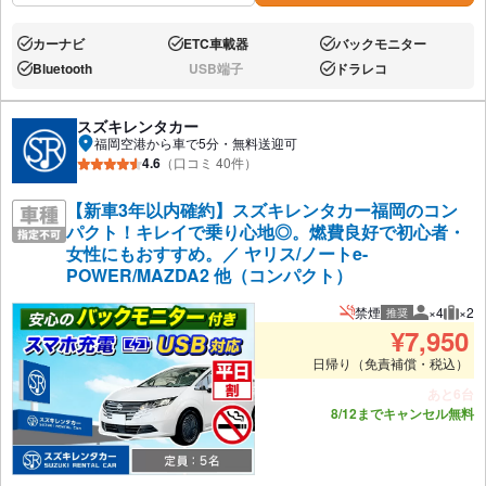
カーナビ
ETC車載器
バックモニター
あり:
あり:
あり:
Bluetooth
USB端子
ドラレコ
あり:
なし:
あり:
スズキレンタカー
福岡空港から車で5分・無料送迎可
4.6
（口コミ 40件）
【新車3年以内確約】スズキレンタカー福岡のコン
パクト！キレイで乗り心地◎。燃費良好で初心者・
女性にもおすすめ。／ ヤリス/ノートe-
POWER/MAZDA2 他（コンパクト）
禁煙
×4
×2
推奨
推奨人数
推奨
¥
7,950
日帰り（免責補償・税込）
あと6台
8/12までキャンセル無料