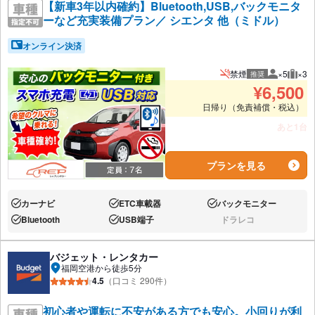
【新車3年以内確約】Bluetooth,USB,バックモニタ
ーなど充実装備プラン／ シエンタ 他（ミドル）
オンライン決済
禁煙
×5
×3
推奨
推奨人数
推奨
¥
6,500
日帰り（免責補償・税込）
あと1台
プランを見る
カーナビ
ETC車載器
バックモニター
あり:
あり:
あり:
Bluetooth
USB端子
ドラレコ
あり:
あり:
なし:
バジェット・レンタカー
福岡空港から徒歩5分
4.5
（口コミ 290件）
初心者や運転に不安がある方でも安心。小回りが利