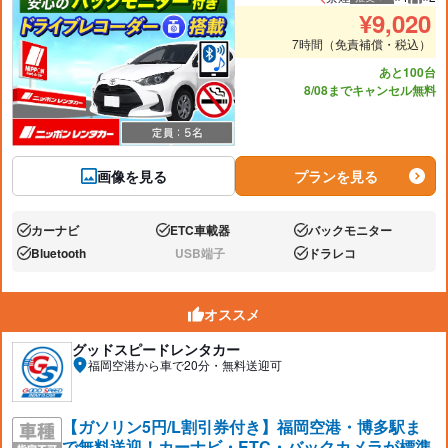
推奨人数
推奨
¥
9,020
7時間（免責補償・税込）
あと100台
8/08までキャンセル無料
画像を見る
プランを見る
カーナビ
ETC車載器
バックモニター
あり:
あり:
あり:
Bluetooth
USB端子
ドラレコ
あり:
なし:
あり:
オススメ
グッドスピードレンタカー
福岡空港から車で20分・無料送迎可
【ガソリン5円/L割引券付き】福岡空港・博多駅ま
で無料送迎！カーナビ・ETC・バックカメラが標準