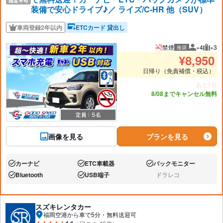
装備で安心ドライブ♪／ ライズ/C-HR 他（SUV）
車両登録2年以内
ETCカード 貸出し
禁煙
×4
×3
推奨
推奨人数
推奨
¥
8,950
日帰り（免責補償・税込）
あと3台
8/08までキャンセル無料
画像を見る
プランを見る
カーナビ
ETC車載器
バックモニター
あり:
あり:
あり:
Bluetooth
USB端子
ドラレコ
あり:
あり:
なし:
スズキレンタカー
福岡空港から車で5分・無料送迎可