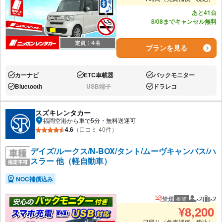
あと41台
8/08までキャンセル無料
プランを見る
カーナビ
ETC車載器
バックモニター
あり:
あり:
あり:
Bluetooth
USB端子
ドラレコ
あり:
なし:
あり:
スズキレンタカー
福岡空港から車で5分・無料送迎可
4.6
（口コミ 40件）
デイズ/ルークス/N-BOX/タント/ムーヴキャンバス/ハ
スラー 他（軽自動車）
NOC補償込み
禁煙
×2
×2
推奨
推奨人数
推奨
¥
8,200
日帰り（免責補償・税込）