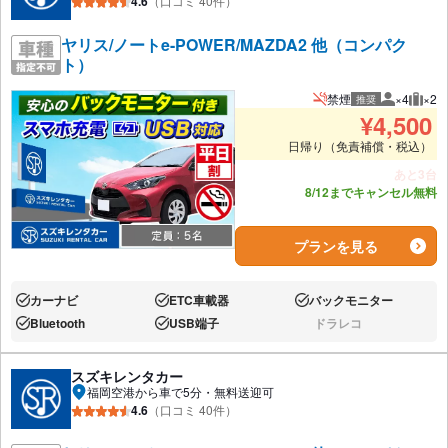
4.6
（口コミ 40件）
ヤリス/ノートe-POWER/MAZDA2 他（コンパク
ト）
禁煙
×4
×2
推奨
推奨人数
推奨
¥
4,500
日帰り（免責補償・税込）
あと3台
8/12までキャンセル無料
プランを見る
カーナビ
ETC車載器
バックモニター
あり:
あり:
あり:
Bluetooth
USB端子
ドラレコ
あり:
あり:
なし:
スズキレンタカー
福岡空港から車で5分・無料送迎可
4.6
（口コミ 40件）