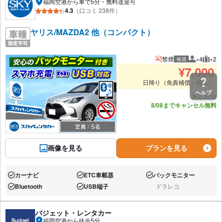
福岡空港から車で5分・無料送迎可
4.3
（口コミ 238件）
ヤリス/MAZDA2 他（コンパクト）
禁煙
×4
×2
推奨
推奨人数
推奨
¥
7,000
日帰り（免責補償・税込）
ヘルプ
あと20台
8/08までキャンセル無料
画像を見る
プランを見る
カーナビ
ETC車載器
バックモニター
あり:
あり:
あり:
Bluetooth
USB端子
ドラレコ
あり:
あり:
なし:
バジェット・レンタカー
福岡空港から徒歩5分