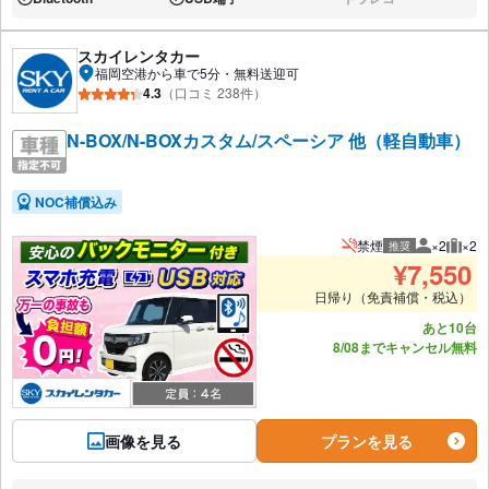
あり:
あり:
なし:
スカイレンタカー
福岡空港から車で5分・無料送迎可
4.3
（口コミ 238件）
N-BOX/N-BOXカスタム/スペーシア 他（軽自動車）
NOC補償込み
禁煙
×2
×2
推奨
推奨人数
推奨
¥
7,550
日帰り（免責補償・税込）
あと10台
8/08までキャンセル無料
画像を見る
プランを見る