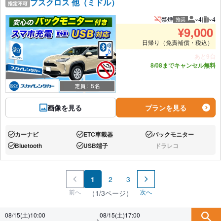
プスクロス 他（ミドル）
禁煙
×4
×4
推奨
推奨人数
推奨
¥
9,000
日帰り（免責補償・税込）
あと9台
8/08までキャンセル無料
画像を見る
プランを見る
カーナビ
ETC車載器
バックモニター
あり:
あり:
あり:
Bluetooth
USB端子
ドラレコ
あり:
あり:
なし:
1
2
3
前へ
次へ
（1/3ページ）
08/15(土)10:00
08/15(土)17:00
→