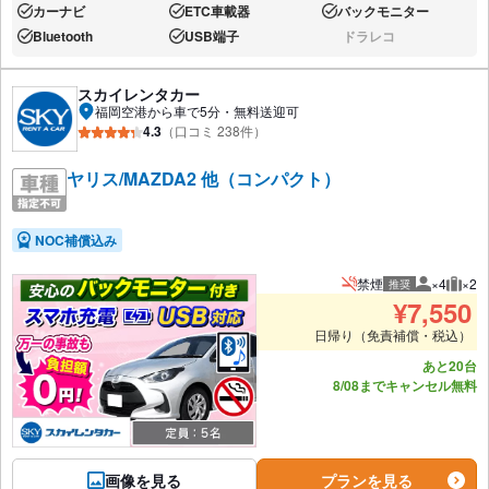
カーナビ
ETC車載器
バックモニター
あり:
あり:
あり:
Bluetooth
USB端子
ドラレコ
あり:
あり:
なし:
スカイレンタカー
福岡空港から車で5分・無料送迎可
4.3
（口コミ 238件）
ヤリス/MAZDA2 他（コンパクト）
NOC補償込み
禁煙
×4
×2
推奨
推奨人数
推奨
¥
7,550
日帰り（免責補償・税込）
あと20台
8/08までキャンセル無料
画像を見る
プランを見る