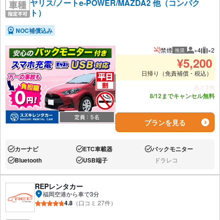
ヤリス/ノートe-POWER/MAZDA2 他（コンパク
ト）
NOC補償込み
禁煙
×4
×2
推奨
推奨人数
推奨
¥
5,200
日帰り（免責補償・税込）
あと3台
8/12までキャンセル無料
プランを見る
カーナビ
ETC車載器
バックモニター
あり:
あり:
あり:
Bluetooth
USB端子
ドラレコ
あり:
あり:
なし:
REPレンタカー
福岡空港から車で3分
4.8
（口コミ 27件）