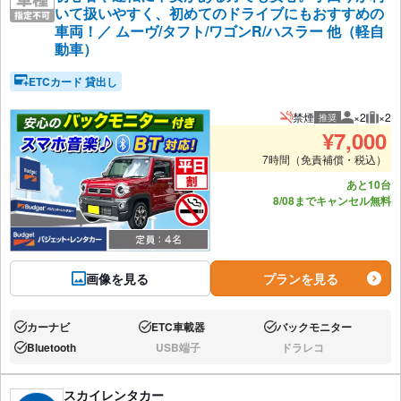
いて扱いやすく、初めてのドライブにもおすすめの
車両！／ ムーヴ/タフト/ワゴンR/ハスラー 他（軽自
動車）
ETCカード 貸出し
禁煙
×2
×2
推奨
推奨人数
推奨
¥
7,000
7時間（免責補償・税込）
あと10台
8/08までキャンセル無料
画像を見る
プランを見る
カーナビ
ETC車載器
バックモニター
あり:
あり:
あり:
Bluetooth
USB端子
ドラレコ
あり:
なし:
なし:
スカイレンタカー