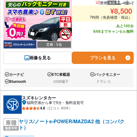
禁煙
×4
×2
推奨
推奨人数
推奨
¥
8,500
7時間（免責補償・税込）
あと100台
8/08までキャンセル無料
画像を見る
プランを見る
カーナビ
ETC車載器
バックモニター
あり:
あり:
あり:
Bluetooth
USB端子
ドラレコ
あり:
なし:
なし:
スズキレンタカー
福岡空港から車で5分・無料送迎可
4.6
（口コミ 40件）
ヤリス/ノートe-POWER/MAZDA2 他（コンパク
ト）