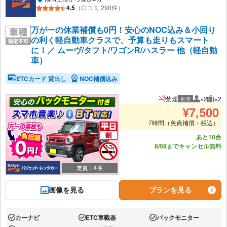
4.5
（口コミ 290件）
万が一の休業補償も0円！安心のNOC込み＆小回り
の利く軽自動車クラスで、予算も走りもスマート
に！／ ムーヴ/タフト/ワゴンR/ハスラー 他（軽自動
車）
ETCカード 貸出し
NOC補償込み
禁煙
×2
×2
推奨
推奨人数
推奨
¥
7,500
7時間（免責補償・税込）
あと10台
8/08までキャンセル無料
画像を見る
プランを見る
カーナビ
ETC車載器
バックモニター
あり:
あり:
あり: