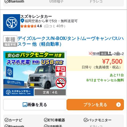
Bluetooth
USB端子
ドラレコ
あり:
なし:
なし:
スズキレンタカー
福岡空港から車で5分・無料送迎可
4.6
（口コミ 40件）
デイズ/ルークス/N-BOX/タント/ムーヴキャンバス/ハ
スラー 他（軽自動車）
禁煙
×2
×2
推奨
推奨人数
推奨
¥
7,500
日帰り（免責補償・税込）
あと11台
8/12までキャンセル無料
画像を見る
プランを見る
カーナビ
ETC車載器
バックモニター
あり:
あり:
あり:
Bluetooth
USB端子
ドラレコ