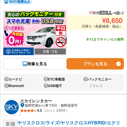
NOC補償込み
禁煙
×4
×2
推奨
推奨人数
推奨
¥
8,650
日帰り（免責補償・税込）
あと6台
8/12までキャンセル無料
画像を見る
プランを見る
カーナビ
ETC車載器
バックモニター
あり:
あり:
あり:
Bluetooth
USB端子
ドラレコ
あり:
あり:
なし:
スカイレンタカー
福岡空港から車で5分・無料送迎可
4.3
（口コミ 238件）
ヤリスクロス/ライズ/ヤリスクロスHYBRID/エクリ