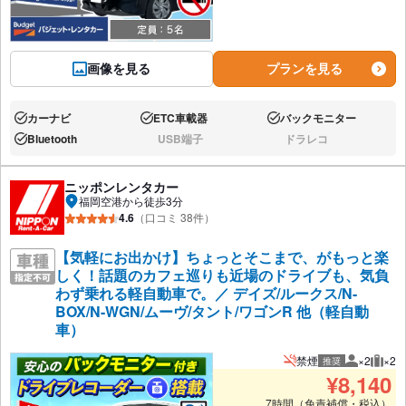
画像を見る
プランを見る
カーナビ
ETC車載器
バックモニター
あり:
あり:
あり:
Bluetooth
USB端子
ドラレコ
あり:
なし:
なし:
ニッポンレンタカー
福岡空港から徒歩3分
4.6
（口コミ 38件）
【気軽にお出かけ】ちょっとそこまで、がもっと楽
しく！話題のカフェ巡りも近場のドライブも、気負
わず乗れる軽自動車で。／ デイズ/ルークス/N-
BOX/N-WGN/ムーヴ/タント/ワゴンR 他（軽自動
車）
禁煙
×2
×2
推奨
推奨人数
推奨
¥
8,140
7時間（免責補償・税込）