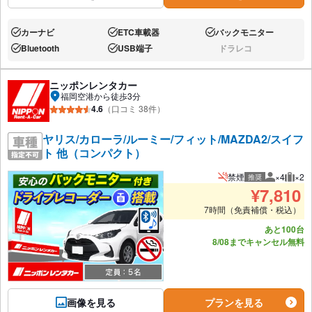
カーナビ
ETC車載器
バックモニター
あり:
あり:
あり:
Bluetooth
USB端子
ドラレコ
あり:
あり:
なし:
ニッポンレンタカー
福岡空港から徒歩3分
4.6
（口コミ 38件）
ヤリス/カローラ/ルーミー/フィット/MAZDA2/スイフ
ト 他（コンパクト）
禁煙
×4
×2
推奨
推奨人数
推奨
¥
7,810
7時間（免責補償・税込）
あと100台
8/08までキャンセル無料
画像を見る
プランを見る