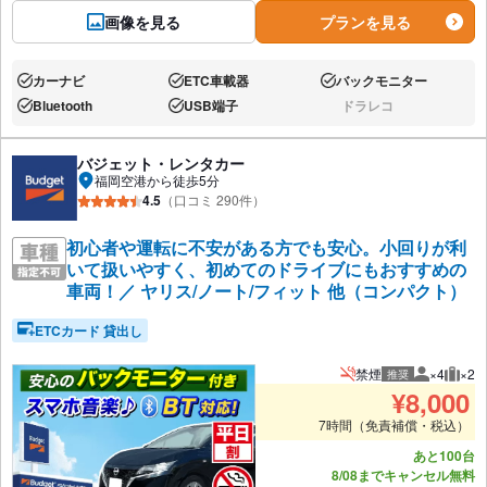
画像を見る
プランを見る
カーナビ
ETC車載器
バックモニター
あり:
あり:
あり:
Bluetooth
USB端子
ドラレコ
あり:
あり:
なし:
バジェット・レンタカー
福岡空港から徒歩5分
4.5
（口コミ 290件）
初心者や運転に不安がある方でも安心。小回りが利
いて扱いやすく、初めてのドライブにもおすすめの
車両！／ ヤリス/ノート/フィット 他（コンパクト）
ETCカード 貸出し
禁煙
×4
×2
推奨
推奨人数
推奨
¥
8,000
7時間（免責補償・税込）
あと100台
8/08までキャンセル無料