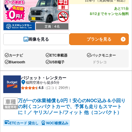
あと11台
8/12までキャンセル無料
画像を見る
プランを見る
カーナビ
ETC車載器
バックモニター
あり:
あり:
あり:
Bluetooth
USB端子
ドラレコ
あり:
あり:
なし:
バジェット・レンタカー
福岡空港から徒歩5分
4.5
（口コミ 290件）
万が一の休業補償も0円！安心のNOC込み＆小回り
の利くコンパクトカーで、予算も走りもスマート
に！／ ヤリス/ノート/フィット 他（コンパクト）
ETCカード 貸出し
NOC補償込み