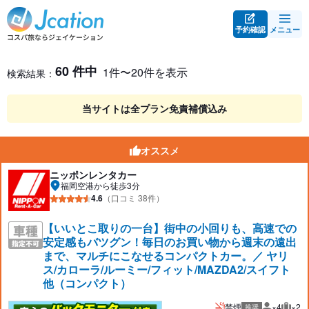
予約確認
メニュー
レンタカー検索・比較
レンタカー検索結果
60 件中
1件〜20件を表示
検索結果：
当サイトは全プラン免責補償込み
オススメ
ニッポンレンタカー
福岡空港から徒歩3分
4.6
（口コミ 38件）
【いいとこ取りの一台】街中の小回りも、高速での
安定感もバツグン！毎日のお買い物から週末の遠出
まで、マルチにこなせるコンパクトカー。／ ヤリ
ス/カローラ/ルーミー/フィット/MAZDA2/スイフト
他（コンパクト）
禁煙
×4
×2
推奨