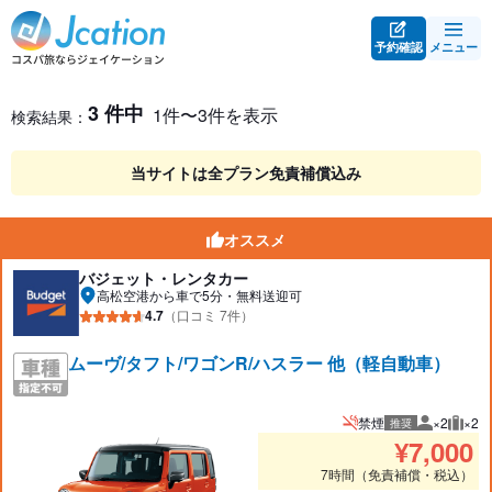
予約確認
メニュー
レンタカー検索・比較
レンタカー検索結果
3 件中
1件〜3件を表示
検索結果：
当サイトは全プラン免責補償込み
オススメ
バジェット・レンタカー
高松空港から車で5分・無料送迎可
4.7
（口コミ 7件）
ムーヴ/タフト/ワゴンR/ハスラー 他（軽自動車）
禁煙
×2
×2
推奨
推奨人数
推奨
¥
7,000
7時間（免責補償・税込）