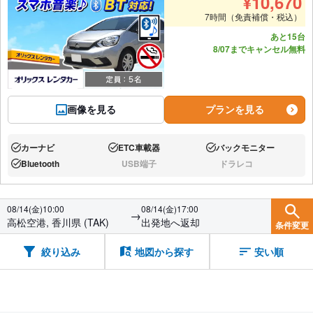
¥
10,670
7時間（免責補償・税込）
あと15台
8/07までキャンセル無料
画像を見る
プランを見る
カーナビ
ETC車載器
バックモニター
あり:
あり:
あり:
Bluetooth
USB端子
ドラレコ
あり:
なし:
なし:
08/14(金)10:00
08/14(金)17:00
→
高松空港, 香川県 (TAK)
出発地へ返却
条件変更
絞り込み
地図から探す
安い順