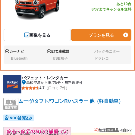
あと10台
8/07までキャンセル無料
画像を見る
プランを見る
カーナビ
ETC車載器
バックモニター
あり:
あり:
なし:
Bluetooth
USB端子
ドラレコ
なし:
なし:
なし:
バジェット・レンタカー
高松空港から車で5分・無料送迎可
4.7
（口コミ 7件）
ムーヴ/タフト/ワゴンR/ハスラー 他（軽自動車）
NOC補償込み
禁煙
×2
×2
推奨
推奨人数
推奨