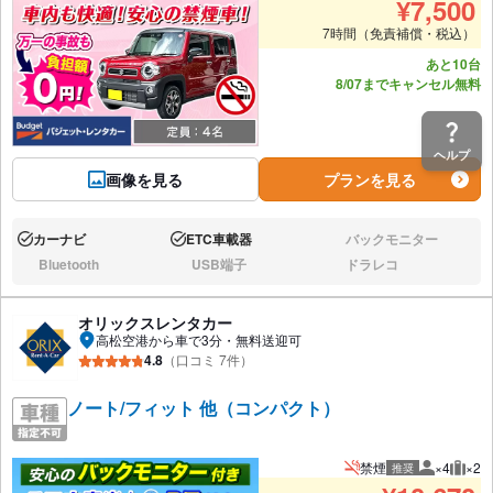
¥
7,500
7時間（免責補償・税込）
あと10台
8/07までキャンセル無料
ヘルプ
画像を見る
プランを見る
カーナビ
ETC車載器
バックモニター
あり:
あり:
なし:
Bluetooth
USB端子
ドラレコ
なし:
なし:
なし:
オリックスレンタカー
高松空港から車で3分・無料送迎可
4.8
（口コミ 7件）
ノート/フィット 他（コンパクト）
禁煙
×4
×2
推奨
推奨人数
推奨