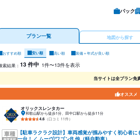
パック
プラン一覧
地図から探す
安い順
おすすめ順
高い順
装備＋年式が良い順
ンタカー検索結果
13 件中
1件〜13件を表示
検索結果：
当サイトは全プラン免
オススメ
オリックスレンタカー
和歌山駅から徒歩1分、田中口駅から徒歩11分
4.6
（口コミ 11件）
【駐車ラクラク設計】車両感覚が掴みやすく初心者に
一台！／ ムーヴ/ワゴンR 他（軽自動車）