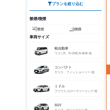
プランを絞り込む
禁煙/喫煙
禁煙
喫煙
車両サイズ
軽自動車
ワゴンR、N-ONE,N-BOX 他
コンパクト
ヤリス、フィット,ルーミー 他
ミドル
プリウス,カローラツーリング 他
SUV
ライズ、ヤリスクロス 他