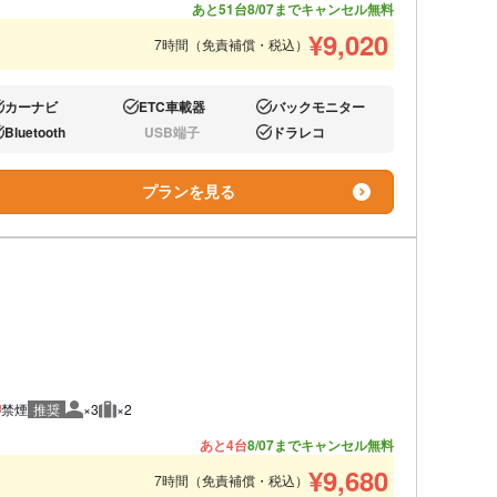
あと51台
8/07までキャンセル無料
¥
9,020
7時間（免責補償・税込）
カーナビ
ETC車載器
バックモニター
り:
あり:
あり:
Bluetooth
USB端子
ドラレコ
り:
なし:
あり:
プランを見る
禁煙
推奨
×3
×2
推奨人数
推奨荷物
あと4台
8/07までキャンセル無料
¥
9,680
7時間（免責補償・税込）