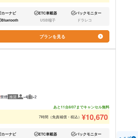
カーナビ
ETC車載器
バックモニター
り:
あり:
あり:
Bluetooth
USB端子
ドラレコ
り:
なし:
なし:
プランを見る
禁煙
推奨
×4
×2
推奨人数
推奨荷物
あと11台
8/07までキャンセル無料
¥
10,670
7時間（免責補償・税込）
カーナビ
ETC車載器
バックモニター
り:
あり:
あり: