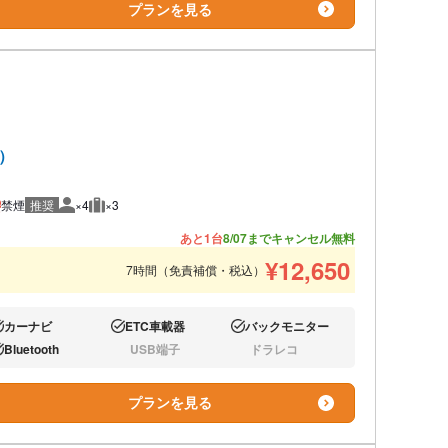
プランを見る
ド）
禁煙
推奨
×4
×3
推奨人数
推奨荷物
あと1台
8/07までキャンセル無料
¥
12,650
7時間（免責補償・税込）
カーナビ
ETC車載器
バックモニター
り:
あり:
あり:
Bluetooth
USB端子
ドラレコ
り:
なし:
なし:
プランを見る