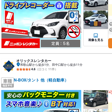
あ
あ
画像を見る
オリックスレンタカー
和歌山駅から徒歩1分、田中口駅から徒歩11分
4.6
（口コミ 11件）
N-BOX/タント 他（軽自動車）