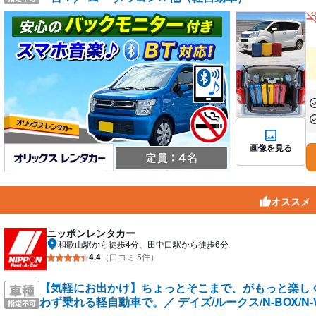
あ
あ
画像を見る
オススメ
ニッポンレンタカー
和歌山駅から徒歩4分、田中口駅から徒歩6分
4.4
（口コミ 5件）
【気軽にお出かけ】ちょっとそこまで、がもっと楽し
わず乗れる軽自動車で。／ デイズ/ルークス/N-BOX/N