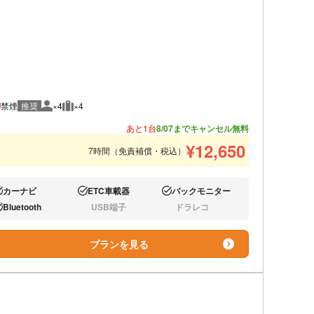
禁煙
推奨
×4
×4
推奨人数
推奨荷物
あと1台
8/07までキャンセル無料
¥
12,650
7時間（免責補償・税込）
カーナビ
ETC車載器
バックモニター
り:
あり:
あり:
Bluetooth
USB端子
ドラレコ
り:
なし:
なし:
プランを見る