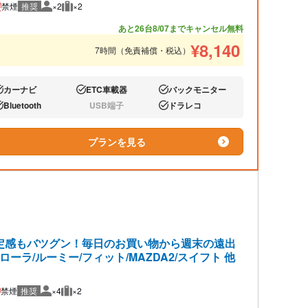
禁煙
推奨
×2
×2
推奨人数
推奨荷物
あと26台
8/07までキャンセル無料
¥
8,140
7時間（免責補償・税込）
カーナビ
ETC車載器
バックモニター
り:
あり:
あり:
Bluetooth
USB端子
ドラレコ
り:
なし:
あり:
プランを見る
定感もバツグン！毎日のお買い物から週末の遠出
ラ/ルーミー/フィット/MAZDA2/スイフト 他
禁煙
推奨
×4
×2
推奨人数
推奨荷物