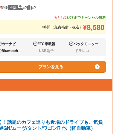
禁煙
推奨
×2
×2
推奨人数
推奨荷物
あと1台
8/07までキャンセル無料
¥
8,580
7時間（免責補償・税込）
カーナビ
ETC車載器
バックモニター
り:
あり:
あり:
Bluetooth
USB端子
ドラレコ
り:
なし:
なし:
プランを見る
く！話題のカフェ巡りも近場のドライブも、気負
-WGN/ムーヴ/タント/ワゴンR 他（軽自動車）