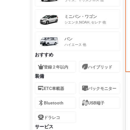
ミニバン・ワゴン
シエンタ,NOAH, セレナ 他
バン
ハイエース 他
おすすめ
登録２年以内
ハイブリッド
装備
ETC車載器
バックモニター
Bluetooth
USB端子
ドラレコ
サービス