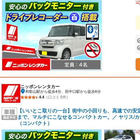
あ
あ
ニッポンレンタカー
和歌山駅から徒歩4分、田中口駅から徒歩6分
4.4
（口コミ 5件）
【いいとこ取りの一台】街中の小回りも、高速での安
まで、マルチにこなせるコンパクトカー。／ ヤリス/カロー
（コンパクト）