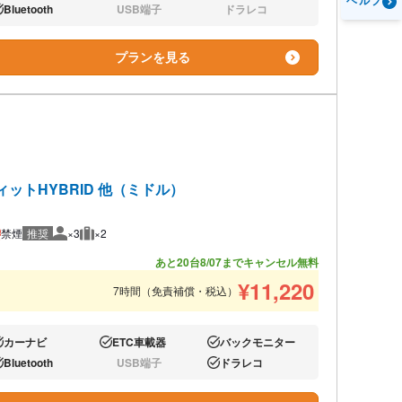
ヘルプ
Bluetooth
USB端子
ドラレコ
り:
なし:
なし:
プランを見る
ィットHYBRID 他（ミドル）
禁煙
推奨
×3
×2
推奨人数
推奨荷物
あと20台
8/07までキャンセル無料
¥
11,220
7時間（免責補償・税込）
カーナビ
ETC車載器
バックモニター
り:
あり:
あり:
Bluetooth
USB端子
ドラレコ
り:
なし:
あり: