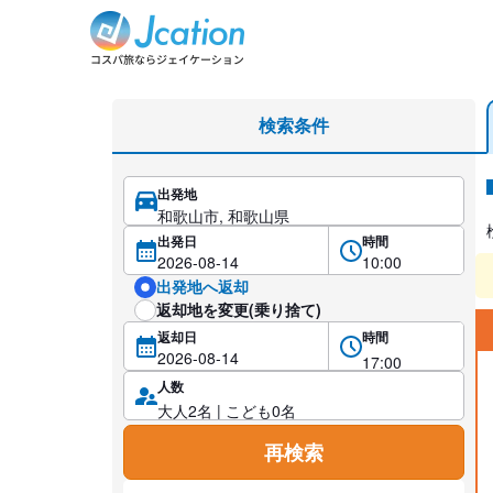
レンタカー検索・比較
検索条件
出発地
レ
出発日
時間
出発地へ返却
返却地を変更(乗り捨て)
返却日
時間
人数
再検索