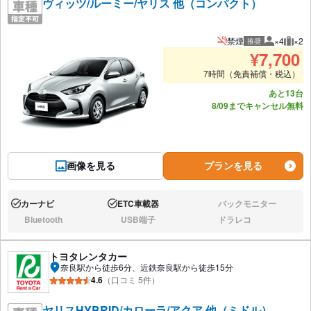
ヴィッツ/ルーミー/ヤリス 他（コンパクト）
禁煙
×4
×2
推奨
推奨人数
推奨
¥
7,700
7時間（免責補償・税込）
あと13台
8/09までキャンセル無料
画像を見る
プランを見る
カーナビ
ETC車載器
バックモニター
あり:
あり:
なし:
Bluetooth
USB端子
ドラレコ
なし:
なし:
なし:
トヨタレンタカー
奈良駅から徒歩6分、近鉄奈良駅から徒歩15分
4.6
（口コミ 5件）
ヤリスHYBRID/カローラ/アクア 他（ミドル）