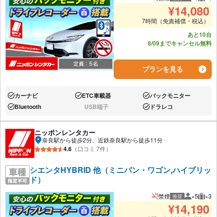
推奨人数
推奨
¥
14,080
7時間（免責補償・税込）
あと10台
8/09までキャンセル無料
プランを見る
カーナビ
ETC車載器
バックモニター
あり:
あり:
あり:
Bluetooth
USB端子
ドラレコ
あり:
なし:
あり:
ニッポンレンタカー
奈良駅から徒歩2分、近鉄奈良駅から徒歩11分
4.6
（口コミ 7件）
シエンタHYBRID 他（ミニバン・ワゴン,ハイブリッ
ド）
禁煙
×5
×3
推奨
推奨人数
推奨
¥
14,190