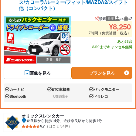
ス/カローラ/ルーミー/フィット/MAZDA2/スイフト
他（コンパクト）
禁煙
×4
×2
推奨
推奨人数
推奨
¥
8,250
7時間（免責補償・税込）
あと53台
8/09までキャンセル無料
画像を見る
プランを見る
カーナビ
ETC車載器
バックモニター
あり:
あり:
あり:
Bluetooth
USB端子
ドラレコ
あり:
なし:
あり:
オリックスレンタカー
奈良駅から徒歩14分、近鉄奈良駅から徒歩1分
4.7
（口コミ 34件）