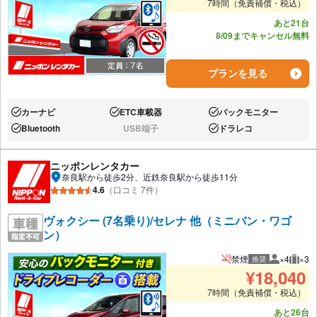
7時間（免責補償・税込）
あと21台
8/09までキャンセル無料
プランを見る
カーナビ
ETC車載器
バックモニター
あり:
あり:
あり:
Bluetooth
USB端子
ドラレコ
あり:
なし:
あり:
ニッポンレンタカー
奈良駅から徒歩2分、近鉄奈良駅から徒歩11分
4.6
（口コミ 7件）
ヴォクシー (7名乗り)/セレナ 他（ミニバン・ワゴ
ン）
禁煙
×4
×3
推奨
推奨人数
推奨
¥
18,040
7時間（免責補償・税込）
あと26台