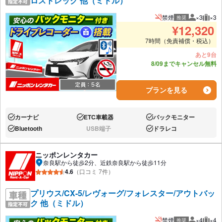
ロストレック 他（ミドル）
禁煙
×3
×3
推奨
推奨人数
推奨
¥
12,320
7時間（免責補償・税込）
あと9台
8/09までキャンセル無料
プランを見る
カーナビ
ETC車載器
バックモニター
あり:
あり:
あり:
Bluetooth
USB端子
ドラレコ
あり:
なし:
あり:
ニッポンレンタカー
奈良駅から徒歩2分、近鉄奈良駅から徒歩11分
4.6
（口コミ 7件）
プリウス/CX-5/レヴォーグ/フォレスター/アウトバッ
ク 他（ミドル）
禁煙
×4
×4
推奨