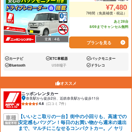
推奨人数
推奨
¥
7,480
7時間（免責補償・税込）
あと28台
8/09までキャンセル無料
プランを見る
カーナビ
ETC車載器
バックモニター
あり:
あり:
あり:
Bluetooth
USB端子
ドラレコ
あり:
なし:
あり:
オススメ
ニッポンレンタカー
奈良駅から徒歩2分、近鉄奈良駅から徒歩11分
4.6
（口コミ 7件）
【いいとこ取りの一台】街中の小回りも、高速での
安定感もバツグン！毎日のお買い物から週末の遠出
まで、マルチにこなせるコンパクトカー。／ ヤリ