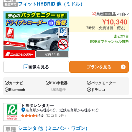
フィットHYBRID 他（ミドル）
禁煙
×3
×2
推奨
推奨人数
推奨
¥
10,340
7時間（免責補償・税込）
あと21台
8/09までキャンセル無料
画像を見る
プランを見る
カーナビ
ETC車載器
バックモニター
あり:
あり:
あり:
Bluetooth
USB端子
ドラレコ
あり:
なし:
あり:
トヨタレンタカー
奈良駅から徒歩6分、近鉄奈良駅から徒歩15分
4.6
（口コミ 5件）
シエンタ 他（ミニバン・ワゴン）