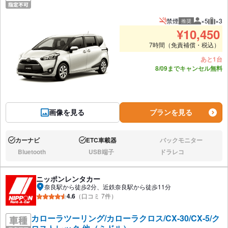
禁煙
×5
×3
推奨
推奨人数
推奨
¥
10,450
7時間（免責補償・税込）
あと1台
8/09までキャンセル無料
画像を見る
プランを見る
カーナビ
ETC車載器
バックモニター
あり:
あり:
なし:
Bluetooth
USB端子
ドラレコ
なし:
なし:
なし:
ニッポンレンタカー
奈良駅から徒歩2分、近鉄奈良駅から徒歩11分
4.6
（口コミ 7件）
カローラツーリング/カローラクロス/CX-30/CX-5/ク