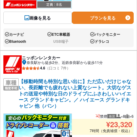
画像を見る
プランを見る
カーナビ
ETC車載器
バックモニター
あり:
あり:
あり:
Bluetooth
USB端子
ドラレコ
あり:
なし:
あり:
ニッポンレンタカー
奈良駅から徒歩2分、近鉄奈良駅から徒歩11分
4.6
（口コミ 7件）
【移動時間も特別な思い出に】ただ広いだけじゃな
い、長距離でも疲れない上質なシート。大切なゲス
トの送迎や特別な日のドライブにふさわしいハイエ
ース グランドキャビン。／ ハイエース グランドキ
ャビン 他（バン）
禁煙
×8
×6
推奨
推奨人数
推奨
¥
23,320
7時間（免責補償・税込）