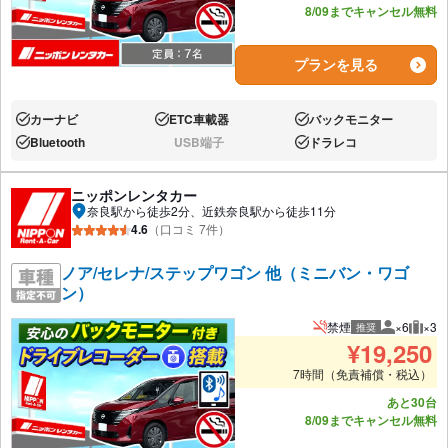
8/09までキャンセル無料
プランを見る
カーナビ
ETC車載器
バックモニター
あり:
あり:
あり:
Bluetooth
USB端子
ドラレコ
あり:
なし:
あり:
ニッポンレンタカー
奈良駅から徒歩2分、近鉄奈良駅から徒歩11分
4.6
（口コミ 7件）
ノア/セレナ/ステップワゴン 他（ミニバン・ワゴ
ン）
禁煙
×6
×3
推奨
推奨人数
推奨
¥
19,250
7時間（免責補償・税込）
あと30台
8/09までキャンセル無料