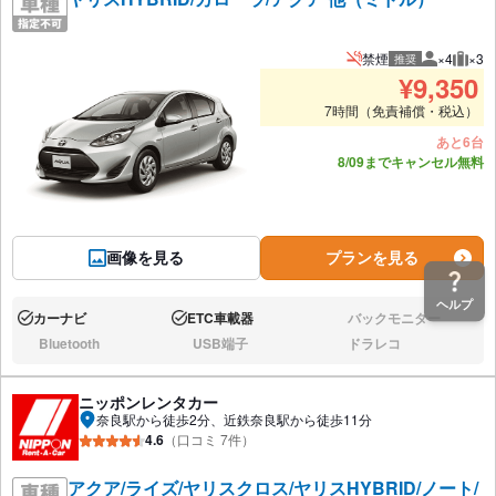
禁煙
×4
×3
推奨
推奨人数
推奨
¥
9,350
7時間（免責補償・税込）
あと6台
8/09までキャンセル無料
画像を見る
プランを見る
ヘルプ
カーナビ
ETC車載器
バックモニター
あり:
あり:
なし:
Bluetooth
USB端子
ドラレコ
なし:
なし:
なし:
ニッポンレンタカー
奈良駅から徒歩2分、近鉄奈良駅から徒歩11分
4.6
（口コミ 7件）
アクア/ライズ/ヤリスクロス/ヤリスHYBRID/ノート/