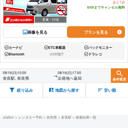
あと7台
8/09までキャンセル無料
画像を見る
プランを見る
カーナビ
ETC車載器
バックモニター
あり:
あり:
あり:
Bluetooth
USB端子
ドラレコ
あり:
なし:
あり:
08/16(日)10:00
08/16(日)17:00
→
奈良駅, 奈良県
出発地へ返却
条件変更
絞り込み
地図から探す
安い順
Jcation
レンタカー予約
奈良県
奈良駅
検索結果一覧