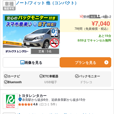
ノート/フィット 他（コンパクト）
禁煙
×4
×2
推奨
推奨人数
推奨
¥
7,040
7時間（免責補償・税込）
あと19台
8/09までキャンセル無料
画像を見る
プランを見る
カーナビ
ETC車載器
バックモニター
あり:
あり:
あり:
Bluetooth
USB端子
ドラレコ
あり:
なし:
なし:
トヨタレンタカー
奈良駅から徒歩6分、近鉄奈良駅から徒歩15分
4.6
（口コミ 5件）