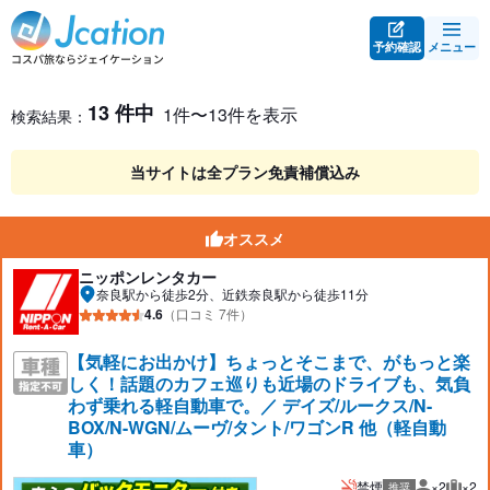
予約確認
メニュー
レンタカー検索・比較
レンタカー検索結果
13 件中
1件〜13件を表示
検索結果：
当サイトは全プラン免責補償込み
オススメ
ニッポンレンタカー
奈良駅から徒歩2分、近鉄奈良駅から徒歩11分
4.6
（口コミ 7件）
【気軽にお出かけ】ちょっとそこまで、がもっと楽
しく！話題のカフェ巡りも近場のドライブも、気負
わず乗れる軽自動車で。／ デイズ/ルークス/N-
BOX/N-WGN/ムーヴ/タント/ワゴンR 他（軽自動
車）
禁煙
×2
×2
推奨