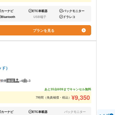
カーナビ
ETC車載器
バックモニター
り:
あり:
あり:
Bluetooth
USB端子
ドラレコ
り:
なし:
あり:
プランを見る
ッド）
禁煙
推奨
×4
×3
推奨人数
推奨荷物
あと35台
8/09までキャンセル無料
¥
9,350
7時間（免責補償・税込）
カーナビ
ETC車載器
バックモニター
り:
あり:
なし: