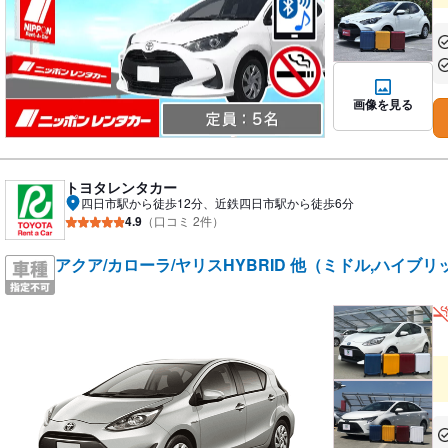
あ
あ
画像を見る
トヨタレンタカー
四日市駅から徒歩12分、近鉄四日市駅から徒歩6分
4.9
（口コミ 2件）
アクア/カローラ/ヤリスHYBRID 他（ミドル,ハイブリ
あ