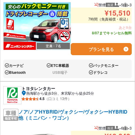
禁煙
×5
×3
推奨
推奨人数
推奨
¥
15,510
7時間（免責補償・税込）
あと9台
8/07までキャンセル無料
プランを見る
カーナビ
ETC車載器
バックモニター
あり:
あり:
あり:
Bluetooth
USB端子
ドラレコ
あり:
なし:
あり:
トヨタレンタカー
熱海駅から徒歩3分、来宮駅から徒歩25分
4.5
（口コミ 13件）
ノア/ノアHYBRID/ヴォクシー/ヴォクシーHYBRID
他（ミニバン・ワゴン）
禁煙
×6
×3
推奨
推奨人数
推奨