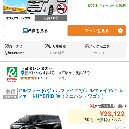
あと9台
8/07までキャンセル無料
画像を見る
プランを見る
カーナビ
ETC車載器
バックモニター
あり:
あり:
あり:
Bluetooth
USB端子
ドラレコ
あり:
なし:
なし:
トヨタレンタカー
熱海駅から徒歩3分、来宮駅から徒歩25分
4.5
（口コミ 13件）
アルファード/ヴェルファイア/ヴェルファイア/アル
ファードHYBRID 他（ミニバン・ワゴン）
禁煙
×6
×3
推奨
推奨人数
推奨
¥
23,122
7時間（免責補償・税込）
あと2台