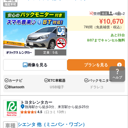
禁煙
×4
×2
推奨
推奨人数
推奨
¥
10,670
7時間（免責補償・税込）
あと23台
8/07までキャンセル無料
画像を見る
プランを見る
ヘルプ
カーナビ
ETC車載器
バックモニター
あり:
あり:
あり:
Bluetooth
USB端子
ドラレコ
あり:
なし:
なし:
トヨタレンタカー
熱海駅から徒歩3分、来宮駅から徒歩25分
4.5
（口コミ 13件）
シエンタ 他（ミニバン・ワゴン）