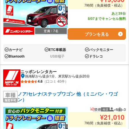
7時間（免責補償・税込）
あと39台
8/07までキャンセル無料
プランを見る
カーナビ
ETC車載器
バックモニター
あり:
あり:
あり:
Bluetooth
USB端子
ドラレコ
あり:
なし:
あり:
ニッポンレンタカー
熱海駅から徒歩1分、来宮駅から徒歩20分
4.6
（口コミ 40件）
ノア/セレナ/ステップワゴン 他（ミニバン・ワゴ
ン）
禁煙
×6
×3
推奨
推奨人数
推奨
¥
21,010
7時間（免責補償・税込）