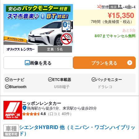
禁煙
×4
×4
推奨
推奨人数
推奨
¥
15,350
7時間（免責補償・税込）
あと5台
8/07までキャンセル無料
画像を見る
プランを見る
カーナビ
ETC車載器
バックモニター
あり:
あり:
あり:
Bluetooth
USB端子
ドラレコ
あり:
なし:
なし:
ニッポンレンタカー
熱海駅から徒歩1分、来宮駅から徒歩20分
4.6
（口コミ 40件）
シエンタHYBRID 他（ミニバン・ワゴン,ハイブリッ
ド）