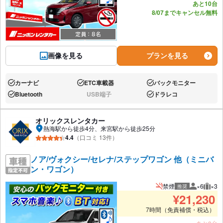
あと10台
8/07までキャンセル無料
画像を見る
プランを見る
カーナビ
ETC車載器
バックモニター
あり:
あり:
あり:
Bluetooth
USB端子
ドラレコ
あり:
なし:
あり:
オリックスレンタカー
熱海駅から徒歩4分、来宮駅から徒歩25分
4.4
（口コミ 13件）
ノア/ヴォクシー/セレナ/ステップワゴン 他（ミニバ
ン・ワゴン）
禁煙
×6
×3
推奨
推奨人数
推奨
¥
21,230
7時間（免責補償・税込）