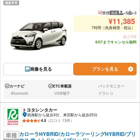
禁煙
×5
×3
推奨
推奨人数
推奨
¥
11,385
7時間（免責補償・税込）
あと3台
8/07までキャンセル無料
画像を見る
プランを見る
カーナビ
ETC車載器
バックモニター
あり:
あり:
なし:
Bluetooth
USB端子
ドラレコ
なし:
なし:
なし:
トヨタレンタカー
熱海駅から徒歩3分、来宮駅から徒歩25分
4.5
（口コミ 13件）
カローラHYBRID/カローラツーリングHYBRID/プリ