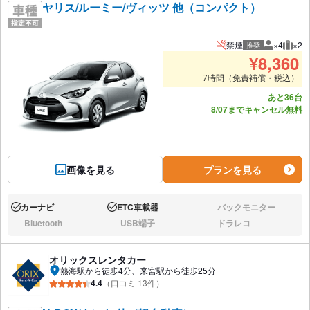
ヤリス/ルーミー/ヴィッツ 他（コンパクト）
禁煙
×4
×2
推奨
推奨人数
推奨
¥
8,360
7時間（免責補償・税込）
あと36台
8/07までキャンセル無料
画像を見る
プランを見る
カーナビ
ETC車載器
バックモニター
あり:
あり:
なし:
Bluetooth
USB端子
ドラレコ
なし:
なし:
なし:
オリックスレンタカー
熱海駅から徒歩4分、来宮駅から徒歩25分
4.4
（口コミ 13件）