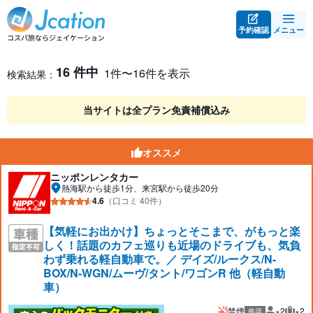
予約確認
メニュー
レンタカー検索・比較
レンタカー検索結果
16 件中
1件〜16件を表示
検索結果：
当サイトは全プラン免責補償込み
オススメ
ニッポンレンタカー
熱海駅から徒歩1分、来宮駅から徒歩20分
4.6
（口コミ 40件）
【気軽にお出かけ】ちょっとそこまで、がもっと楽
しく！話題のカフェ巡りも近場のドライブも、気負
わず乗れる軽自動車で。／ デイズ/ルークス/N-
BOX/N-WGN/ムーヴ/タント/ワゴンR 他（軽自動
車）
禁煙
×2
×2
推奨