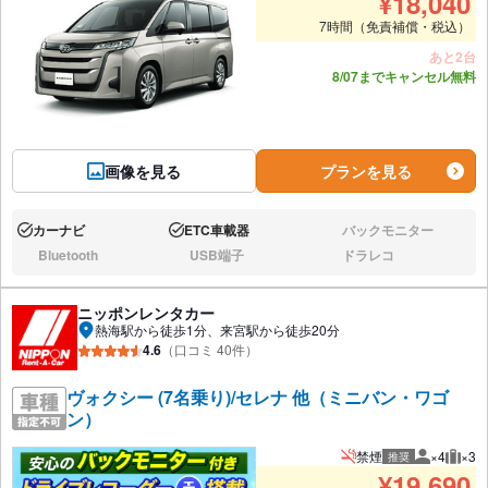
¥
18,040
7時間（免責補償・税込）
あと2台
8/07までキャンセル無料
画像を見る
プランを見る
カーナビ
ETC車載器
バックモニター
あり:
あり:
なし:
Bluetooth
USB端子
ドラレコ
なし:
なし:
なし:
ニッポンレンタカー
熱海駅から徒歩1分、来宮駅から徒歩20分
4.6
（口コミ 40件）
ヴォクシー (7名乗り)/セレナ 他（ミニバン・ワゴ
ン）
禁煙
×4
×3
推奨
推奨人数
推奨
¥
19,690