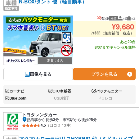
N-BOX/タント 他（軽自動車）
禁煙
×3
×2
推奨
推奨人数
推奨
¥
9,680
7時間（免責補償・税込）
あと20台
8/07までキャンセル無料
画像を見る
プランを見る
カーナビ
ETC車載器
バックモニター
あり:
あり:
あり:
Bluetooth
USB端子
ドラレコ
あり:
なし:
なし:
トヨタレンタカー
熱海駅から徒歩3分、来宮駅から徒歩25分
4.5
（口コミ 13件）
アクア/カローラ/ヤリスHYBRID 他（ミドル,ハイブ