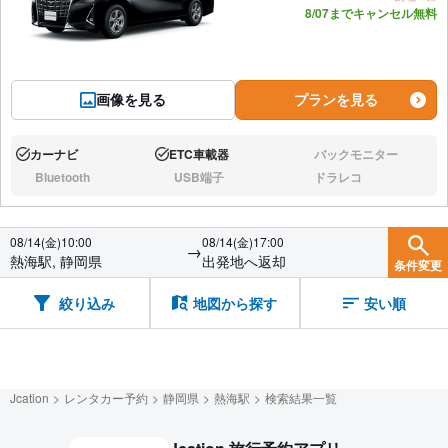
8/07までキャンセル無料
画像を見る
プランを見る
カーナビ
ETC車載器
バックモニター
あり:
あり:
なし:
Bluetooth
USB端子
ドラレコ
なし:
なし:
なし:
08/14(金)10:00
08/14(金)17:00
→
熱海駅, 静岡県
出発地へ返却
条件変更
絞り込み
地図から探す
安い順
Jcation
レンタカー予約
静岡県
熱海駅
検索結果一覧