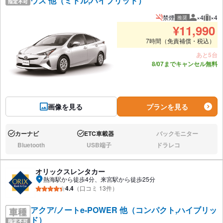
ウス 他（ミドル,ハイブリッド）
禁煙
×4
×4
推奨
推奨人数
推奨
¥
11,990
7時間（免責補償・税込）
あと5台
8/07までキャンセル無料
画像を見る
プランを見る
カーナビ
ETC車載器
バックモニター
あり:
あり:
なし:
Bluetooth
USB端子
ドラレコ
なし:
なし:
なし:
オリックスレンタカー
熱海駅から徒歩4分、来宮駅から徒歩25分
4.4
（口コミ 13件）
アクア/ノートe-POWER 他（コンパクト,ハイブリッ
ド）