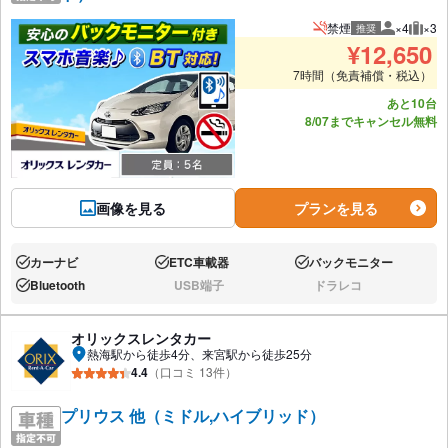
禁煙
×4
×3
推奨
推奨人数
推奨
¥
12,650
7時間（免責補償・税込）
あと10台
8/07までキャンセル無料
画像を見る
プランを見る
カーナビ
ETC車載器
バックモニター
あり:
あり:
あり:
Bluetooth
USB端子
ドラレコ
あり:
なし:
なし:
オリックスレンタカー
熱海駅から徒歩4分、来宮駅から徒歩25分
4.4
（口コミ 13件）
プリウス 他（ミドル,ハイブリッド）