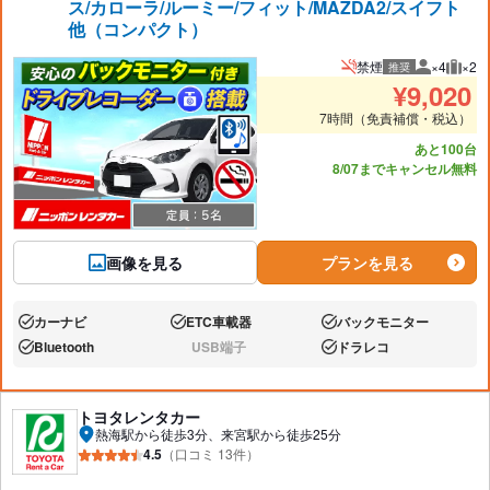
ス/カローラ/ルーミー/フィット/MAZDA2/スイフト
他（コンパクト）
禁煙
×4
×2
推奨
推奨人数
推奨
¥
9,020
7時間（免責補償・税込）
あと100台
8/07までキャンセル無料
画像を見る
プランを見る
カーナビ
ETC車載器
バックモニター
あり:
あり:
あり:
Bluetooth
USB端子
ドラレコ
あり:
なし:
あり:
トヨタレンタカー
熱海駅から徒歩3分、来宮駅から徒歩25分
4.5
（口コミ 13件）