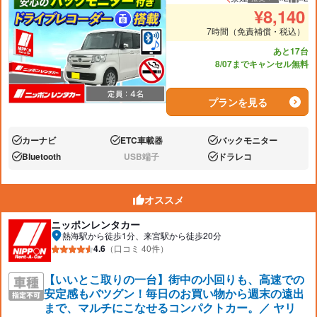
推奨人数
推奨
¥
8,140
7時間（免責補償・税込）
あと17台
8/07までキャンセル無料
プランを見る
カーナビ
ETC車載器
バックモニター
あり:
あり:
あり:
Bluetooth
USB端子
ドラレコ
あり:
なし:
あり:
オススメ
ニッポンレンタカー
熱海駅から徒歩1分、来宮駅から徒歩20分
4.6
（口コミ 40件）
【いいとこ取りの一台】街中の小回りも、高速での
安定感もバツグン！毎日のお買い物から週末の遠出
まで、マルチにこなせるコンパクトカー。／ ヤリ