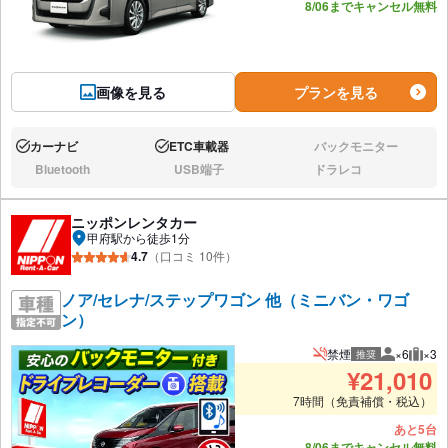
8/06までキャンセル無料
画像を見る
プランを見る
カーナビ
ETC車載器
バックモニター
あり:
あり:
なし:
Bluetooth
USB端子
ドラレコ
なし:
なし:
なし:
ニッポンレンタカー
甲府駅から徒歩1分
4.7
（口コミ 10件）
ノア/セレナ/ステップワゴン 他（ミニバン・ワゴ
ン）
禁煙
×6
×3
推奨
推奨人数
推奨
¥
21,010
7時間（免責補償・税込）
あと5台
8/06までキャンセル無料