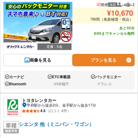
禁煙
×4
×2
推奨
推奨人数
推奨
¥
10,670
7時間（免責補償・税込）
あと40台
8/06までキャンセル無料
画像を見る
プランを見る
カーナビ
ETC車載器
バックモニター
あり:
あり:
あり:
Bluetooth
USB端子
ドラレコ
あり:
なし:
なし:
トヨタレンタカー
甲府駅から徒歩2分、金手駅から徒歩17分
4.5
（口コミ 4件）
シエンタ 他（ミニバン・ワゴン）