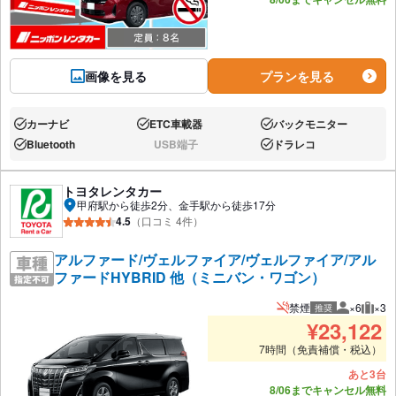
画像を見る
プランを見る
カーナビ
ETC車載器
バックモニター
あり:
あり:
あり:
Bluetooth
USB端子
ドラレコ
あり:
なし:
あり:
トヨタレンタカー
甲府駅から徒歩2分、金手駅から徒歩17分
4.5
（口コミ 4件）
アルファード/ヴェルファイア/ヴェルファイア/アル
ファードHYBRID 他（ミニバン・ワゴン）
禁煙
×6
×3
推奨
推奨人数
推奨
¥
23,122
7時間（免責補償・税込）
あと3台
8/06までキャンセル無料