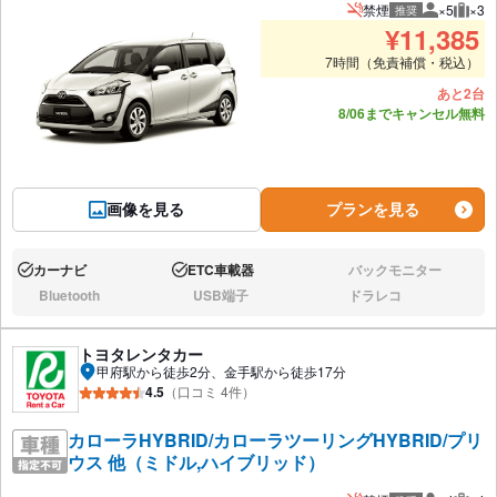
禁煙
×5
×3
推奨
推奨人数
推奨
¥
11,385
7時間（免責補償・税込）
あと2台
8/06までキャンセル無料
画像を見る
プランを見る
カーナビ
ETC車載器
バックモニター
あり:
あり:
なし:
Bluetooth
USB端子
ドラレコ
なし:
なし:
なし:
トヨタレンタカー
甲府駅から徒歩2分、金手駅から徒歩17分
4.5
（口コミ 4件）
カローラHYBRID/カローラツーリングHYBRID/プリ
ウス 他（ミドル,ハイブリッド）