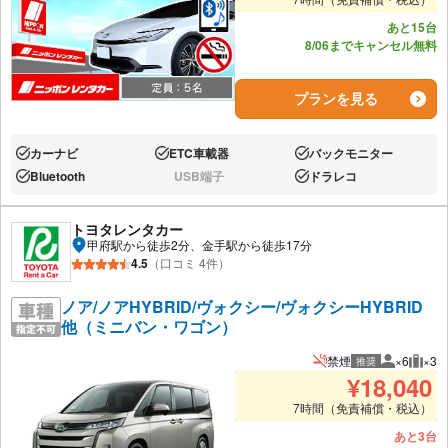
あと15台
8/06までキャンセル無料
プランを見る
カーナビ
ETC車載器
バックモニター
あり:
あり:
あり:
Bluetooth
USB端子
ドラレコ
あり:
なし:
あり:
トヨタレンタカー
甲府駅から徒歩2分、金手駅から徒歩17分
4.5
（口コミ 4件）
ノア/ノアHYBRID/ヴォクシー/ヴォクシーHYBRID
他（ミニバン・ワゴン）
禁煙
×6
×3
推奨
推奨人数
推奨
¥
18,040
7時間（免責補償・税込）
あと3台