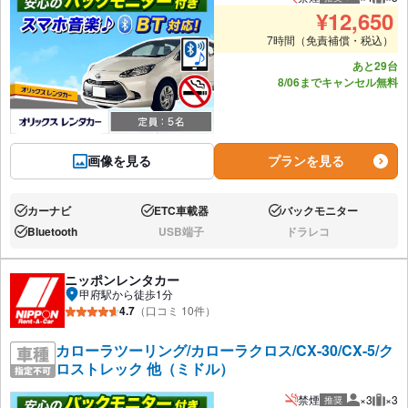
推奨人数
推奨
¥
12,650
7時間（免責補償・税込）
あと29台
8/06までキャンセル無料
画像を見る
プランを見る
カーナビ
ETC車載器
バックモニター
あり:
あり:
あり:
Bluetooth
USB端子
ドラレコ
あり:
なし:
なし:
ニッポンレンタカー
甲府駅から徒歩1分
4.7
（口コミ 10件）
カローラツーリング/カローラクロス/CX-30/CX-5/ク
ロストレック 他（ミドル）
禁煙
×3
×3
推奨
推奨人数
推奨