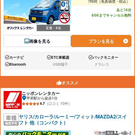
7時間（免責補償・税込）
あと16台
8/06までキャンセル無料
画像を見る
プランを見る
カーナビ
ETC車載器
バックモニター
あり:
あり:
あり:
Bluetooth
USB端子
ドラレコ
あり:
なし:
なし:
オススメ
ニッポンレンタカー
甲府駅から徒歩1分
4.7
（口コミ 10件）
ヤリス/カローラ/ルーミー/フィット/MAZDA2/スイ
フト 他（コンパクト）
禁煙
×4
×2
推奨