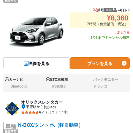
禁煙
×4
×2
推奨
推奨人数
推奨
¥
8,360
7時間（免責補償・税込）
あと1台
8/06までキャンセル無料
画像を見る
プランを見る
カーナビ
ETC車載器
バックモニター
あり:
あり:
なし:
Bluetooth
USB端子
ドラレコ
なし:
なし:
なし:
オリックスレンタカー
甲府駅から徒歩4分
4.7
（口コミ 17件）
N-BOX/タント 他（軽自動車）