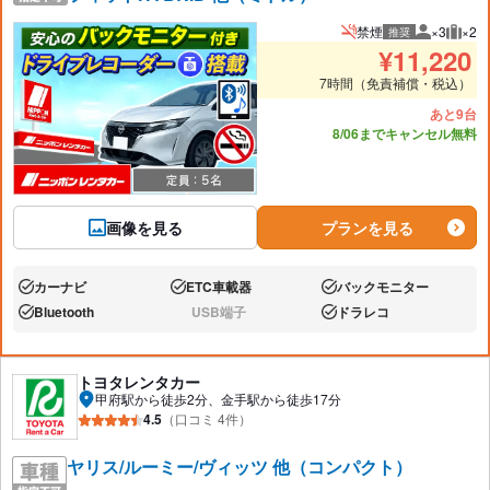
禁煙
×3
×2
推奨
推奨人数
推奨
¥
11,220
7時間（免責補償・税込）
あと9台
8/06までキャンセル無料
画像を見る
プランを見る
カーナビ
ETC車載器
バックモニター
あり:
あり:
あり:
Bluetooth
USB端子
ドラレコ
あり:
なし:
あり:
トヨタレンタカー
甲府駅から徒歩2分、金手駅から徒歩17分
4.5
（口コミ 4件）
ヤリス/ルーミー/ヴィッツ 他（コンパクト）