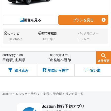
画像を見る
プランを見る
カーナビ
ETC車載器
バックモニター
あり:
あり:
なし:
Bluetooth
USB端子
ドラレコ
なし:
なし:
なし:
08/13(木)10:00
08/13(木)17:00
→
甲府駅, 山梨県
出発地へ返却
条件変更
絞り込み
地図から探す
安い順
Jcation
レンタカー予約
山梨県
甲府駅
検索結果一覧
Jcation 旅行予約アプリ