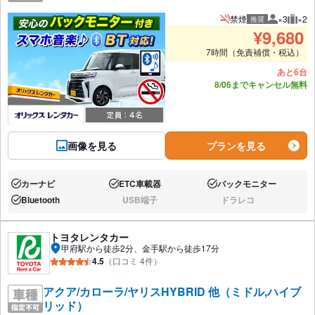
禁煙
×3
×2
推奨
推奨人数
推奨
¥
9,680
7時間（免責補償・税込）
あと6台
8/06までキャンセル無料
画像を見る
プランを見る
カーナビ
ETC車載器
バックモニター
あり:
あり:
あり:
Bluetooth
USB端子
ドラレコ
あり:
なし:
なし:
トヨタレンタカー
甲府駅から徒歩2分、金手駅から徒歩17分
4.5
（口コミ 4件）
アクア/カローラ/ヤリスHYBRID 他（ミドル,ハイブ
リッド）