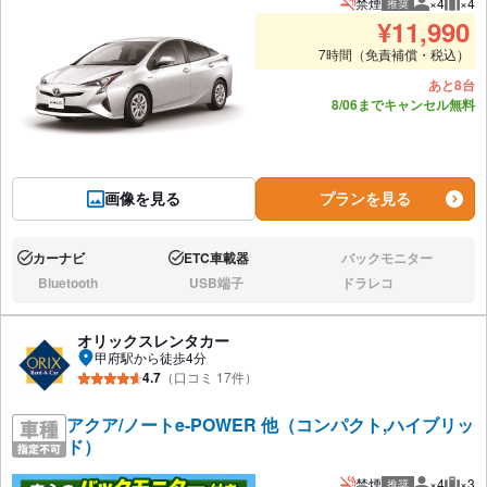
禁煙
×4
×4
推奨
推奨人数
推奨
¥
11,990
7時間（免責補償・税込）
あと8台
8/06までキャンセル無料
画像を見る
プランを見る
カーナビ
ETC車載器
バックモニター
あり:
あり:
なし:
Bluetooth
USB端子
ドラレコ
なし:
なし:
なし:
オリックスレンタカー
甲府駅から徒歩4分
4.7
（口コミ 17件）
アクア/ノートe-POWER 他（コンパクト,ハイブリッ
ド）
禁煙
×4
×3
推奨