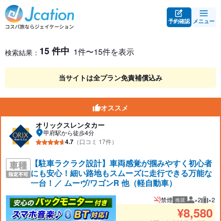
予約確認
メニュー
レンタカー検索・比較
レンタカー検索結果
15 件中
1件〜15件を表示
検索結果：
当サイトは全プラン免責補償込み
オススメ
オリックスレンタカー
甲府駅から徒歩4分
4.7
（口コミ 17件）
【駐車ラクラク設計】車両感覚が掴みやすく初心者
にも安心！細い路地もスムーズに走行できる万能な
一台！／ ムーヴ/ワゴンR 他（軽自動車）
禁煙
×2
×2
推奨
推奨人数
推奨
¥
8,580