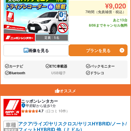
推奨人数
推奨
¥
9,020
7時間（免責補償・税込）
あと13台
8/06までキャンセル無料
画像を見る
プランを見る
カーナビ
ETC車載器
バックモニター
あり:
あり:
あり:
Bluetooth
USB端子
ドラレコ
あり:
なし:
あり:
オススメ
ニッポンレンタカー
甲府駅から徒歩1分
4.7
（口コミ 10件）
アクア/ライズ/ヤリスクロス/ヤリスHYBRID/ノート/
フィットHYBRID 他（ミドル）