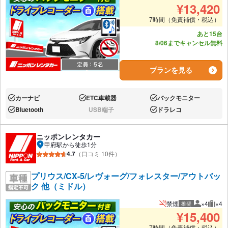
¥
13,420
7時間（免責補償・税込）
あと15台
8/06までキャンセル無料
プランを見る
カーナビ
ETC車載器
バックモニター
あり:
あり:
あり:
Bluetooth
USB端子
ドラレコ
あり:
なし:
あり:
ニッポンレンタカー
甲府駅から徒歩1分
4.7
（口コミ 10件）
プリウス/CX-5/レヴォーグ/フォレスター/アウトバッ
ク 他（ミドル）
禁煙
×4
×4
推奨
推奨人数
推奨
¥
15,400
7時間（免責補償・税込）