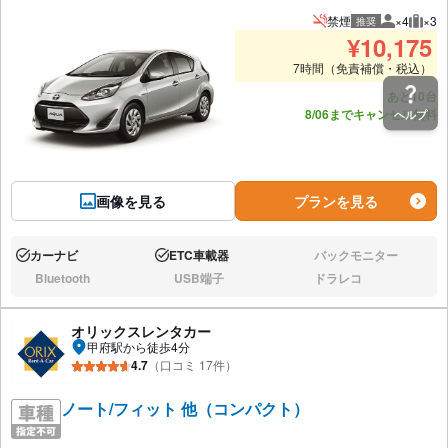
禁煙
×4
×3
推奨
推奨人数
推奨
¥
10,175
7時間（免責補償・税込）
あと10台
8/06までキャンセル無料
ヘルプ
画像を見る
プランを見る
カーナビ
ETC車載器
バックモニター
あり:
あり:
なし:
Bluetooth
USB端子
ドラレコ
なし:
なし:
なし:
オリックスレンタカー
甲府駅から徒歩4分
4.7
（口コミ 17件）
ノート/フィット 他（コンパクト）