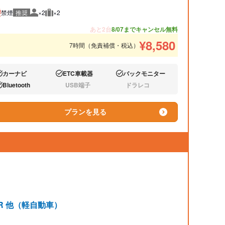
禁煙
推奨
×2
×2
推奨人数
推奨荷物
あと2台
8/07までキャンセル無料
¥
8,580
7時間（免責補償・税込）
カーナビ
ETC車載器
バックモニター
り:
あり:
あり:
Bluetooth
USB端子
ドラレコ
り:
なし:
なし:
プランを見る
ンR 他（軽自動車）