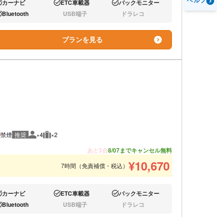
ヘルプ
カーナビ
ETC車載器
バックモニター
り:
あり:
あり:
Bluetooth
USB端子
ドラレコ
り:
なし:
なし:
プランを見る
禁煙
推奨
×4
×2
推奨人数
推奨荷物
あと3台
8/07までキャンセル無料
¥
10,670
7時間（免責補償・税込）
カーナビ
ETC車載器
バックモニター
り:
あり:
あり:
Bluetooth
USB端子
ドラレコ
り:
なし:
なし: