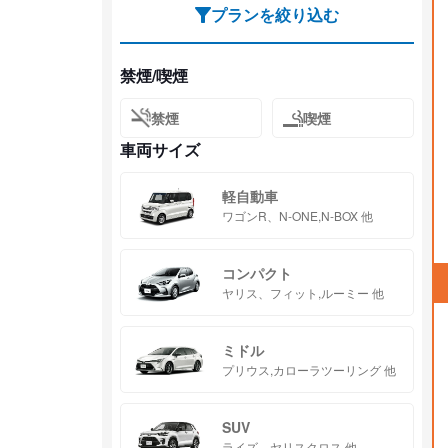
プランを絞り込む
禁煙/喫煙
禁煙
喫煙
車両サイズ
軽自動車
ワゴンR、N-ONE,N-BOX 他
コンパクト
ヤリス、フィット,ルーミー 他
ミドル
プリウス,カローラツーリング 他
SUV
ライズ、ヤリスクロス 他