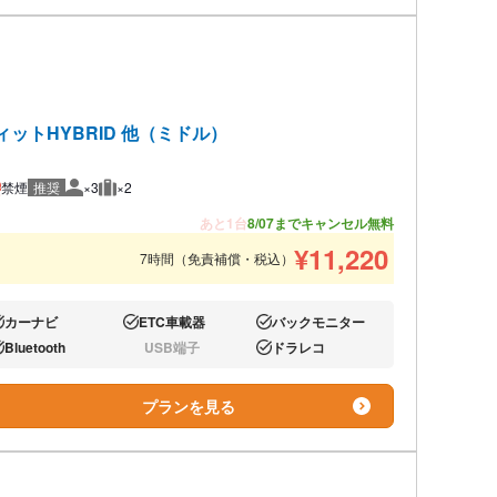
ィットHYBRID 他（ミドル）
禁煙
推奨
×3
×2
推奨人数
推奨荷物
あと1台
8/07までキャンセル無料
¥
11,220
7時間（免責補償・税込）
カーナビ
ETC車載器
バックモニター
り:
あり:
あり:
Bluetooth
USB端子
ドラレコ
り:
なし:
あり:
プランを見る