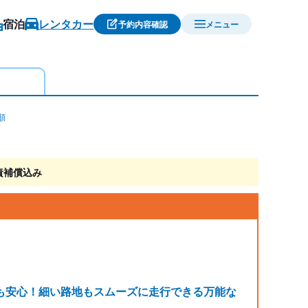
宿泊
レンタカー
予約内容確認
メニュー
順
責補償込み
も安心！細い路地もスムーズに走行できる万能な