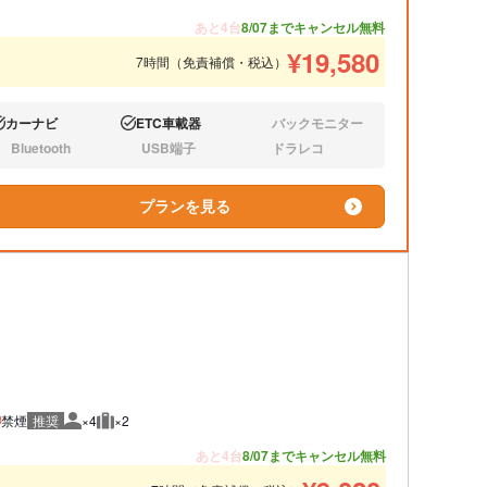
あと4台
8/07までキャンセル無料
¥
19,580
7時間（免責補償・税込）
カーナビ
ETC車載器
バックモニター
り:
あり:
なし:
Bluetooth
USB端子
ドラレコ
し:
なし:
なし:
プランを見る
禁煙
推奨
×4
×2
推奨人数
推奨荷物
あと4台
8/07までキャンセル無料