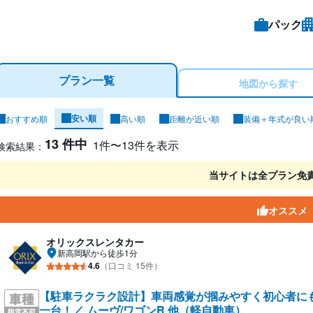
パック
プラン一覧
地図から探す
安い順
おすすめ順
高い順
距離が近い順
装備＋年式が良い
ンタカー検索結果
13 件中
1件〜13件を表示
検索結果：
当サイトは全プラン免
オススメ
オリックスレンタカー
新高岡駅から徒歩1分
4.6
（口コミ 15件）
【駐車ラクラク設計】車両感覚が掴みやすく初心者に
一台！／ ムーヴ/ワゴンR 他（軽自動車）