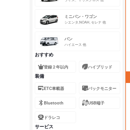
ミニバン・ワゴン
シエンタ,NOAH, セレナ 他
バン
ハイエース 他
おすすめ
登録２年以内
ハイブリッド
装備
ETC車載器
バックモニター
Bluetooth
USB端子
ドラレコ
サービス