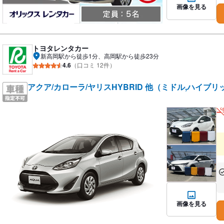
画像を見る
トヨタレンタカー
新高岡駅から徒歩1分、高岡駅から徒歩23分
4.6
（口コミ 12件）
アクア/カローラ/ヤリスHYBRID 他（ミドル,ハイブリ
あ
な
画像を見る