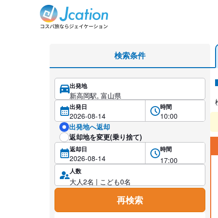
レンタカー検索・比較
検索条件
出発地
レ
出発日
時間
出発地へ返却
返却地を変更(乗り捨て)
返却日
時間
人数
再検索