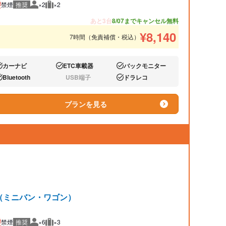
禁煙
推奨
×2
×2
推奨人数
推奨荷物
あと3台
8/07までキャンセル無料
¥
8,140
7時間（免責補償・税込）
カーナビ
ETC車載器
バックモニター
り:
あり:
あり:
Bluetooth
USB端子
ドラレコ
り:
なし:
あり:
プランを見る
 他（ミニバン・ワゴン）
禁煙
推奨
×6
×3
推奨人数
推奨荷物