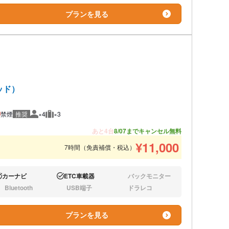
プランを見る
ッド）
禁煙
推奨
×4
×3
推奨人数
推奨荷物
あと4台
8/07までキャンセル無料
¥
11,000
7時間（免責補償・税込）
カーナビ
ETC車載器
バックモニター
り:
あり:
なし:
Bluetooth
USB端子
ドラレコ
し:
なし:
なし:
プランを見る