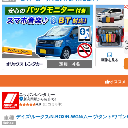
あ
あ
画像を見る
オススメ
ニッポンレンタカー
新高岡駅から徒歩3分
4.8
（口コミ 8件）
デイズ/ルークス/N-BOX/N-WGN/ムーヴ/タント/ワゴ