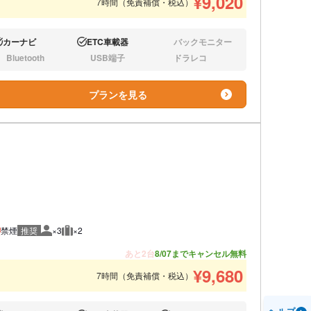
¥
9,020
7時間（免責補償・税込）
カーナビ
ETC車載器
バックモニター
り:
あり:
なし:
Bluetooth
USB端子
ドラレコ
し:
なし:
なし:
プランを見る
禁煙
推奨
×3
×2
推奨人数
推奨荷物
あと2台
8/07までキャンセル無料
¥
9,680
7時間（免責補償・税込）